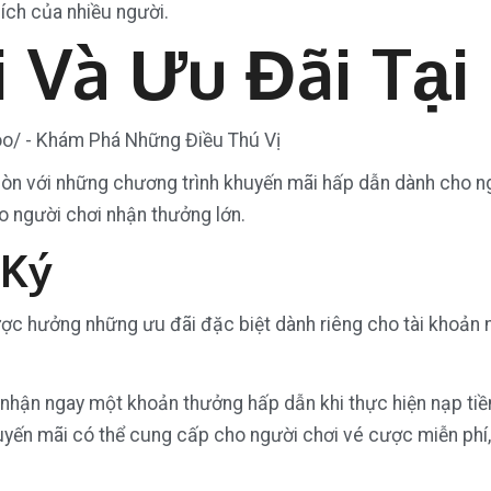
hích của nhiều người.
 Và Ưu Đãi Tại
 còn với những chương trình khuyến mãi hấp dẫn dành cho n
o người chơi nhận thưởng lớn.
 Ký
ợc hưởng những ưu đãi đặc biệt dành riêng cho tài khoản mớ
 nhận ngay một khoản thưởng hấp dẫn khi thực hiện nạp tiền
uyến mãi có thể cung cấp cho người chơi vé cược miễn phí