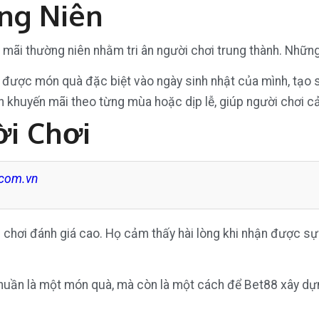
ng Niên
mãi thường niên nhằm tri ân người chơi trung thành. Nhữn
 được món quà đặc biệt vào ngày sinh nhật của mình, tạo s
nh khuyến mãi theo từng mùa hoặc dịp lễ, giúp người chơi
i Chơi
.com.vn
chơi đánh giá cao. Họ cảm thấy hài lòng khi nhận được sự
huần là một món quà, mà còn là một cách để Bet88 xây dựng