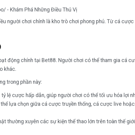
iều người chơi chính là kho trò chơi phong phú. Từ cá cược 
o
ạt động chính tại Bet88. Người chơi có thể tham gia cá c
ao khác.
ng trong phần này:
tỷ lệ cược hấp dẫn, giúp người chơi có thể tối ưu hóa lợi 
 thể lựa chọn giữa cá cược truyền thống, cá cược live hoặc 
ật thường xuyên các sự kiện thể thao lớn trên toàn thế giớ