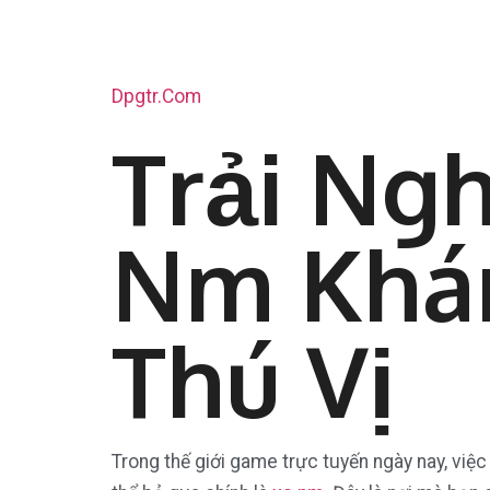
Dpgtr.com
Trải Ng
Nm Khá
Thú Vị
Trong thế giới game trực tuyến ngày nay, việc 