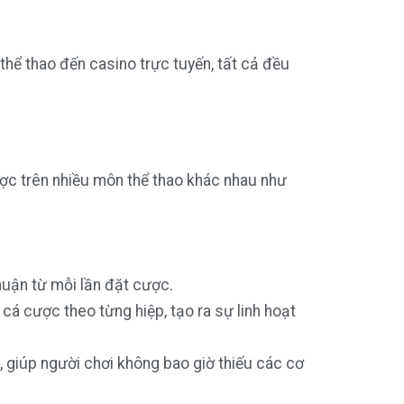
thể thao đến casino trực tuyến, tất cả đều
ược trên nhiều môn thể thao khác nhau như
nhuận từ mỗi lần đặt cược.
cá cược theo từng hiệp, tạo ra sự linh hoạt
i, giúp người chơi không bao giờ thiếu các cơ