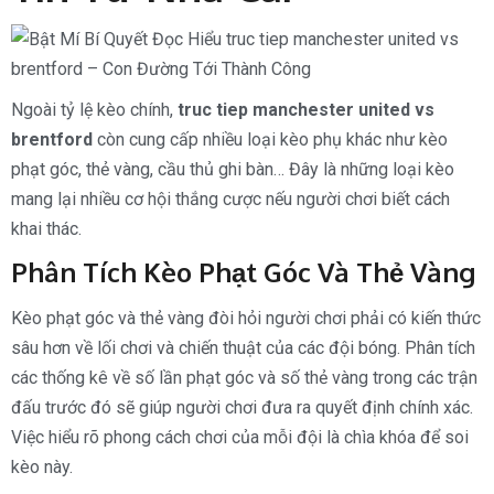
Ngoài tỷ lệ kèo chính,
truc tiep manchester united vs
brentford
còn cung cấp nhiều loại kèo phụ khác như kèo
phạt góc, thẻ vàng, cầu thủ ghi bàn… Đây là những loại kèo
mang lại nhiều cơ hội thắng cược nếu người chơi biết cách
khai thác.
Phân Tích Kèo Phạt Góc Và Thẻ Vàng
Kèo phạt góc và thẻ vàng đòi hỏi người chơi phải có kiến thức
sâu hơn về lối chơi và chiến thuật của các đội bóng. Phân tích
các thống kê về số lần phạt góc và số thẻ vàng trong các trận
đấu trước đó sẽ giúp người chơi đưa ra quyết định chính xác.
Việc hiểu rõ phong cách chơi của mỗi đội là chìa khóa để soi
kèo này.