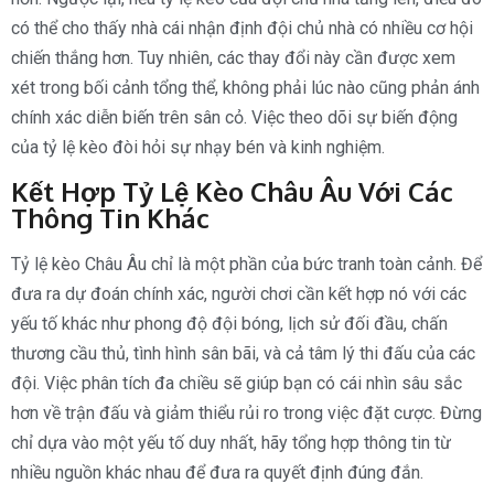
có thể cho thấy nhà cái nhận định đội chủ nhà có nhiều cơ hội
chiến thắng hơn. Tuy nhiên, các thay đổi này cần được xem
xét trong bối cảnh tổng thể, không phải lúc nào cũng phản ánh
chính xác diễn biến trên sân cỏ. Việc theo dõi sự biến động
của tỷ lệ kèo đòi hỏi sự nhạy bén và kinh nghiệm.
Kết Hợp Tỷ Lệ Kèo Châu Âu Với Các
Thông Tin Khác
Tỷ lệ kèo Châu Âu chỉ là một phần của bức tranh toàn cảnh. Để
đưa ra dự đoán chính xác, người chơi cần kết hợp nó với các
yếu tố khác như phong độ đội bóng, lịch sử đối đầu, chấn
thương cầu thủ, tình hình sân bãi, và cả tâm lý thi đấu của các
đội. Việc phân tích đa chiều sẽ giúp bạn có cái nhìn sâu sắc
hơn về trận đấu và giảm thiểu rủi ro trong việc đặt cược. Đừng
chỉ dựa vào một yếu tố duy nhất, hãy tổng hợp thông tin từ
nhiều nguồn khác nhau để đưa ra quyết định đúng đắn.