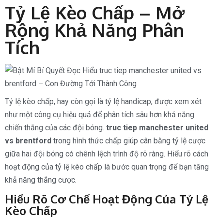
Tỷ Lệ Kèo Chấp – Mở
Rộng Khả Năng Phân
Tích
Tỷ lệ kèo chấp, hay còn gọi là tỷ lệ handicap, được xem xét
như một công cụ hiệu quả để phân tích sâu hơn khả năng
chiến thắng của các đội bóng.
truc tiep manchester united
vs brentford
trong hình thức chấp giúp cân bằng tỷ lệ cược
giữa hai đội bóng có chênh lệch trình độ rõ ràng. Hiểu rõ cách
hoạt động của tỷ lệ kèo chấp là bước quan trọng để bạn tăng
khả năng thắng cược.
Hiểu Rõ Cơ Chế Hoạt Động Của Tỷ Lệ
Kèo Chấp