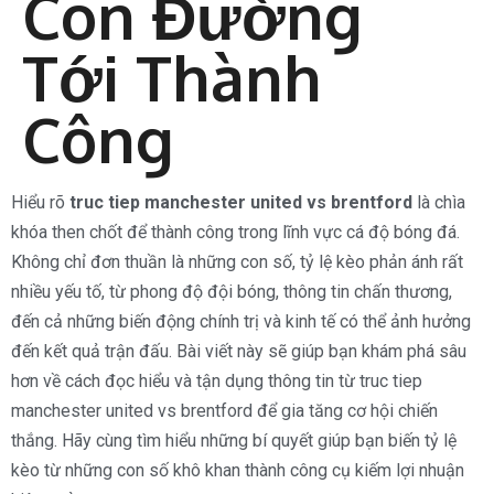
Con Đường
Tới Thành
Công
Hiểu rõ
truc tiep manchester united vs brentford
là chìa
khóa then chốt để thành công trong lĩnh vực cá độ bóng đá.
Không chỉ đơn thuần là những con số, tỷ lệ kèo phản ánh rất
nhiều yếu tố, từ phong độ đội bóng, thông tin chấn thương,
đến cả những biến động chính trị và kinh tế có thể ảnh hưởng
đến kết quả trận đấu. Bài viết này sẽ giúp bạn khám phá sâu
hơn về cách đọc hiểu và tận dụng thông tin từ truc tiep
manchester united vs brentford để gia tăng cơ hội chiến
thắng. Hãy cùng tìm hiểu những bí quyết giúp bạn biến tỷ lệ
kèo từ những con số khô khan thành công cụ kiếm lợi nhuận