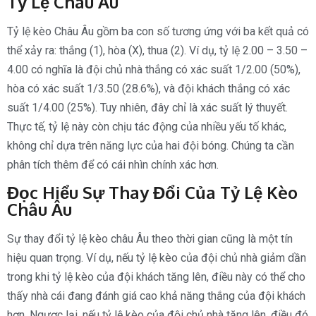
Tỷ Lệ Châu Âu
Tỷ lệ kèo Châu Âu gồm ba con số tương ứng với ba kết quả có
thể xảy ra: thắng (1), hòa (X), thua (2). Ví dụ, tỷ lệ 2.00 – 3.50 –
4.00 có nghĩa là đội chủ nhà thắng có xác suất 1/2.00 (50%),
hòa có xác suất 1/3.50 (28.6%), và đội khách thắng có xác
suất 1/4.00 (25%). Tuy nhiên, đây chỉ là xác suất lý thuyết.
Thực tế, tỷ lệ này còn chịu tác động của nhiều yếu tố khác,
không chỉ dựa trên năng lực của hai đội bóng. Chúng ta cần
phân tích thêm để có cái nhìn chính xác hơn.
Đọc Hiểu Sự Thay Đổi Của Tỷ Lệ Kèo
Châu Âu
Sự thay đổi tỷ lệ kèo châu Âu theo thời gian cũng là một tín
hiệu quan trọng. Ví dụ, nếu tỷ lệ kèo của đội chủ nhà giảm dần
trong khi tỷ lệ kèo của đội khách tăng lên, điều này có thể cho
thấy nhà cái đang đánh giá cao khả năng thắng của đội khách
hơn. Ngược lại, nếu tỷ lệ kèo của đội chủ nhà tăng lên, điều đó