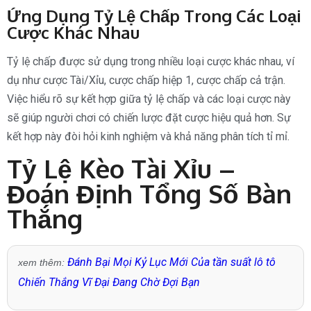
Ứng Dụng Tỷ Lệ Chấp Trong Các Loại
Cược Khác Nhau
Tỷ lệ chấp được sử dụng trong nhiều loại cược khác nhau, ví
dụ như cược Tài/Xỉu, cược chấp hiệp 1, cược chấp cả trận.
Việc hiểu rõ sự kết hợp giữa tỷ lệ chấp và các loại cược này
sẽ giúp người chơi có chiến lược đặt cược hiệu quả hơn. Sự
kết hợp này đòi hỏi kinh nghiệm và khả năng phân tích tỉ mỉ.
Tỷ Lệ Kèo Tài Xỉu –
Đoán Định Tổng Số Bàn
Thắng
Đánh Bại Mọi Kỷ Lục Mới Của tần suất lô tô
xem thêm:
Chiến Thắng Vĩ Đại Đang Chờ Đợi Bạn