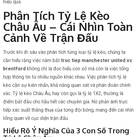
hiệu quả.
Phân Tích Tỷ Lệ Kèo
Châu Âu – Cái Nhìn Toàn
Cảnh Về Trận Đấu
Trước khi đi sâu vào phân tích từng loại tỷ lệ kèo, chúng ta
cần hiểu rằng việc nắm bắt
truc tiep manchester united vs
brentford
không chỉ là đọc hiểu con số mà còn là việc tổng
hợp thông tin từ nhiều nguồn khác nhau. Việc phân tích tỷ lệ
kèo cần sự kiên nhẫn, khả năng quan sát và phán đoán chính
xác. Tỷ lệ kèo Châu Âu, hay còn gọi là tỷ lệ 1X2, thường là
điểm bắt đầu cho hầu hết các chuyên gia. Nó phản ánh trực
tiếp xác suất thắng thua của từng đội bóng, mang đến cái nhìn
tổng quan về cục diện trận đấu.
Hiểu Rõ Ý Nghĩa Của 3 Con Số Trong