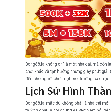
Bong88.la không chỉ là một nhà cái, mà còn l
chơi khác và tận hưởng những giây phút giải t
đến cho người chơi một môi trường cá cược 
Lịch Sử Hình Thàn
Bong88.la, mặc dù không phải là nhà cái mới n
trường châu Á nói chung và Việt Nam nói riêng