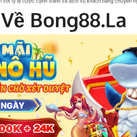
n với tỷ lệ cược cạnh tranh và dịch vụ khách hàng chuyên n
Về Bong88.la