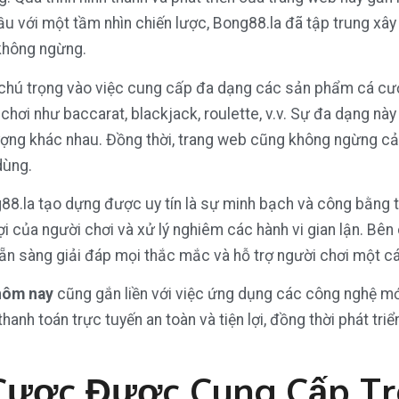
 đầu với một tầm nhìn chiến lược, Bong88.la đã tập trung 
 không ngừng.
hú trọng vào việc cung cấp đa dạng các sản phẩm cá cược
rò chơi như baccarat, blackjack, roulette, v.v. Sự đa dạng n
ượng khác nhau. Đồng thời, trang web cũng không ngừng cải
dùng.
88.la tạo dựng được uy tín là sự minh bạch và công bằng t
i của người chơi và xử lý nghiêm các hành vi gian lận. Bên
ẵn sàng giải đáp mọi thắc mắc và hỗ trợ người chơi một c
 hôm nay
cũng gắn liền với việc ứng dụng các công nghệ m
thanh toán trực tuyến an toàn và tiện lợi, đồng thời phát tr
 Cược Được Cung Cấp Tr