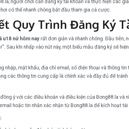
la, người chơi cần đăng ký tài khoản và thực hiện các giao 
chơi có thể nhanh chóng bắt đầu tham gia cá cược.
ết Quy Trình Đăng Ký T
đá u18 nữ hôm nay
rất đơn giản và nhanh chóng. Đầu tiên, 
r”. Sau khi nhấp vào nút này, một biểu mẫu đăng ký sẽ hiệ
 nhập, mật khẩu, địa chỉ email, số điện thoại và thông tin 
ằng các thông tin cung cấp là chính xác và đầy đủ để tránh 
 đồng ý với các điều khoản và điều kiện của Bong88.la và n
mail hoặc tin nhắn xác nhận từ Bong88.la để kích hoạt tài
: