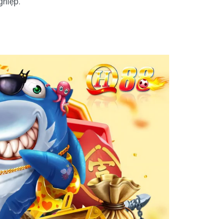
ghiệp.