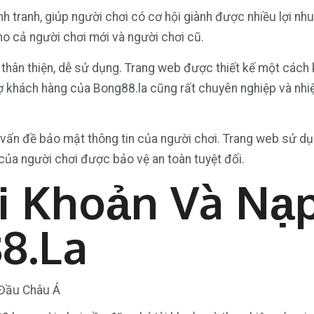
nh tranh, giúp người chơi có cơ hội giành được nhiều lợi 
o cả người chơi mới và người chơi cũ.
thân thiện, dễ sử dụng. Trang web được thiết kế một cách 
trợ khách hàng của Bong88.la cũng rất chuyên nghiệp và nhi
 vấn đề bảo mật thông tin của người chơi. Trang web sử dụ
của người chơi được bảo vệ an toàn tuyệt đối.
i Khoản Và Nạp
8.la