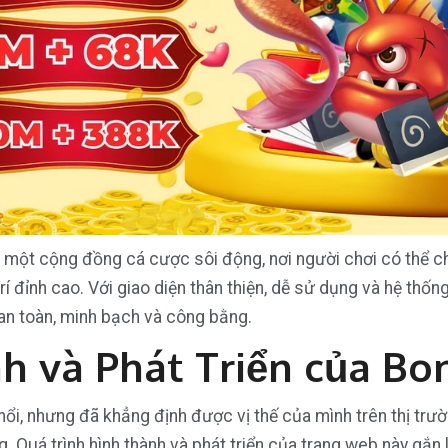
à một cộng đồng cá cược sôi động, nơi người chơi có thể ch
rí đỉnh cao. Với giao diện thân thiện, dễ sử dụng và hệ thố
an toàn, minh bạch và công bằng.
h và Phát Triển của Bo
ổi, nhưng đã khẳng định được vị thế của mình trên thị trườn
. Quá trình hình thành và phát triển của trang web này gắn 