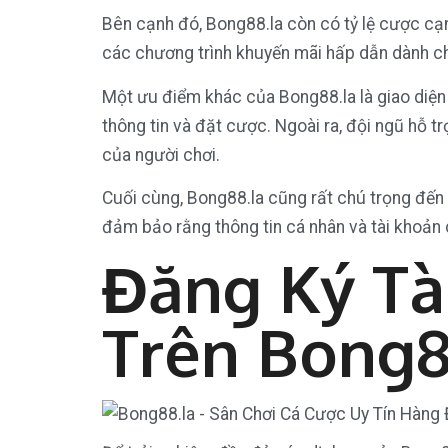
Bên cạnh đó, Bong88.la còn có tỷ lệ cược cạ
các chương trình khuyến mãi hấp dẫn dành ch
Một ưu điểm khác của Bong88.la là giao diện 
thông tin và đặt cược. Ngoài ra, đội ngũ hỗ 
của người chơi.
Cuối cùng, Bong88.la cũng rất chú trọng đến
đảm bảo rằng thông tin cá nhân và tài khoản 
Đăng Ký Tà
Trên Bong8