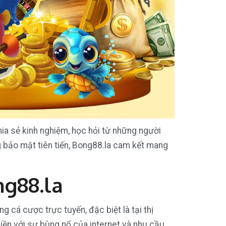
ia sẻ kinh nghiệm, học hỏi từ những người
ng bảo mật tiên tiến, Bong88.la cam kết mang
ng88.la
g cá cược trực tuyến, đặc biệt là tại thị
liền với sự bùng nổ của internet và nhu cầu