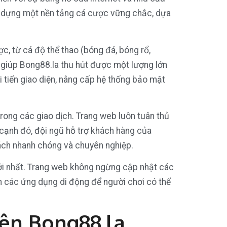
xây dựng một nền tảng cá cược vững chắc, dựa
, từ cá độ thể thao (bóng đá, bóng rổ,
ày giúp Bong88.la thu hút được một lượng lớn
 tiến giao diện, nâng cấp hệ thống bảo mật
rong các giao dịch. Trang web luôn tuân thủ
 cạnh đó, đội ngũ hỗ trợ khách hàng của
ách nhanh chóng và chuyên nghiệp.
ới nhất. Trang web không ngừng cập nhật các
iển các ứng dụng di động để người chơi có thể
ên Bong88.la