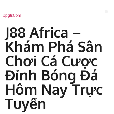
Dpgtr.com
J88 Africa –
Khám Phá Sân
Chơi Cá Cược
Đỉnh Bóng Đá
Hôm Nay Trực
Tuyến