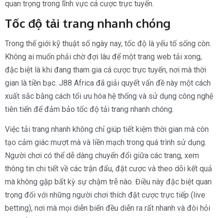
quan trọng trong lĩnh vực cá cược trực tuyến.
Tốc độ tải trang nhanh chóng
Trong thế giới kỹ thuật số ngày nay, tốc độ là yếu tố sống còn.
Không ai muốn phải chờ đợi lâu để một trang web tải xong,
đặc biệt là khi đang tham gia cá cược trực tuyến, nơi mà thời
gian là tiền bạc. J88 Africa đã giải quyết vấn đề này một cách
xuất sắc bằng cách tối ưu hóa hệ thống và sử dụng công nghệ
tiên tiến để đảm bảo tốc độ tải trang nhanh chóng.
Việc tải trang nhanh không chỉ giúp tiết kiệm thời gian mà còn
tạo cảm giác mượt mà và liền mạch trong quá trình sử dụng.
Người chơi có thể dễ dàng chuyển đổi giữa các trang, xem
thông tin chi tiết về các trận đấu, đặt cược và theo dõi kết quả
mà không gặp bất kỳ sự chậm trễ nào. Điều này đặc biệt quan
trọng đối với những người chơi thích đặt cược trực tiếp (live
betting), nơi mà mọi diễn biến đều diễn ra rất nhanh và đòi hỏi