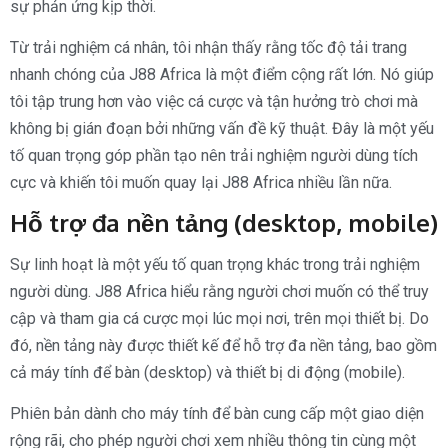
sự phản ứng kịp thời.
Từ trải nghiệm cá nhân, tôi nhận thấy rằng tốc độ tải trang
nhanh chóng của J88 Africa là một điểm cộng rất lớn. Nó giúp
tôi tập trung hơn vào việc cá cược và tận hưởng trò chơi mà
không bị gián đoạn bởi những vấn đề kỹ thuật. Đây là một yếu
tố quan trọng góp phần tạo nên trải nghiệm người dùng tích
cực và khiến tôi muốn quay lại J88 Africa nhiều lần nữa.
Hỗ trợ đa nền tảng (desktop, mobile)
Sự linh hoạt là một yếu tố quan trọng khác trong trải nghiệm
người dùng. J88 Africa hiểu rằng người chơi muốn có thể truy
cập và tham gia cá cược mọi lúc mọi nơi, trên mọi thiết bị. Do
đó, nền tảng này được thiết kế để hỗ trợ đa nền tảng, bao gồm
cả máy tính để bàn (desktop) và thiết bị di động (mobile).
Phiên bản dành cho máy tính để bàn cung cấp một giao diện
rộng rãi, cho phép người chơi xem nhiều thông tin cùng một