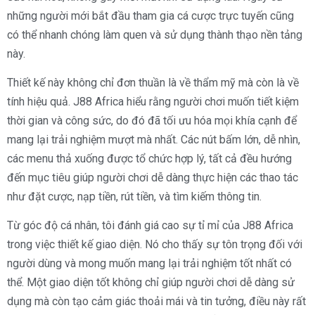
những người mới bắt đầu tham gia cá cược trực tuyến cũng
có thể nhanh chóng làm quen và sử dụng thành thạo nền tảng
này.
Thiết kế này không chỉ đơn thuần là về thẩm mỹ mà còn là về
tính hiệu quả. J88 Africa hiểu rằng người chơi muốn tiết kiệm
thời gian và công sức, do đó đã tối ưu hóa mọi khía cạnh để
mang lại trải nghiệm mượt mà nhất. Các nút bấm lớn, dễ nhìn,
các menu thả xuống được tổ chức hợp lý, tất cả đều hướng
đến mục tiêu giúp người chơi dễ dàng thực hiện các thao tác
như đặt cược, nạp tiền, rút tiền, và tìm kiếm thông tin.
Từ góc độ cá nhân, tôi đánh giá cao sự tỉ mỉ của J88 Africa
trong việc thiết kế giao diện. Nó cho thấy sự tôn trọng đối với
người dùng và mong muốn mang lại trải nghiệm tốt nhất có
thể. Một giao diện tốt không chỉ giúp người chơi dễ dàng sử
dụng mà còn tạo cảm giác thoải mái và tin tưởng, điều này rất