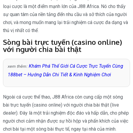
loại cược là một điểm mạnh lớn của J88 Africa. Nó cho thấy
sự quan tâm của nền tảng đến nhu cầu và sở thích của người
chơi, và mong muốn mang lại trải nghiệm cá cược đa dạng và
thú vị nhất có thể.
Sòng bài trực tuyến (casino online)
với người chia bài thật
Khám Phá Thế Giới Cá Cược Trực Tuyến Cùng
xem thêm:
188bet – Hướng Dẫn Chi Tiết & Kinh Nghiệm Chơi
Ngoài cá cược thể thao, J88 Africa còn cung cấp một sòng
bài trực tuyến (casino online) với người chia bài thật (live
dealer). Đây là một trải nghiệm độc đáo và hấp dẫn, cho phép
người chơi cảm nhận được sự hồi hộp và phấn khích của việc
chơi bài tại một sòng bài thực tế, ngay tại nhà của mình.