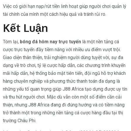
Việc có giới hạn nạp/rút tiền linh hoạt giúp người chơi quản lý
tài chính của mình một cách hiệu quả và tránh rủi ro.
Kết Luận
Tóm lại,
bóng đá hôm nay trực tuyến
là một nền tảng cá
cược trực tuyến đầy tiềm năng với nhiều ưu điểm vượt trội.
Giao diện thân thiện, trải nghiệm người dùng tuyệt vời, sự đa
dạng về trò chơi, tỷ lệ cược hấp dẫn, các chương trình khuyến
mãi hấp dẫn, hệ thống bảo mật tiên tiến, đội ngũ hỗ trợ khách
hàng chuyên nghiệp và phương thức thanh toán đa dạng là
những yếu tố quan trọng giúp J88 Africa tạo dựng được uy tín
và thu hút người chơi. Mặc dù vẫn còn một số điểm cần cải
thiện, nhưng J88 Africa đang đi đúng hướng và có tiềm năng
trở thành một trong những nền tảng cá cược hàng đầu tại thị
trường Châu Phi.