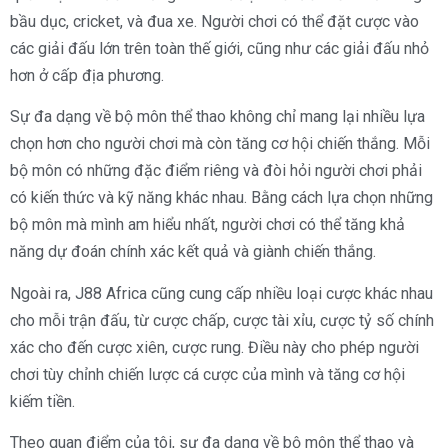
bầu dục, cricket, và đua xe. Người chơi có thể đặt cược vào
các giải đấu lớn trên toàn thế giới, cũng như các giải đấu nhỏ
hơn ở cấp địa phương.
Sự đa dạng về bộ môn thể thao không chỉ mang lại nhiều lựa
chọn hơn cho người chơi mà còn tăng cơ hội chiến thắng. Mỗi
bộ môn có những đặc điểm riêng và đòi hỏi người chơi phải
có kiến thức và kỹ năng khác nhau. Bằng cách lựa chọn những
bộ môn mà mình am hiểu nhất, người chơi có thể tăng khả
năng dự đoán chính xác kết quả và giành chiến thắng.
Ngoài ra, J88 Africa cũng cung cấp nhiều loại cược khác nhau
cho mỗi trận đấu, từ cược chấp, cược tài xỉu, cược tỷ số chính
xác cho đến cược xiên, cược rung. Điều này cho phép người
chơi tùy chỉnh chiến lược cá cược của mình và tăng cơ hội
kiếm tiền.
Theo quan điểm của tôi, sự đa dạng về bộ môn thể thao và