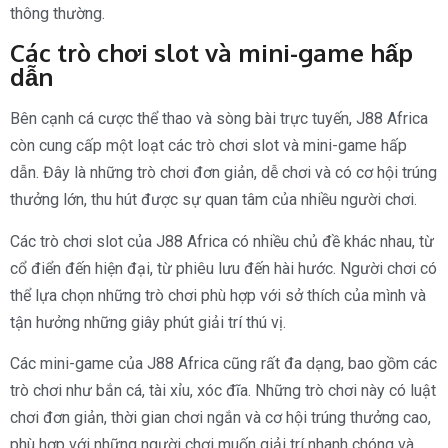
thông thường.
Các trò chơi slot và mini-game hấp
dẫn
Bên cạnh cá cược thể thao và sòng bài trực tuyến, J88 Africa
còn cung cấp một loạt các trò chơi slot và mini-game hấp
dẫn. Đây là những trò chơi đơn giản, dễ chơi và có cơ hội trúng
thưởng lớn, thu hút được sự quan tâm của nhiều người chơi.
Các trò chơi slot của J88 Africa có nhiều chủ đề khác nhau, từ
cổ điển đến hiện đại, từ phiêu lưu đến hài hước. Người chơi có
thể lựa chọn những trò chơi phù hợp với sở thích của mình và
tận hưởng những giây phút giải trí thú vị.
Các mini-game của J88 Africa cũng rất đa dạng, bao gồm các
trò chơi như bắn cá, tài xỉu, xóc đĩa. Những trò chơi này có luật
chơi đơn giản, thời gian chơi ngắn và cơ hội trúng thưởng cao,
phù hợp với những người chơi muốn giải trí nhanh chóng và