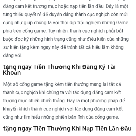
đăng cam kết trương mục hoặc nạp tiền lần đầu. Đây là một
túng thiếu quyết rẻ để duyên dáng thành cục nghịch còn mới
cũng như giúp chúng ta với thời dịp trải nghiệm những Game
phía trên cổng game. Tuy nhiên, thành cục nghịch phải bắt
buộc đọc kỹ những hình trạng cũng như điều kiện của những
sự kiện tặng kèm ngay này để tránh tất cả hiểu lầm không
đáng với.
tặng ngay Tiền Thưởng Khi Đăng Ký Tài
Khoản
Một số cổng game tặng kèm tiền thưởng mang lại tất cả
thành cục nghịch khi chúng ta với tác dụng đăng cam kết
trương mục chiến chiến thắng. Đây là một phương pháp để
khuyến khích thành cục nghịch với tác dụng đăng cam kết
cũng như tìm hiểu những phiên bản lĩnh của cổng game.
tặng ngay Tiền Thưởng Khi Nạp Tiền Lần Đầu