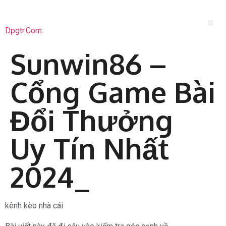
Dpgtr.com
Sunwin86 –
Cổng Game Bài
Đổi Thưởng
Uy Tín Nhất
2024_
kênh kèo nhà cái