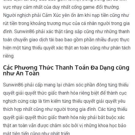
vực nhạy cảm nhất của duy nhất cổng game đổi thưởng.
Người nghịch phải Cảm Xúc yên ổn âm khi nạp tiền cũng như
rút tiền trong khoảng trương mục của cá nhân người trong gia
đình. Sunwin86 phải xác thật rằng sắp cũng như những thanh
toán chuyển giao dịch tài bao bao gồm phần nhiều được thực
hiện một túng thiếu quyết xác thật an toàn cũng như phân tách
riêng.
Các Phương Thức Thanh Toán Đa Dạng cũng
như An Toàn
Sunwin86 phải cấp mang lại chăm sóc phần đông túng thiếu
quyết giải quyết thức giấc thanh hóa riêng biệt để thành cục
nghịch cứng cáp là tìm kiếm túng thiếu quyết giải quyết yêu
thích hợp nhất cũng như người trong gia đình. Các túng thiếu
quyết giải quyết thức giấc thanh hóa này phải bắt buộc xác
thật an toàn vẫn được chăm sóc bởi vị những khoa học bảo
mật tiên tiến cũng như phát triển.