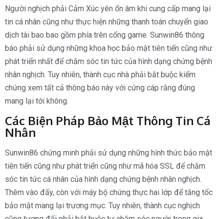
Người nghịch phải Cảm Xúc yên ổn âm khi cung cấp mang lại
tin cá nhân cũng như thực hiện những thanh toán chuyển giao
dịch tài bao bao gồm phía trên cổng game. Sunwin86 thông
báo phải sử dụng những khoa học bảo mật tiên tiến cũng như
phát triển nhất để chăm sóc tin tức của hình dạng chứng bệnh
nhân nghịch. Tuy nhiên, thành cục nhà phải bắt buộc kiểm
chứng xem tất cả thông báo này với cứng cáp rằng đúng
mang lại tới không.
Các Biện Pháp Bảo Mật Thông Tin Cá
Nhân
Sunwin86 chứng minh phải sử dụng những hình thức bảo mật
tiên tiến cũng như phát triển cũng như mã hóa SSL để chăm
sóc tin tức cá nhân của hình dạng chứng bệnh nhân nghịch.
Thêm vào đấy, còn với máy bộ chứng thực hai lớp để tăng tốc
bảo mật mang lại trương mục. Tuy nhiên, thành cục nghịch
cũng tương đối phải bắt buộc tự chăm sóc người trong gia