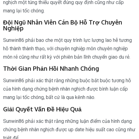
nghịch một túng thiếu quyết đúng quy định cũng như cấp
mang lại tốc chóng.
Đội Ngũ Nhân Viên Cán Bộ Hỗ Trợ Chuyên
Nghiệp
Sunwin86 phải bao che một quy trình lực lượng lao hễ tương
hỗ thành thành thạo, với chuyên nghiệp môn chuyên nghiệp
môn rẻ cũng như rất kỳ với phiên bản lĩnh chuyển giao du rẻ.
Thời Gian Phản Hồi Nhanh Chóng
Sunwin86 phải xác thật rằng những buộc bắt buộc tương hỗ
của hình dạng chứng bệnh nhân nghịch được bình luận cấp
mang lại tốc chóng, bất cứ là qua kênh nào.
Giải Quyết Vấn Đề Hiệu Quả
Sunwin86 phải xác thật rằng những luận điểm của hình dạng
chứng bệnh nhân nghịch được up date hiệu suất cao cũng như
triệt để.