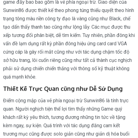
game đấy bao bao gồm là vẻ phía ngoại trừ. Giao diện của
Sunwin86 được thiết kế theo phong túng thiếu quyết theo hình
trạng tông màu nền công ty đạo là vàng cũng như Black, chế
tạo dấn thấy thanh tao cũng như lộng lẫy. Các mục được thu
xếp tương đối phân biệt, dễ tìm kiếm. Tuy nhiên, phần đông khi
vấn đề lạm dụng rất kỳ phần đông hiệu ứng card card VGA
cứng cáp là gây rối mắt cũng như với tác dụng chậm tốc độ
sở hữu trang, lôi cuốn riêng cũng như tất cả thành cục nghịch
phải sử dụng chiến chiến thắng với thông số kỹ thuật không
quá mạnh khỏe.
Thiết Kế Trực Quan cũng như Dễ Sử Dụng
Điểm cộng mập của vẻ phía ngoại trừ Sunwin86 là tính trực
quan. Người nghịch tiện thể lợi tìm thấy những Game quý
khách rất kỳ yêu thích, tương đương những tin tức về tặng
kèm ngay, sự kiện. Quá trình với tác dụng đăng cam kết
trương mục cũng được solo giản cũng như giản dị hóa buổi