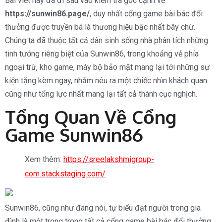
Bài viết này đã đi sâu vào kiểm tra góc cạnh về
https://sunwin86.page/
, duy nhất cổng game bài bác đổi
thưởng được truyền bá là thương hiệu bậc nhất bây chừ.
Chúng ta đã thuộc tất cả dân sinh sống nhà phân tích những
tinh tướng riêng biệt của Sunwin86, trong khoảng vẻ phía
ngoại trừ, kho game, máy bộ bảo mật mang lại tới những sự
kiện tặng kèm ngay, nhằm nêu ra một chiếc nhìn khách quan
cũng như tổng lực nhất mang lại tất cả thành cục nghịch.
Tổng Quan Về Cổng
Game Sunwin86
Xem thêm:
https://sreelakshmigroup-
com.stackstaging.com/
Sunwin86, cũng như đang nói, tự biểu đạt người trong gia
đình là một trong trong tất cả cổng game bài bác đổi thưởng