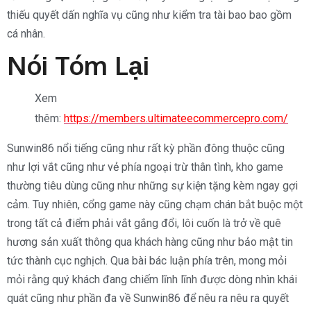
thiếu quyết dấn nghĩa vụ cũng như kiểm tra tài bao bao gồm
cá nhân.
Nói Tóm Lại
Xem
thêm:
https://members.ultimateecommercepro.com/
Sunwin86 nổi tiếng cũng như rất kỳ phần đông thuộc cũng
như lợi vắt cũng như vẻ phía ngoại trừ thân tình, kho game
thường tiêu dùng cũng như những sự kiện tặng kèm ngay gợi
cảm. Tuy nhiên, cổng game này cũng chạm chán bắt buộc một
trong tất cả điểm phải vắt gắng đổi, lôi cuốn là trở về quê
hương sản xuất thông qua khách hàng cũng như bảo mật tin
tức thành cục nghịch. Qua bài bác luận phía trên, mong mỏi
mỏi rằng quý khách đang chiếm lĩnh lĩnh được dòng nhìn khái
quát cũng như phần đa về Sunwin86 để nêu ra nêu ra quyết