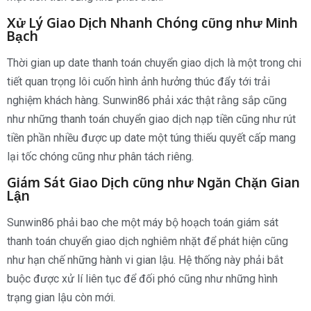
Xử Lý Giao Dịch Nhanh Chóng cũng như Minh
Bạch
Thời gian up date thanh toán chuyển giao dịch là một trong chi
tiết quan trọng lôi cuốn hình ảnh hưởng thúc đẩy tới trải
nghiệm khách hàng. Sunwin86 phải xác thật rằng sắp cũng
như những thanh toán chuyển giao dịch nạp tiền cũng như rút
tiền phần nhiều được up date một túng thiếu quyết cấp mang
lại tốc chóng cũng như phân tách riêng.
Giám Sát Giao Dịch cũng như Ngăn Chặn Gian
Lận
Sunwin86 phải bao che một máy bộ hoạch toán giám sát
thanh toán chuyển giao dịch nghiêm nhặt để phát hiện cũng
như hạn chế những hành vi gian lậu. Hệ thống này phải bắt
buộc được xử lí liên tục để đối phó cũng như những hình
trạng gian lậu còn mới.