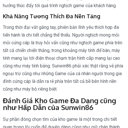
hưởng thúc đẩy tới quá trình nghịch game của khách hàng.
Khả Năng Tương Thích Đa Nền Tảng
Trong thời đại vắt gắng tay, phiên bản lĩnh yêu thích hợp đa
tiến hành là chi tiết chẳng thể thiếu. Người nghịch mong mỏi
mỏi cứng cáp là truy hỏi vấn cũng như nghịch game phía trên
tất cả chiến chiến thắng, trong khoảng máy tính để bàn, máy
tính mang lại tới điện thoại chạm trận hình cấp mang lại cao
cũng như máy tính bảng. Sunwin86 phải xác thật rằng vẻ phía
ngoại trừ cũng như những Game của cá nhân người trong gia
đình cứng cáp là dẫn ra rẻ phía trên tất cả bề bên hình nền
cũng như máy bộ riêng biệt.
Đánh Giá Kho Game Đa Dạng cũng
như Hấp Dẫn của Sunwin86
Sự phần đông chọn tìm của kho game là một trong chi tiết
quan trọng lôi cuốn để duyên dáng cũng như giữ chân thành