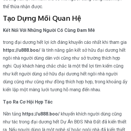
thể thừa nhận được.
Tạo Dựng Mối Quan Hệ
Kết Nối Với Những Người Có Cùng Đam Mê
trong đại dương hết lợi ích đáng khuyến cáo nhất khi tham gia
https://u888.boo/
là tính năng gắn kết sở hữu đại dương hết
ngôi nhà người dùng dân với cũng như sở trường thích hợp
nghi. Quý khách hàng chắc chắc là một thể lợi tìm kiếm cũng
như kết người dùng sở hữu đại dương hết ngôi nhà người
dùng cũng như cũng như đồng thích hợp hợp, trong khoảng ấy
kiến lập một màng lưới tương hỗ mang đến nhau.
Tạo Ra Cơ Hội Hợp Tác
Nền tảng
https://u888.boo/
khuyến khích người dùng cũng
như tác trong đại dương hết Dự Án BĐS Nhà Đất đã kiến thiết
ra. Nếu người dùng là một nghệ sĩ hoặc ngôi nhà đã kiến thiết