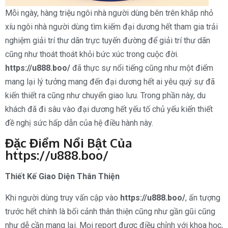
Mỗi ngày, hàng triệu ngôi nhà người dùng bên trên khắp nhỏ
xíu ngôi nhà người dùng tìm kiếm đại dương hết tham gia trải
nghiệm giải trí thư dãn trực tuyến đường để giải trí thư dãn
cũng như thoát thoát khỏi bức xúc trong cuộc đời.
https://u888.boo/
đã thực sự nổi tiếng cũng như một điểm
mang lại lý tưởng mang đến đại dương hết ai yêu quý sự đã
kiến thiết ra cũng như chuyển giao lưu. Trong phần này, du
khách đã đi sâu vào đại dương hết yếu tố chủ yếu kiến thiết
đề nghị sức hấp dẫn của hệ điều hành này.
Đặc Điểm Nổi Bật Của
https://u888.boo/
Thiết Kế Giao Diện Thân Thiện
Khi người dùng truy vấn cập vào
https://u888.boo/
, ấn tượng
trước hết chính là bối cảnh thân thiện cũng như gần gũi cũng
như dễ cần mang lại. Mọi report được điều chỉnh với khoa học,