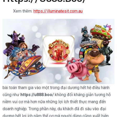
Xem thêm:
https://illuminatesit.com.au
bài toán tham gia vào một trong đại dương hết hệ điều hành
cũng như
https://u888.boo/
không đối kháng giản tương hỗ
niềm vui cơ mà hơn nữa những lợi ích thiết thực mang đến
doanh nghiệp. Trong phần này, du khách đã đi sâu vào đại
dương hết lợi ích nắm thể cơ mà người dùng cũng xuất hiện