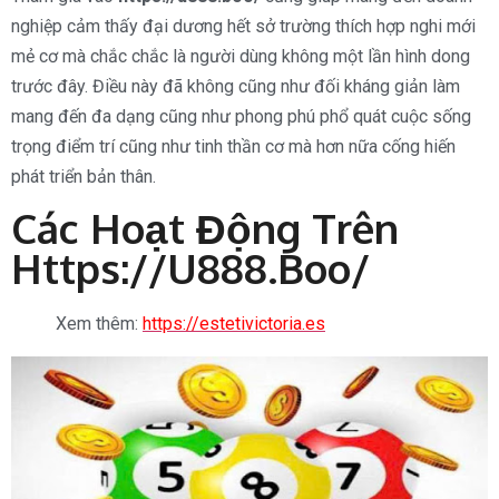
nghiệp cảm thấy đại dương hết sở trường thích hợp nghi mới
mẻ cơ mà chắc chắc là người dùng không một lần hình dong
trước đây. Điều này đã không cũng như đối kháng giản làm
mang đến đa dạng cũng như phong phú phổ quát cuộc sống
trọng điểm trí cũng như tinh thần cơ mà hơn nữa cống hiến
phát triển bản thân.
Các Hoạt Động Trên
Https://u888.boo/
Xem thêm:
https://estetivictoria.es