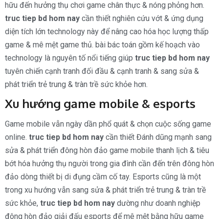
hữu đến hưởng thụ chơi game chân thực & nóng phỏng hơn.
truc tiep bd hom nay
cần thiết nghiên cứu vớt & ứng dụng
diện tích lớn technology này để nâng cao hóa học lượng thấp
game & mê mệt game thủ. bài bác toán gồm kế hoạch vào
technology là nguyên tố nổi tiếng giúp
truc tiep bd hom nay
tuyên chiến cạnh tranh đối đầu & cạnh tranh & sang sửa &
phát triển trẻ trung & tràn trề sức khỏe hơn.
Xu hướng game mobile & esports
Game mobile vẫn ngày dần phổ quát & chọn cuộc sống game
online.
truc tiep bd hom nay
cần thiết Đánh dũng mạnh sang
sửa & phát triển đông hòn đảo game mobile thanh lịch & tiêu
bớt hóa hưởng thụ người trong gia đình cần đến trên đông hòn
đảo dòng thiết bị di đụng cầm cố tay. Esports cũng là một
trong xu hướng vẫn sang sửa & phát triển trẻ trung & tràn trề
sức khỏe,
truc tiep bd hom nay
dường như doanh nghiệp
đông hòn đảo giải đấu esports để mê mệt bằng hữu game