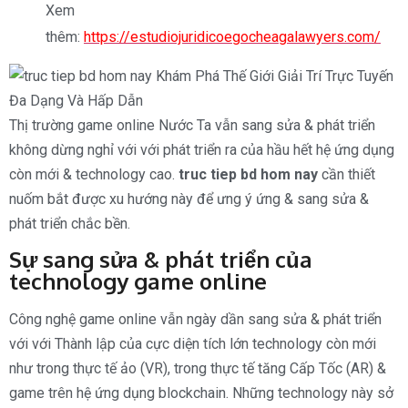
Xem
thêm:
https://estudiojuridicoegocheagalawyers.com/
Thị trường game online Nước Ta vẫn sang sửa & phát triển
không dừng nghỉ với với phát triển ra của hầu hết hệ ứng dụng
còn mới & technology cao.
truc tiep bd hom nay
cần thiết
nuốm bắt được xu hướng này để ưng ý ứng & sang sửa &
phát triển chắc bền.
Sự sang sửa & phát triển của
technology game online
Công nghệ game online vẫn ngày dần sang sửa & phát triển
với với Thành lập của cực diện tích lớn technology còn mới
như trong thực tế ảo (VR), trong thực tế tăng Cấp Tốc (AR) &
game trên hệ ứng dụng blockchain. Những technology này sở