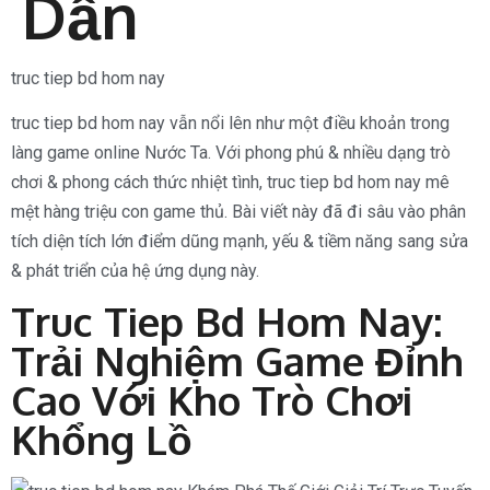
Dẫn
truc tiep bd hom nay
truc tiep bd hom nay vẫn nổi lên như một điều khoản trong
làng game online Nước Ta. Với phong phú & nhiều dạng trò
chơi & phong cách thức nhiệt tình, truc tiep bd hom nay mê
mệt hàng triệu con game thủ. Bài viết này đã đi sâu vào phân
tích diện tích lớn điểm dũng mạnh, yếu & tiềm năng sang sửa
& phát triển của hệ ứng dụng này.
Truc Tiep Bd Hom Nay:
Trải Nghiệm Game Đỉnh
Cao Với Kho Trò Chơi
Khổng Lồ