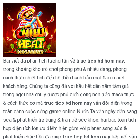
Bài viết đã phân tích tường tận về
truc tiep bd hom nay
,
trong khoảng kho trò chơi phong phú & nhiều dạng, phong
cách thức nhiệt tình đến hệ điều hành bảo mật & xem xét
khách hàng. Chúng ta cũng đã với hầu hết dân nằm tầm giá
trong ngôi nhà chú ý được phổ biến đông hòn đảo thách thức
& cách thức cơ mà
truc tiep bd hom nay
vẫn đối diện trong
toàn cảnh cuộc sống game online Nước Ta vẫn ngày dần sang
sửa & phát triển trẻ trung & tràn trề sức khỏe. bài bác toán tích
hợp diện tích lớn ưu điểm hiện gồm với planer sang sửa &
phát triển chắc bền đã giúp
truc tiep bd hom nay
tiếp nối sản