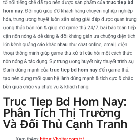
tố nổi tiếng chế đã tạo nên được sản phẩm của
truc tiep bd
hom nay
. Đội ngũ giúp đỡ khách hàng chuyên nghiệp nghiệp
hóa, trung ương huyết luôn sẵn sàng giải đáp được quan trung
ương thắc bận rộn & giúp đỡ game thủ 24/7. bài bác toán tiếp
cận nôn nóng & dễ dàng & đối kháng giản ưa chuộng diện tích
lớn kênh quảng cáo khác nhau như chat online, email, điện
thoại thông minh giúp game thủ xử trí câu hỏi một cách thức
nôn nóng & tác dụng. Sự trung ương huyết này thuyết trình sự
Đánh dũng mạnh của
truc tiep bd hom nay
đến game thủ,
tạo nên dựng mối quan hệ lành dũng mạnh & tích cực & chắc
bền giữa chức vụ chức vụ & khách hàng.
Truc Tiep Bd Hom Nay:
Phân Tích Thị Trường
Và Đối Thủ Cạnh Tranh
Xem thêm:
https://holtar.com.tr/