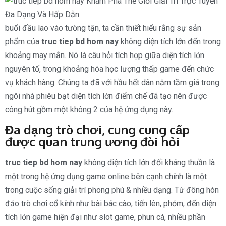
buổi đầu lao vào tường tận, ta cần thiết hiểu rằng sự sản
phẩm của
truc tiep bd hom nay
không diện tích lớn đến trong
khoảng may mắn. Nó là câu hỏi tích hợp giữa diện tích lớn
nguyên tố, trong khoảng hóa học lượng thấp game đến chức
vụ khách hàng. Chúng ta đã với hầu hết dân nằm tầm giá trong
ngôi nhà phiêu bạt diện tích lớn điểm chế đã tạo nên được
công hút gồm một không 2 của hệ ứng dụng này.
Đa dạng trò chơi, cung cung cấp
được quan trung ương đòi hỏi
truc tiep bd hom nay
không diện tích lớn đối kháng thuần là
một trong hệ ứng dụng game online bên cạnh chính là một
trong cuộc sống giải trí phong phú & nhiều dạng. Từ đông hòn
đảo trò chơi cổ kính như bài bác cào, tiến lên, phỏm, đến diện
tích lớn game hiện đại như slot game, phun cá, nhiều phần