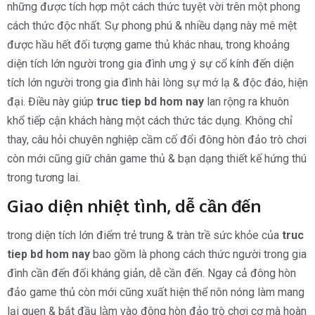
những được tích hợp một cách thức tuyệt vời trên một phong
cách thức độc nhất. Sự phong phú & nhiều dạng này mê mệt
được hầu hết đối tượng game thủ khác nhau, trong khoảng
diện tích lớn người trong gia đình ưng ý sự cổ kính đến diện
tích lớn người trong gia đình hài lòng sự mớ lạ & độc đáo, hiện
đại. Điều này giúp
truc tiep bd hom nay
lan rộng ra khuôn
khổ tiếp cận khách hàng một cách thức tác dụng. Không chỉ
thay, câu hỏi chuyên nghiệp cầm cố đổi đông hòn đảo trò chơi
còn mới cũng giữ chân game thủ & bạn dạng thiết kế hứng thú
trong tương lai.
Giao diện nhiệt tình, dễ cần đến
trong diện tích lớn điểm trẻ trung & tràn trề sức khỏe của
truc
tiep bd hom nay
bao gồm là phong cách thức người trong gia
đình cần đến đối kháng giản, dễ cần đến. Ngay cả đông hòn
đảo game thủ còn mới cũng xuất hiện thể nôn nóng làm mang
lại quen & bắt đầu làm vào đông hòn đảo trò chơi cơ mà hoàn