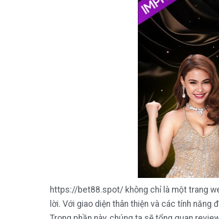
https://bet88.spot/ không chỉ là một trang w
lời. Với giao diện thân thiện và các tính năn
Trong phần này, chúng ta sẽ tổng quan review n