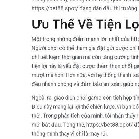
https://bet88.spot/ đang dẫn đầu thị trường 
Ưu Thế Về Tiện Lợ
Một trong những điểm mạnh lớn nhất của https:
Người chơi có thể tham gia đặt gửi cược chỉ
chỉ tiết kiệm thời gian mà còn tăng cường tín
tiện lợi này là yếu đặt cược thêm then chốt gi
mượt mà hơn. Hơn nữa, với hệ thống thanh to
đều nhanh chóng và đảm bảo an toàn, giúp ngườ
Ngoài ra, giao diện chơi game còn tích hợp t
Điều này mang lại lợi thế chiến lược, vì bạn c
thời. Trong phân tích của mình, tôi nhận thấy
mới bắt đầu. Tổng thể, https://bet88.spot/ đã
thông minh thay vì chỉ là may rủi.