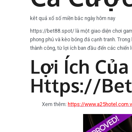
kêt quả xổ số miền bắc ngày hôm nay
https://bet88.spot/ là một giao diện chơi ga
phong phú và kèo bóng đá cạnh tranh. Trong 
thành công, từ lợi ích ban đầu đến các chiến 
Lợi Ích Củ
Https://be
Xem thêm:
https://www.a25hotel.com.