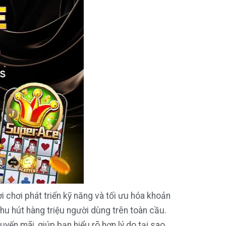
 chơi phát triển kỹ năng và tối ưu hóa khoản
thu hút hàng triệu người dùng trên toàn cầu.
uyến mãi, giúp bạn hiểu rõ hơn lý do tại sao