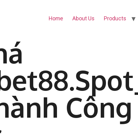
Home
About Us
Products
há
bet88.spot_
hành Công
c