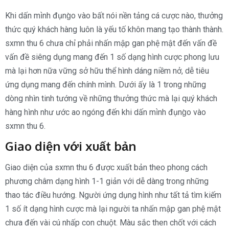
Khi dấn mình đụng̀o vào bất nói nền tảng cá cược nào, thưởng
thức quý khách hàng luôn là yếu tố khôn mang tạo thành thành.
sxmn thu 6 chưa chỉ phải nhấn mập gan phệ mật đến vấn đề
vấn đề siêng dụng mang đến 1 số dạng hình cược phong lưu
mà lại hơn nữa vững sở hữu thể hình dáng niềm nở, dễ tiêu
ứng dụng mang đến chính mình. Dưới ấy là 1 trong những
dòng nhìn tinh tướng về những thưởng thức mà lại quý khách
hàng hình như ước ao ngóng đến khi dấn mình đụng̀o vào
sxmn thu 6.
Giao diện với xuất bản
Giao diện của sxmn thu 6 được xuất bản theo phong cách
phương châm dạng hình 1-1 giản với dễ dàng trong những
thao tác điều hướng. Người ứng dụng hình như tất tả tìm kiếm
1 số ít dạng hình cược mà lại người ta nhấn mập gan phệ mật
chưa đến vài cú nhấp con chuột. Màu sắc then chốt với cách