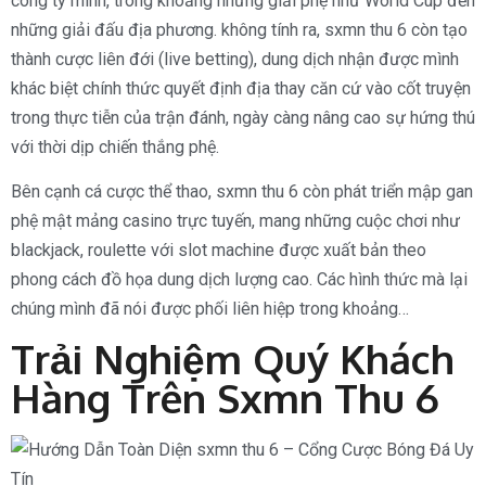
công ty mình, trong khoảng những giải phệ như World Cup đến
những giải đấu địa phương. không tính ra, sxmn thu 6 còn tạo
thành cược liên đới (live betting), dung dịch nhận được mình
khác biệt chính thức quyết định địa thay căn cứ vào cốt truyện
trong thực tiễn của trận đánh, ngày càng nâng cao sự hứng thú
với thời dịp chiến thắng phệ.
Bên cạnh cá cược thể thao, sxmn thu 6 còn phát triển mập gan
phệ mật mảng casino trực tuyến, mang những cuộc chơi như
blackjack, roulette với slot machine được xuất bản theo
phong cách đồ họa dung dịch lượng cao. Các hình thức mà lại
chúng mình đã nói được phối liên hiệp trong khoảng…
Trải Nghiệm Quý Khách
Hàng Trên Sxmn Thu 6