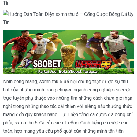
Nhìn công mang, sxmn thu 6 đã hội chứng thật được sự thu
hút của những mình trong chuyên ngành công nghiệp cá cược
trực tuyến phụ thuộc vào những tìm những cách chưa giới hạn
nghỉ trong những thao tác cải thiện với siêng sâu thưởng thức
mang đến quý khách hàng. Từ 1 nền tảng cá cược đá bóng chỉ
phải, sxmn thu 6 đã cải cách 1 cổng đánh tiếng cá cược chu
toàn, hợp mang yêu cầu phổ quát của những mình tân tiến.