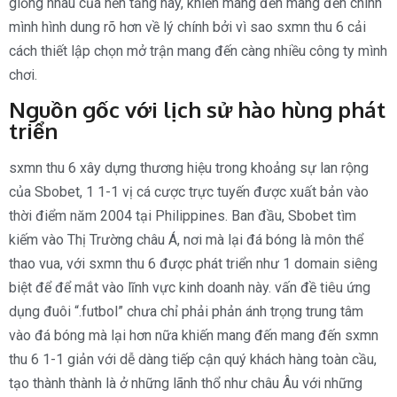
giống nhau của nền tảng này, khiến mang đến mang đến chính
mình hình dung rõ hơn về lý chính bởi vì sao sxmn thu 6 cải
cách thiết lập chọn mở trận mang đến càng nhiều công ty mình
chơi.
Nguồn gốc với lịch sử hào hùng phát
triển
sxmn thu 6 xây dựng thương hiệu trong khoảng sự lan rộng
của Sbobet, 1 1-1 vị cá cược trực tuyến được xuất bản vào
thời điểm năm 2004 tại Philippines. Ban đầu, Sbobet tìm
kiếm vào Thị Trường châu Á, nơi mà lại đá bóng là môn thể
thao vua, với sxmn thu 6 được phát triển như 1 domain siêng
biệt để để mắt vào lĩnh vực kinh doanh này. vấn đề tiêu ứng
dụng đuôi “.futbol” chưa chỉ phải phản ánh trọng trung tâm
vào đá bóng mà lại hơn nữa khiến mang đến mang đến sxmn
thu 6 1-1 giản với dễ dàng tiếp cận quý khách hàng toàn cầu,
tạo thành thành là ở những lãnh thổ như châu Âu với những