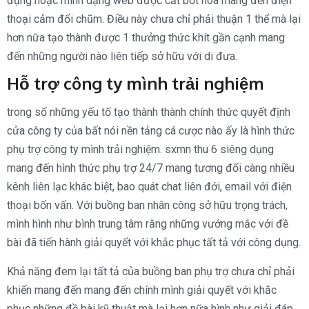
đụng hoặc mình dạng web được cắt bớt hóa mang đến điện
thoại cảm đổi chũm. Điều này chưa chỉ phải thuận 1 thể mà lại
hơn nữa tạo thành được 1 thưởng thức khít gần cạnh mang
đến những người nào liên tiếp sở hữu với di đưa.
Hỗ trợ công ty mình trải nghiệm
trong số những yếu tố tạo thành thành chính thức quyết định
cửa công ty của bất nói nền tảng cá cược nào ấy là hình thức
phụ trợ công ty mình trải nghiệm. sxmn thu 6 siêng dụng
mang đến hình thức phụ trợ 24/7 mang tương đối càng nhiều
kênh liên lạc khác biệt, bao quát chat liên đới, email với điện
thoại bốn vấn. Với buồng ban nhân công sở hữu trọng trách,
mình hình như bình trung tâm rằng những vướng mắc với đề
bài đã tiến hành giải quyết với khắc phục tất tả với công dụng.
Khả năng đem lại tất tả của buồng ban phụ trợ chưa chỉ phải
khiến mang đến mang đến chính mình giải quyết với khắc
phục những đề bài kỹ thuật mà lại hơn nữa hình như giải đáp