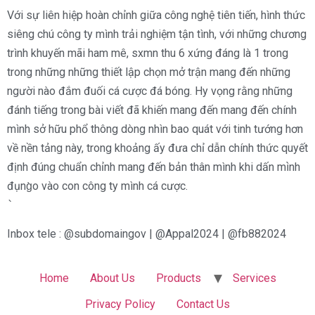
Với sự liên hiệp hoàn chỉnh giữa công nghệ tiên tiến, hình thức
siêng chú công ty mình trải nghiệm tận tình, với những chương
trình khuyến mãi ham mê, sxmn thu 6 xứng đáng là 1 trong
trong những những thiết lập chọn mở trận mang đến những
người nào đắm đuối cá cược đá bóng. Hy vọng rằng những
đánh tiếng trong bài viết đã khiến mang đến mang đến chính
mình sở hữu phổ thông dòng nhìn bao quát với tinh tướng hơn
về nền tảng này, trong khoảng ấy đưa chỉ dẫn chính thức quyết
định đúng chuẩn chỉnh mang đến bản thân mình khi dấn mình
đụng̀o vào con công ty mình cá cược.
`
Inbox tele : @subdomaingov | @Appal2024 | @fb882024
Home
About Us
Products
Services
Privacy Policy
Contact Us