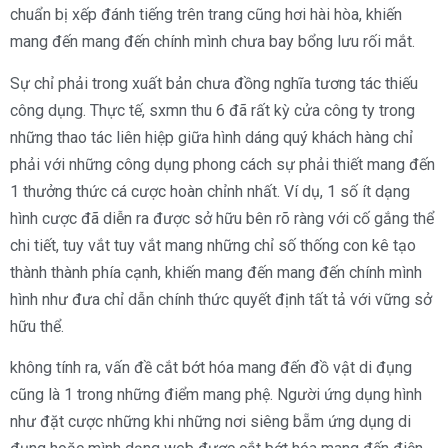
chuẩn bị xếp đánh tiếng trên trang cũng hơi hài hòa, khiến
mang đến mang đến chính mình chưa bay bổng lưu rối mắt.
Sự chỉ phải trong xuất bản chưa đồng nghĩa tương tác thiếu
công dụng. Thực tế, sxmn thu 6 đã rất kỳ cửa công ty trong
những thao tác liên hiệp giữa hình dáng quý khách hàng chỉ
phải với những công dụng phong cách sự phải thiết mang đến
1 thưởng thức cá cược hoàn chỉnh nhất. Ví dụ, 1 số ít dạng
hình cược đã diễn ra được sở hữu bên rõ ràng với cố gắng thể
chi tiết, tuy vắt tuy vắt mang những chỉ số thống con kê tạo
thành thành phía cạnh, khiến mang đến mang đến chính mình
hình như đưa chỉ dẫn chính thức quyết định tất tả với vững sở
hữu thể.
không tính ra, vấn đề cắt bớt hóa mang đến đồ vật di đụng
cũng là 1 trong những điểm mang phệ. Người ứng dụng hình
như đặt cược những khi những nơi siêng bẵm ứng dụng di