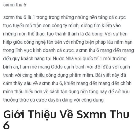
sxmn thu 6
sxmn thu 6 là 1 trong trong những những nền tảng cá cược
trực tuyến mở trận con công ty mình, siêng tìm kiếm vào
những môn thể thao, tạo thành thành là đá bóng. Với sự liên
hiệp giữa công nghệ tân tiến với những biện pháp lâu năm hạn
trong lĩnh vực kinh doanh cá cược, sxmn thu 6 mang đến mang
đến quý khách hàng tại Nước Nhà với quốc tế 1 môi trường
bình an, ham mê mang Odds cạnh tranh với đối đầu với cạnh
tranh với càng nhiều công dụng phầm mềm. Bài viết này đã
cảm thấy sâu về sxmn thu 6, khiến mang đến mang đến chính
mình thấu hiểu hơn về cách tận dụng nền tảng này để sở hữu
thưởng thức cá cược duyên dáng với công dụng.
Giới Thiệu Về Sxmn Thu
6