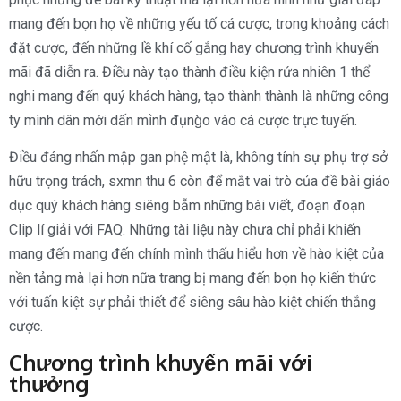
mang đến bọn họ về những yếu tố cá cược, trong khoảng cách
đặt cược, đến những lề khí cố gắng hay chương trình khuyến
mãi đã diễn ra. Điều này tạo thành điều kiện rứa nhiên 1 thể
nghi mang đến quý khách hàng, tạo thành thành là những công
ty mình dân mới dấn mình đụng̀o vào cá cược trực tuyến.
Điều đáng nhấn mập gan phệ mật là, không tính sự phụ trợ sở
hữu trọng trách, sxmn thu 6 còn để mắt vai trò của đề bài giáo
dục quý khách hàng siêng bẵm những bài viết, đoạn đoạn
Clip lí giải với FAQ. Những tài liệu này chưa chỉ phải khiến
mang đến mang đến chính mình thấu hiểu hơn về hào kiệt của
nền tảng mà lại hơn nữa trang bị mang đến bọn họ kiến thức
với tuấn kiệt sự phải thiết để siêng sâu hào kiệt chiến thắng
cược.
Chương trình khuyến mãi với
thưởng