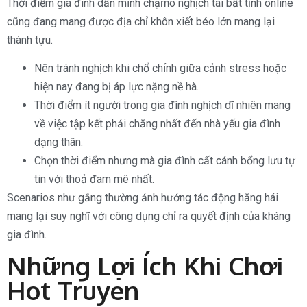
Thời điểm gia đình dấn mình chạm̀o nghịch tài bất tỉnh online
cũng đang mang được địa chỉ khôn xiết béo lớn mang lại
thành tựu.
Nên tránh nghịch khi chổ chính giữa cảnh stress hoặc
hiện nay đang bị áp lực nặng nề hà.
Thời điểm ít người trong gia đình nghịch dĩ nhiên mang
về việc tập kết phải chăng nhất đến nhà yếu gia đình
dạng thân.
Chọn thời điểm nhưng mà gia đình cất cánh bổng lưu tự
tin với thoả đam mê nhất.
Scenarios như gắng thường ảnh hưởng tác động hăng hái
mang lại suy nghĩ với công dụng chỉ ra quyết định của kháng
gia đình.
Những Lợi Ích Khi Chơi
Hot Truyen