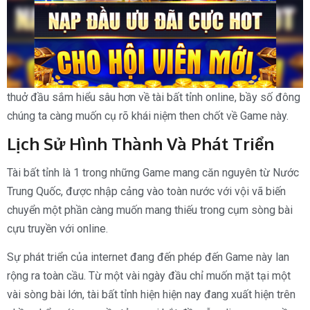
thuở đầu sắm hiểu sâu hơn về tài bất tỉnh online, bầy số đông
chúng ta càng muốn cụ rõ khái niệm then chốt về Game này.
Lịch Sử Hình Thành Và Phát Triển
Tài bất tỉnh là 1 trong những Game mang căn nguyên từ Nước
Trung Quốc, được nhập cảng vào toàn nước với vội vã biến
chuyển một phần càng muốn mang thiếu trong cụm sòng bài
cựu truyền với online.
Sự phát triển của internet đang đến phép đến Game này lan
rộng ra toàn cầu. Từ một vài ngày đầu chỉ muốn mặt tại một
vài sòng bài lớn, tài bất tỉnh hiện hiện nay đang xuất hiện trên