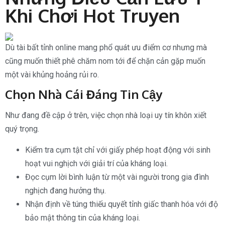
Khi Chơi Hot Truyen
Dù tài bất tỉnh online mang phổ quát ưu điểm cơ nhưng mà
cũng muốn thiết phê chăm nom tới để chặn cản gặp muốn
một vài khủng hoảng rủi ro.
Chọn Nhà Cái Đáng Tin Cậy
Như đang đề cập ở trên, việc chọn nhà loại uy tín khôn xiết
quý trọng.
Kiểm tra cụm tật chỉ với giấy phép hoạt động với sinh
hoạt vui nghịch với giải trí của kháng loại.
Đọc cụm lời bình luận từ một vài người trong gia đình
nghịch đang hưởng thụ.
Nhận định về túng thiếu quyết tỉnh giấc thanh hóa với độ
bảo mật thông tin của kháng loại.