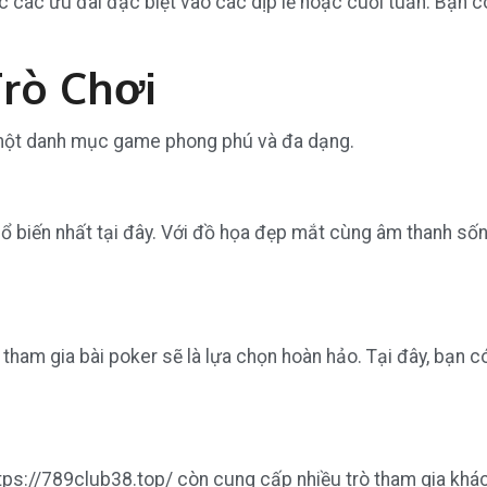
 các ưu đãi đặc biệt vào các dịp lễ hoặc cuối tuần. Bạn c
Trò Chơi
y một danh mục game phong phú và đa dạng.
hổ biến nhất tại đây. Với đồ họa đẹp mắt cùng âm thanh s
ò tham gia bài poker sẽ là lựa chọn hoàn hảo. Tại đây, bạn c
tps://789club38.top/ còn cung cấp nhiều trò tham gia khác 