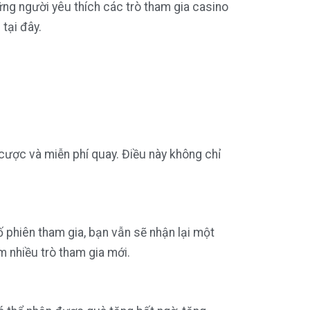
hững người yêu thích các trò tham gia casino
tại đây.
cược và miễn phí quay. Điều này không chỉ
 phiên tham gia, bạn vẫn sẽ nhận lại một
m nhiều trò tham gia mới.