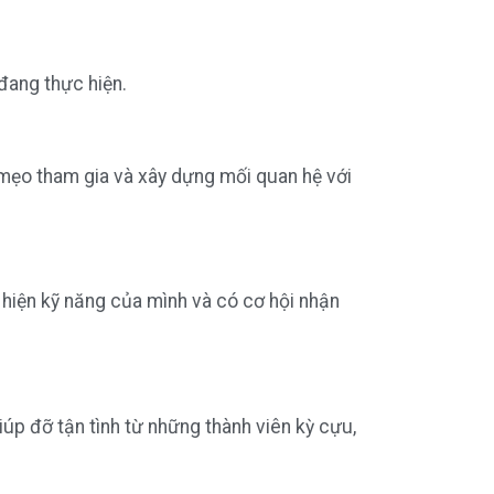
đang thực hiện.
, mẹo tham gia và xây dựng mối quan hệ với
 hiện kỹ năng của mình và có cơ hội nhận
p đỡ tận tình từ những thành viên kỳ cựu,