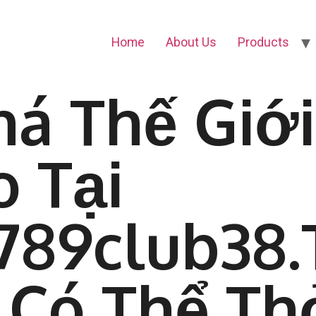
Home
About Us
Products
 Thế Giới 
o Tại
789club38.
 Có Thể T