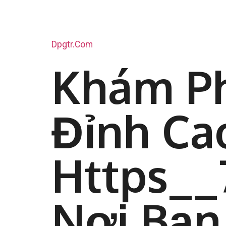
Dpgtr.com
Khám Phá
Đỉnh Ca
Https__
Nơi Bạn