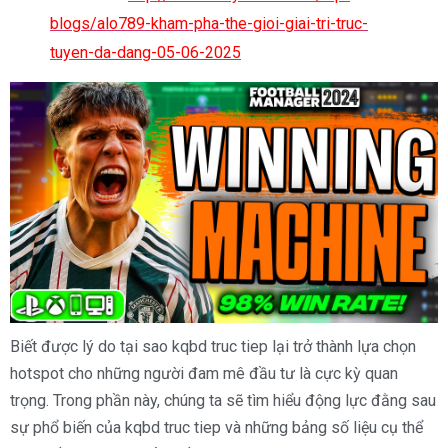
blogs/alo789-kham-pha-the-gioi-giai-tri-truc-
tuyen-da-dang-05-06-2025
Biết được lý do tại sao kqbd truc tiep lại trở thành lựa chọn
hotspot cho những người đam mê đầu tư là cực kỳ quan
trọng. Trong phần này, chúng ta sẽ tìm hiểu động lực đằng sau
sự phổ biến của kqbd truc tiep và những bảng số liệu cụ thể