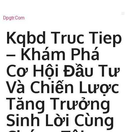
Dpgtr.com
Kqbd Truc Tiep
– Khám Phá
Cơ Hội Đầu Tư
Và Chiến Lược
Tăng Trưởng
Sinh Lời Cùng