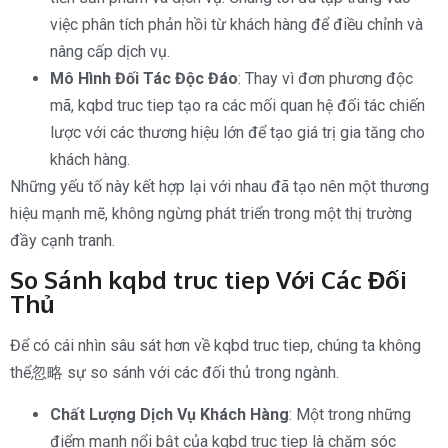
việc phân tích phản hồi từ khách hàng để điều chỉnh và
nâng cấp dịch vụ.
Mô Hình Đối Tác Độc Đáo
: Thay vì đơn phương độc
mã, kqbd truc tiep tạo ra các mối quan hệ đối tác chiến
lược với các thương hiệu lớn để tạo giá trị gia tăng cho
khách hàng.
Những yếu tố này kết hợp lại với nhau đã tạo nên một thương
hiệu mạnh mẽ, không ngừng phát triển trong một thị trường
đầy cạnh tranh.
So Sánh kqbd truc tiep Với Các Đối
Thủ
Để có cái nhìn sâu sát hơn về kqbd truc tiep, chúng ta không
thể忽略 sự so sánh với các đối thủ trong ngành.
Chất Lượng Dịch Vụ Khách Hàng
: Một trong những
điểm mạnh nổi bật của kqbd truc tiep là chăm sóc