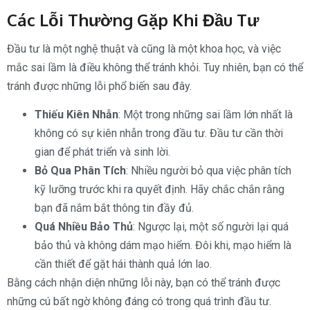
Các Lỗi Thường Gặp Khi Đầu Tư
Đầu tư là một nghệ thuật và cũng là một khoa học, và việc
mắc sai lầm là điều không thể tránh khỏi. Tuy nhiên, bạn có thể
tránh được những lỗi phổ biến sau đây.
Thiếu Kiên Nhẫn
: Một trong những sai lầm lớn nhất là
không có sự kiên nhẫn trong đầu tư. Đầu tư cần thời
gian để phát triển và sinh lời.
Bỏ Qua Phân Tích
: Nhiều người bỏ qua việc phân tích
kỹ lưỡng trước khi ra quyết định. Hãy chắc chắn rằng
bạn đã nắm bắt thông tin đầy đủ.
Quá Nhiều Bảo Thủ
: Ngược lại, một số người lại quá
bảo thủ và không dám mạo hiểm. Đôi khi, mạo hiểm là
cần thiết để gặt hái thành quả lớn lao.
Bằng cách nhận diện những lỗi này, bạn có thể tránh được
những cú bất ngờ không đáng có trong quá trình đầu tư.