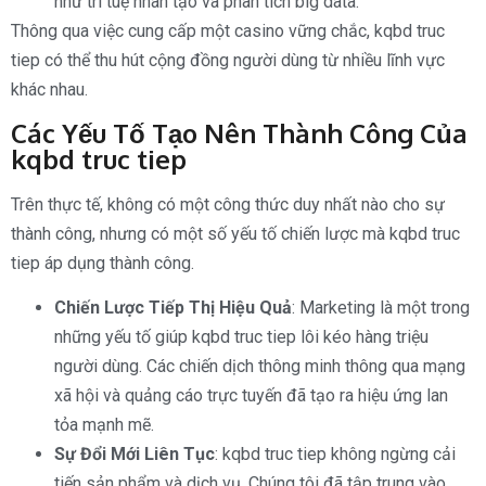
như trí tuệ nhân tạo và phân tích big data.
Thông qua việc cung cấp một casino vững chắc, kqbd truc
tiep có thể thu hút cộng đồng người dùng từ nhiều lĩnh vực
khác nhau.
Các Yếu Tố Tạo Nên Thành Công Của
kqbd truc tiep
Trên thực tế, không có một công thức duy nhất nào cho sự
thành công, nhưng có một số yếu tố chiến lược mà kqbd truc
tiep áp dụng thành công.
Chiến Lược Tiếp Thị Hiệu Quả
: Marketing là một trong
những yếu tố giúp kqbd truc tiep lôi kéo hàng triệu
người dùng. Các chiến dịch thông minh thông qua mạng
xã hội và quảng cáo trực tuyến đã tạo ra hiệu ứng lan
tỏa mạnh mẽ.
Sự Đổi Mới Liên Tục
: kqbd truc tiep không ngừng cải
tiến sản phẩm và dịch vụ. Chúng tôi đã tập trung vào