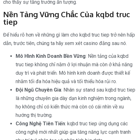
cho thấy sự tăng trưởng ấn tượng.
Nền Tảng Vững Chắc Của kqbd truc
tiep
Để hiểu rõ hơn về những gì làm cho kqbd truc tiep trở nên hấp
dẫn, trước tiên, chúng ta hãy xem xét casino đằng sau nó.
Mô Hình Kinh Doanh Bền Vững
: Nền tảng của kqbd
truc tiep không chỉ nằm ở lợi nhuận mà còn ở khả năng
duy trì và phát triển. Mô hình kinh doanh được thiết kế
nhằm tối đa hóa hiệu quả và tối thiểu hóa rủi ro.
Đội Ngũ Chuyên Gia
: Nhân sự stand sau kqbd truc tiep
là những chuyên gia dày dạn kinh nghiệm trong ngành,
họ không chỉ có kiến thức mà còn có cái nhìn về xu
hướng thị trường.
Công Nghệ Tiên Tiến
: kqbd truc tiep ứng dụng các
công nghệ mới nhất giúp gia tăng năng lực cạnh tranh