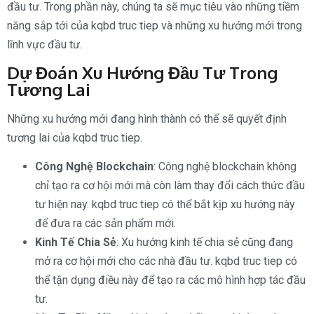
đầu tư. Trong phần này, chúng ta sẽ mục tiêu vào những tiềm
năng sắp tới của kqbd truc tiep và những xu hướng mới trong
lĩnh vực đầu tư.
Dự Đoán Xu Hướng Đầu Tư Trong
Tương Lai
Những xu hướng mới đang hình thành có thể sẽ quyết định
tương lai của kqbd truc tiep.
Công Nghệ Blockchain
: Công nghệ blockchain không
chỉ tạo ra cơ hội mới mà còn làm thay đổi cách thức đầu
tư hiện nay. kqbd truc tiep có thể bắt kịp xu hướng này
để đưa ra các sản phẩm mới.
Kinh Tế Chia Sẻ
: Xu hướng kinh tế chia sẻ cũng đang
mở ra cơ hội mới cho các nhà đầu tư. kqbd truc tiep có
thể tận dụng điều này để tạo ra các mô hình hợp tác đầu
tư.