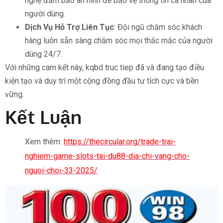
nghệ đảm bảo an ninh để bảo vệ thông tin cá nhân của
người dùng.
Dịch Vụ Hỗ Trợ Liên Tục
: Đội ngũ chăm sóc khách
hàng luôn sẵn sàng chăm sóc mọi thắc mắc của người
dùng 24/7.
Với những cam kết này, kqbd truc tiep đã và đang tạo điều
kiện tạo và duy trì một cộng đồng đầu tư tích cực và bền
vững.
Kết Luận
Xem thêm:
https://thecircular.org/trade-trai-
nghiem-game-slots-tai-du88-dia-chi-vang-cho-
nguoi-choi-33-2025/