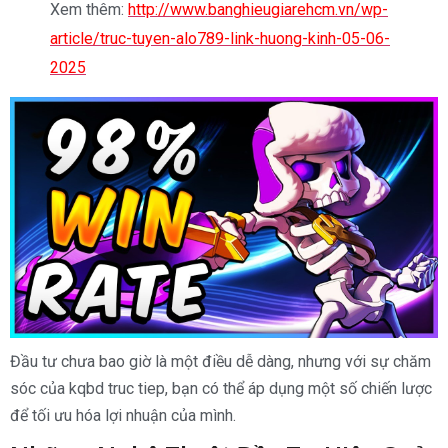
Xem thêm:
http://www.banghieugiarehcm.vn/wp-
article/truc-tuyen-alo789-link-huong-kinh-05-06-
2025
Đầu tư chưa bao giờ là một điều dễ dàng, nhưng với sự chăm
sóc của kqbd truc tiep, bạn có thể áp dụng một số chiến lược
để tối ưu hóa lợi nhuận của mình.