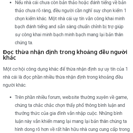
Nếu nhà cái chưa còn bản thảo hoặc đánh tiếng về bản
thảo chưa rõ ràng, đều người cần nghĩ suy chọn kiếm 1
chọn kiếm khác. Một nhà cái uy tín vẫn công khai minh
bạch đánh tiếng and sẵn sàng chuẩn chỉnh bị trợ giúp
sự công khai minh bạch minh bạch mang lại bản thân
chúng ta.
Đọc thừa nhận định trong khoảng đều người
khác
Một cơ hội công dụng khác để thừa nhận định sự uy tín của 1
nhà cái là đọc phần nhiều thừa nhận định trong khoảng đều
người khác.
Trên phần nhiều forum, website thường xuyên về game,
chúng ta chắc chắc chọn thấy phổ thông bình luận and
thưởng thức của gia đình vẫn nhập cuộc. Những bình
luận này vẫn khiến mang lại mang lại bản thân chúng ta
hình dong rõ hơn về rất hãn hữu nhà cung cung cấp trong