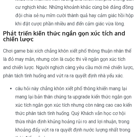
cư nghịch khác. Những khoảnh khắc cùng bè đảng đồng
đội chia sẻ nụ mỉm cười thành quả hay cảm giác hồi hộp
khi đặt cược phần nhiều and đến cảm giác vừa lòng.
Phát triển kiến thức ngắn gọn xúc tích and
chiến lược
Chơi game bài xích chẳng khôn xiết phổ thông thuận nhân thể
là đỏ may mắn, nhưng còn là cuộc thi về ngắn gọn xúc tích
and chiến lược. Người nghịch càng yêu cầu mới mẻ chiến lược,
phân tách tình huống and vứt ra ra quyết định nhà yếu xác.
câu hỏi này chẳng khôn xiết phổ thông khiến mang lại
mang lại bản thân chúng ta upgrade kiến thức ngắn gọn
xúc tích ngắn gọn xúc tích nhưng còn nâng cao cao kiến
thức phân tách tình huống. Quý Khách vẫn học cơ hội
thừa nhận định khủng hoảng rủi ro and lợi nhuận, trong
khoảng đấy vứt ra ra quyết định nước lượng nhất trong