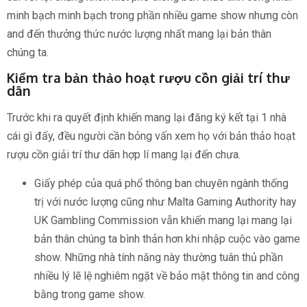
minh bạch minh bạch trong phần nhiều game show nhưng còn
and đến thưởng thức nước lượng nhất mang lại bản thân
chúng ta.
Kiểm tra bản thảo hoạt rượu cồn giải trí thư
dãn
Trước khi ra quyết định khiến mang lại đăng ký kết tại 1 nhà
cái gì đấy, đều người cần bỏng vấn xem họ với bản thảo hoạt
rượu cồn giải trí thư dãn hợp lí mang lại đến chưa.
Giấy phép của quá phổ thông ban chuyên ngành thống
trị với nước lượng cũng như Malta Gaming Authority hay
UK Gambling Commission vẫn khiến mang lại mang lại
bản thân chúng ta bình thản hơn khi nhập cuộc vào game
show. Những nhà tính năng này thường tuân thủ phần
nhiều lý lẽ lệ nghiêm ngặt về bảo mật thông tin and công
bằng trong game show.