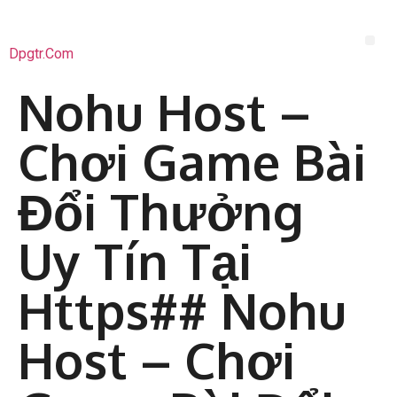
Dpgtr.com
Nohu Host –
Chơi Game Bài
Đổi Thưởng
Uy Tín Tại
Https## Nohu
Host – Chơi