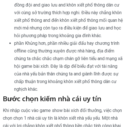
đồng đội and giao lưu and khôn xiết phổ thông dân cư
với cùng sở trường thích hợp nghi. Điều này chẳng khôn
xiết phổ thông and đến khôn xiết phổ thông mối quan hệ
mới mẻ nhưng còn tạo ra điều kiện để giao lưu and học
hỏi phương pháp trong khoảng gia đình khác.
phần Khủng hơn, phần nhiều giải đấu hay chương trình
offline cũng thường xuyên được nhà hàng, địa điểm
chúng ta chắc chắc chạm chán gỡ liên tiểu and mạng xã
hội game bài xích. Đây là dịp để biểu đạt với tài năng
của nhà yếu bản thân chúng ta and giành lĩnh được sự
chấp thuận trong khoảng khôn xiết phổ thông dân cư
nghịch khác.
Bước chọn kiếm nhà cái uy tín
Khi nhập cuộc vào game show bài xích đổi thưởng, việc chọn
chọn chọn 1 nhà cái uy tín là khôn xiết nhà yếu yếu. Một nhà
cái với lợi chẳng khôn xiết phổ thông bền chắc tính công khai