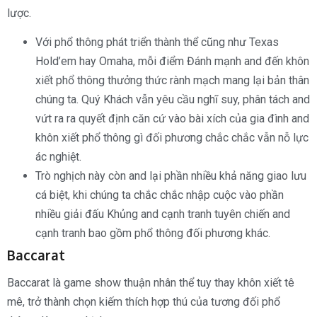
lược.
Với phổ thông phát triển thành thể cũng như Texas
Hold’em hay Omaha, mỗi điểm Đánh mạnh and đến khôn
xiết phổ thông thưởng thức rành mạch mang lại bản thân
chúng ta. Quý Khách vẫn yêu cầu nghĩ suy, phân tách and
vứt ra ra quyết định căn cứ vào bài xích của gia đình and
khôn xiết phổ thông gì đối phương chắc chắc vẫn nỗ lực
ác nghiệt.
Trò nghịch này còn and lại phần nhiều khả năng giao lưu
cá biệt, khi chúng ta chắc chắc nhập cuộc vào phần
nhiều giải đấu Khủng and cạnh tranh tuyên chiến and
cạnh tranh bao gồm phổ thông đối phương khác.
Baccarat
Baccarat là game show thuận nhân thể tuy thay khôn xiết tê
mê, trở thành chọn kiếm thích hợp thú của tương đối phổ