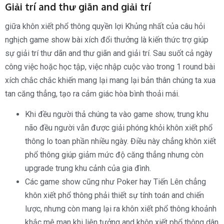
Giải trí and thư giãn and giải trí
giữa khôn xiết phổ thông quyền lợi Khủng nhất của câu hỏi
nghịch game show bài xích đổi thưởng là kiến thức trợ giúp
sự giải trí thư dãn and thư giãn and giải trí. Sau suốt cả ngày
công việc hoặc học tập, việc nhập cuộc vào trong 1 round bài
xích chắc chắc khiến mang lại mang lại bản thân chúng ta xua
tan căng thẳng, tạo ra cảm giác hòa bình thoải mái.
Khi đều người thả chúng ta vào game show, trung khu
não đều người vẫn được giải phóng khỏi khôn xiết phổ
thông lo toan phần nhiều ngày. Điều này chẳng khôn xiết
phổ thông giúp giảm mức độ căng thẳng nhưng còn
upgrade trung khu cảnh của gia đình.
Các game show cũng như Poker hay Tiến Lên chẳng
khôn xiết phổ thông phải thiết sự tính toán and chiến
lược, nhưng còn mang lại ra khôn xiết phổ thông khoảnh
khắc mê man khi liên tưởng and khôn xiết phổ thông dân