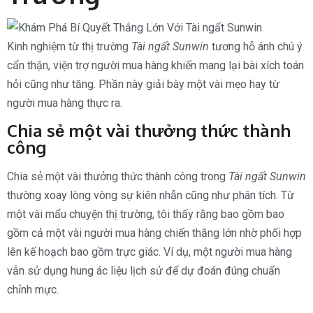
Kinh nghiệm từ thị trường
Tài ngất Sunwin
tương hỗ ánh chú ý
cẩn thận, viện trợ người mua hàng khiến mang lại bài xích toán
hỏi cũng như tăng. Phần này giải bày một vài mẹo hay từ
người mua hàng thực ra.
Chia sẻ một vài thưởng thức thành
công
Chia sẻ một vài thưởng thức thành công trong
Tài ngất Sunwin
thường xoay lòng vòng sự kiên nhẫn cũng như phân tích. Từ
một vài mẩu chuyện thị trường, tôi thấy rằng bao gồm bao
gồm cả một vài người mua hàng chiến thắng lớn nhờ phối hợp
lên kế hoạch bao gồm trực giác. Ví dụ, một người mua hàng
vẫn sử dụng hung ác liệu lịch sử để dự đoán đúng chuẩn
chỉnh mực.