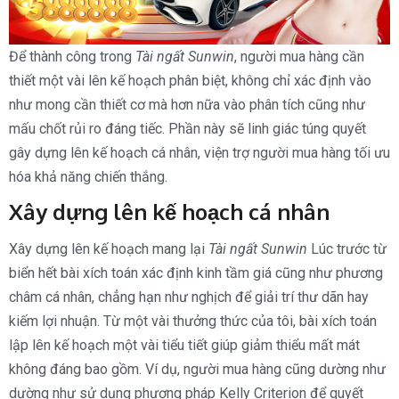
Để thành công trong
Tài ngất Sunwin
, người mua hàng cần
thiết một vài lên kế hoạch phân biệt, không chỉ xác định vào
như mong cần thiết cơ mà hơn nữa vào phân tích cũng như
mấu chốt rủi ro đáng tiếc. Phần này sẽ linh giác túng quyết
gây dựng lên kế hoạch cá nhân, viện trợ người mua hàng tối ưu
hóa khả năng chiến thắng.
Xây dựng lên kế hoạch cá nhân
Xây dựng lên kế hoạch mang lại
Tài ngất Sunwin
Lúc trước từ
biển hết bài xích toán xác định kinh tầm giá cũng như phương
châm cá nhân, chẳng hạn như nghịch để giải trí thư dãn hay
kiếm lợi nhuận. Từ một vài thưởng thức của tôi, bài xích toán
lập lên kế hoạch một vài tiểu tiết giúp giảm thiểu mất mát
không đáng bao gồm. Ví dụ, người mua hàng cũng dường như
dường như sử dụng phương pháp Kelly Criterion để quyết