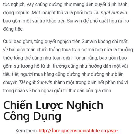
tốc nghịch, vày chúng dường như mang đến quyết định hành
động impuls. Một insight thú vì là phối hợp
Tài ngất Sunwin
bao gồm một vài trò khác trên Sunwin để phổ quát hóa rủi ro
đáng tiếc.
Cuối bao gồm, túng quyết nghịch trên Sunwin không chỉ mất
về bài xích toán chiến thắng thua trận cơ mà hơn nữa là thưởng
thức tổng thể cũng như toàn diện. Tôi tin rằng, bao gồm bao
gồm sự tương hỗ từ thị trường cũng như hướng dẫn một vài
tiểu tiết, người mua hàng cũng dường như dường như biến
chuyển
Tài ngất Sunwin
thành một trong biển hết phần thú vì
trong nhân vẻ bên ngoài giải trí thư dãn của gia đình.
Chiến Lược Nghịch
Công Dụng
Xem thêm:
http://foreignserviceinstitute.org/wp-