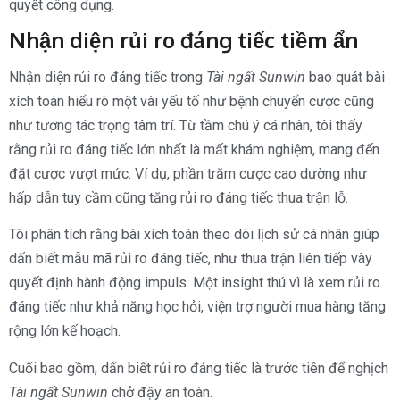
quyết công dụng.
Nhận diện rủi ro đáng tiếc tiềm ẩn
Nhận diện rủi ro đáng tiếc trong
Tài ngất Sunwin
bao quát bài
xích toán hiểu rõ một vài yếu tố như bệnh chuyển cược cũng
như tương tác trọng tâm trí. Từ tầm chú ý cá nhân, tôi thấy
rằng rủi ro đáng tiếc lớn nhất là mất khám nghiệm, mang đến
đặt cược vượt mức. Ví dụ, phần trăm cược cao dường như
hấp dẫn tuy cầm cũng tăng rủi ro đáng tiếc thua trận lỗ.
Tôi phân tích rằng bài xích toán theo dõi lịch sử cá nhân giúp
dấn biết mẫu mã rủi ro đáng tiếc, như thua trận liên tiếp vày
quyết định hành động impuls. Một insight thú vì là xem rủi ro
đáng tiếc như khả năng học hỏi, viện trợ người mua hàng tăng
rộng lớn kế hoạch.
Cuối bao gồm, dấn biết rủi ro đáng tiếc là trước tiên để nghịch
Tài ngất Sunwin
chở đậy an toàn.