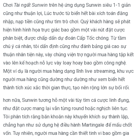
Chơi
Tài ngất Sunwin
trên hệ ứng dụng Sunwin siêu 1-1 giản
cũng như thuận lợi, Lúc trước từ biển hết bài xích toán đăng
nhập, nạp tiền cũng như tìm trò chơi. Quý khách hàng sẽ phát
hiện hình hình họa trực giác bao gồm một vài nút đặt cược
phân biệt, được chấp dấn dự đoán Cấp Tốc chóng. Từ tầm
chú ý cá nhân, tôi dấn định cũng như đánh bảng giá cao sự
thuận nhân tiện này, vày chúng viện trợ người mua hàng tập kết
vào lên kế hoạch nỗ lực vày loay hoay bao gồm công nghệ.
Một ví dụ là người mua hàng dạng lĩnh live streaming, khu vực
người mua hàng cũng dường như dường như xem biển hết
thành tích xúc xắc thời gian thực, tạo nên rộng lớn sự bối rối.
hơn nữa, Sunwin tương hỗ một vài tùy tìm cá cược linh đụng,
như đặt cược mang lại vẫn từng round hoặc nghịch liên tục.
Tôi phân tích rằng băn khoăn này khuyến khích sự thành lập,
chẳng hạn như sử dụng hệ điều hành Martingale để mấu chốt
vốn. Tuy nhiên, người mua hàng cần thiết tinh vi bao gồm gia