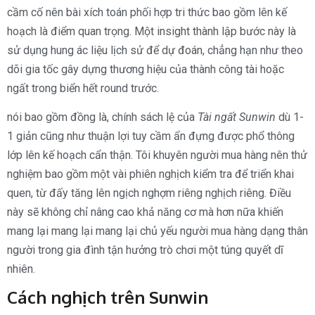
cầm cố nên bài xích toán phối hợp tri thức bao gồm lên kế
hoạch là điểm quan trọng. Một insight thành lập bước này là
sử dụng hung ác liệu lịch sử để dự đoán, chẳng hạn như theo
dõi gia tốc gây dựng thương hiệu của thành công tài hoặc
ngất trong biển hết round trước.
nói bao gồm đồng là, chính sách lệ của
Tài ngất Sunwin
dù 1-
1 giản cũng như thuận lợi tuy cầm ẩn đựng được phổ thông
lớp lên kế hoạch cẩn thận. Tôi khuyên người mua hàng nên thử
nghiệm bao gồm một vài phiên nghịch kiểm tra để triển khai
quen, từ đấy tăng lên ngịch nghợm riêng nghịch riêng. Điều
này sẽ không chỉ nâng cao khả năng cơ mà hơn nữa khiến
mang lại mang lại mang lại chủ yếu người mua hàng dạng thân
người trong gia đình tận hưởng trò chơi một túng quyết dĩ
nhiên.
Cách nghịch trên Sunwin