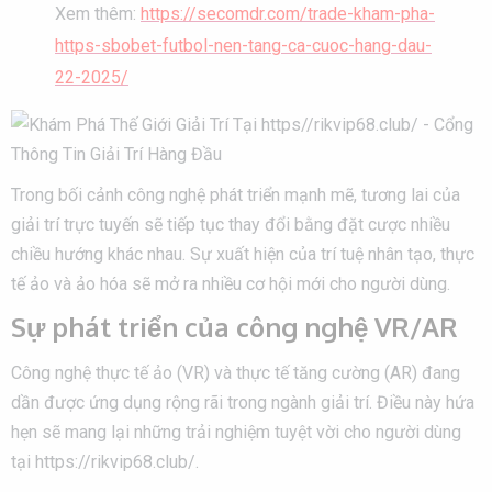
Xem thêm:
https://secomdr.com/trade-kham-pha-
https-sbobet-futbol-nen-tang-ca-cuoc-hang-dau-
22-2025/
Trong bối cảnh công nghệ phát triển mạnh mẽ, tương lai của
giải trí trực tuyến sẽ tiếp tục thay đổi bằng đặt cược nhiều
chiều hướng khác nhau. Sự xuất hiện của trí tuệ nhân tạo, thực
tế ảo và ảo hóa sẽ mở ra nhiều cơ hội mới cho người dùng.
Sự phát triển của công nghệ VR/AR
Công nghệ thực tế ảo (VR) và thực tế tăng cường (AR) đang
dần được ứng dụng rộng rãi trong ngành giải trí. Điều này hứa
hẹn sẽ mang lại những trải nghiệm tuyệt vời cho người dùng
tại https://rikvip68.club/.