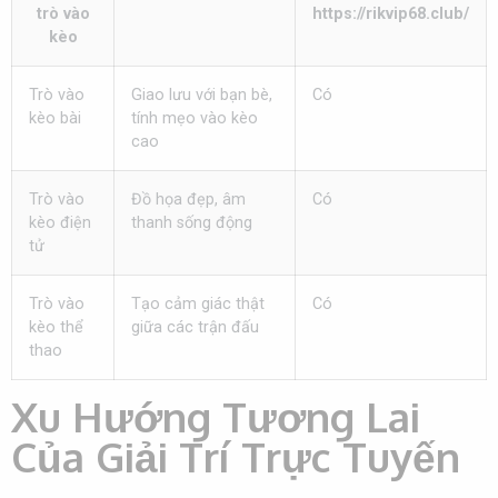
trò vào
https://rikvip68.club/
kèo
Trò vào
Giao lưu với bạn bè,
Có
kèo bài
tính mẹo vào kèo
cao
Trò vào
Đồ họa đẹp, âm
Có
kèo điện
thanh sống động
tử
Trò vào
Tạo cảm giác thật
Có
kèo thể
giữa các trận đấu
thao
Xu Hướng Tương Lai
Của Giải Trí Trực Tuyến