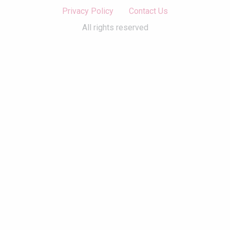
Privacy Policy
Contact Us
All rights reserved