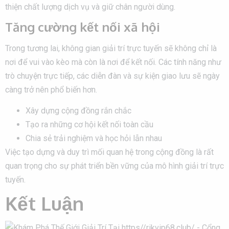
thiện chất lượng dịch vụ và giữ chân người dùng.
Tăng cường kết nối xã hội
Trong tương lai, không gian giải trí trực tuyến sẽ không chỉ là
nơi để vui vào kèo mà còn là nơi để kết nối. Các tính năng như
trò chuyện trực tiếp, các diễn đàn và sự kiện giao lưu sẽ ngày
càng trở nên phổ biến hơn.
Xây dựng cộng đồng rắn chắc
Tạo ra những cơ hội kết nối toàn cầu
Chia sẻ trải nghiệm và học hỏi lẫn nhau
Việc tạo dựng và duy trì mối quan hệ trong cộng đồng là rất
quan trọng cho sự phát triển bền vững của mô hình giải trí trực
tuyến.
Kết Luận