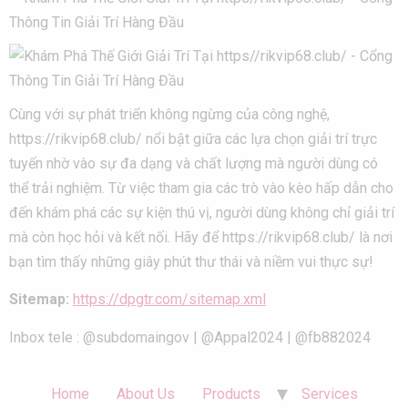
Cùng với sự phát triển không ngừng của công nghệ,
https://rikvip68.club/ nổi bật giữa các lựa chọn giải trí trực
tuyến nhờ vào sự đa dạng và chất lượng mà người dùng có
thể trải nghiệm. Từ việc tham gia các trò vào kèo hấp dẫn cho
đến khám phá các sự kiện thú vị, người dùng không chỉ giải trí
mà còn học hỏi và kết nối. Hãy để https://rikvip68.club/ là nơi
bạn tìm thấy những giây phút thư thái và niềm vui thực sự!
Sitemap:
https://dpgtr.com/sitemap.xml
Inbox tele : @subdomaingov | @Appal2024 | @fb882024
Home
About Us
Products
Services