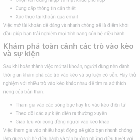
Cung cấp thông tin cần thiết
Xác thực tài khoản qua email
Việc mở tài khoản dễ dàng và nhanh chóng sẽ là điểm khởi
đầu giúp bạn trải nghiệm mọi tính năng của hệ điều hành.
Khám phá toàn cảnh các trò vào kèo
và sự kiện
Sau khi hoàn thành việc mở tài khoản, người dùng nên dành
thời gian khám phá các trò vào kèo và sự kiện có sẵn. Hãy thử
nghiệm với nhiều trò vào kèo khác nhau để tìm ra sở thích
riêng của bản thân.
Tham gia vào các sòng bạc hay trò vào kèo điện tử
Theo dõi các sự kiện diễn ra thường xuyên
Giao lưu với cộng đồng người vào kèo khác
Việc tham gia vào nhiều hoạt động sẽ giúp bạn nhanh chóng
làm quen với hệ điều hành và tận hưởng những điều tuyệt vời