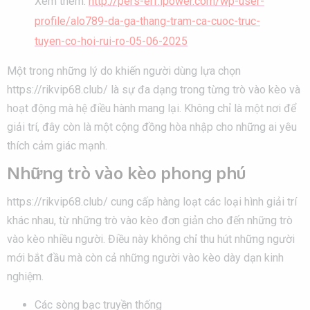
Xem thêm:
http://pers-erf.ipower.com/wp-user-
profile/alo789-da-ga-thang-tram-ca-cuoc-truc-
tuyen-co-hoi-rui-ro-05-06-2025
Một trong những lý do khiến người dùng lựa chọn
https://rikvip68.club/ là sự đa dạng trong từng trò vào kèo và
hoạt động mà hệ điều hành mang lại. Không chỉ là một nơi để
giải trí, đây còn là một cộng đồng hòa nhập cho những ai yêu
thích cảm giác mạnh.
Những trò vào kèo phong phú
https://rikvip68.club/ cung cấp hàng loạt các loại hình giải trí
khác nhau, từ những trò vào kèo đơn giản cho đến những trò
vào kèo nhiều người. Điều này không chỉ thu hút những người
mới bắt đầu mà còn cả những người vào kèo dày dạn kinh
nghiệm.
Các sòng bạc truyền thống