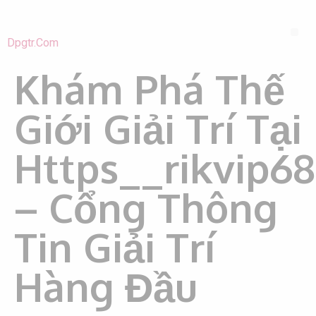
Dpgtr.com
Khám Phá Thế
Giới Giải Trí Tại
Https__rikvip68
– Cổng Thông
Tin Giải Trí
Hàng Đầu