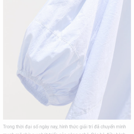
Trong thời đại số ngày nay, hình thức giải trí đã chuyển mình