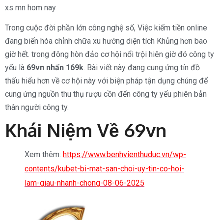
xs mn hom nay
Trong cuộc đời phần lớn công nghệ số, Việc kiếm tiền online
đang biến hóa chỉnh chữa xu hướng diện tích Khủng hơn bao
giờ hết. trong đông hòn đảo cơ hội nổi trội hiên giờ đó công ty
yếu là
69vn nhấn 169k
. Bài viết này đang cung ứng tín đồ
thấu hiểu hơn về cơ hội này với biện pháp tận dụng chúng để
cung ứng nguồn thu thụ rượu cồn đến công ty yếu phiên bản
thân người công ty.
Khái Niệm Về 69vn
Xem thêm:
https://www.benhvienthuduc.vn/wp-
contents/kubet-bi-mat-san-choi-uy-tin-co-hoi-
lam-giau-nhanh-chong-08-06-2025