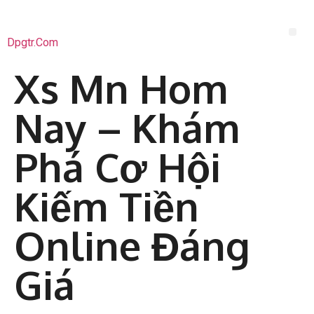
Dpgtr.com
Xs Mn Hom
Nay – Khám
Phá Cơ Hội
Kiếm Tiền
Online Đáng
Giá