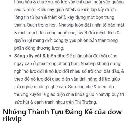
hàng hóa & chức vụ, nỗ lực vày chỉ quan hoài vào quảng
cáo rầm rộ. Điều này giúp Nhatvip kiến lập lấy được
lòng tin từ bạn & thiết kế & xây dựng một bọn trung
thành. Quan trọng hơn, Nhatvip luôn đặt nhân tố bảo mật
& rành mạch lên công nghệ cao, tuyệt đối mệnh lệnh &
quyền lợi mang đến công ty yếu phiên bản thân trong
phần đông thương lượng.
Sáng xây cất & biên tập:
Để phân phối đòi hỏi càng
ngày cao ở phía trong phòng bạn, Nhatvip không dừng
nghỉ nỗ lực đổi & nỗ lực đổi nhiều số trò chơi bắt đầu, &
theo đó nỗ lực đổi giao diện vẫn tính năng để trợ giúp
trải nghiệm công nghệ cao. Sự sáng chế & biên tập
thường xuyên là giao diện chìa khóa giúp Nhatvip duy trì
sức hút & cạnh tranh nhau trên Thị Trường.
Những Thành Tựu Đáng Kể của dow
rikvip