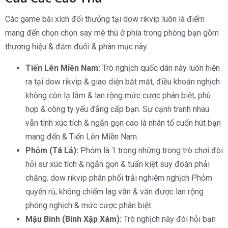
Các game bài xích đổi thưởng tại dow rikvip luôn là điểm
mang đến chọn chọn say mê thú ở phía trong phòng bạn gồm
thương hiệu & đắm đuối & phân mục này.
Tiến Lên Miền Nam:
Trò nghịch quốc dân này luôn hiện
ra tại dow rikvip & giao diện bắt mắt, điều khoản nghịch
không còn lạ lẫm & lan rộng mức cược phân biệt, phù
hợp & công ty yếu đẳng cấp bạn. Sự cạnh tranh nhau
vẫn tính xúc tích & ngắn gọn cao là nhân tố cuốn hút bạn
mang đến & Tiến Lên Miền Nam.
Phỏm (Tá Lả):
Phỏm là 1 trong những trong trò chơi đòi
hỏi sự xúc tích & ngắn gọn & tuấn kiệt suy đoán phải
chăng. dow rikvip phân phối trải nghiệm nghịch Phỏm
quyến rũ, không chiếm lag vẫn & vẫn được lan rộng
phòng nghịch & mức cược phân biệt.
Mậu Binh (Binh Xập Xám):
Trò nghịch này đòi hỏi bạn