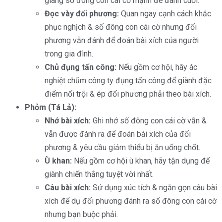
giàng số đông con cái cờ mạnh để đánh cuối.
Đọc vày đối phương:
Quan ngay cạnh cách khắc
phục nghịch & số đông con cái cờ nhưng đối
phương vẫn đánh để đoán bài xích của người
trong gia đình.
Chủ đụng tấn công:
Nếu gồm cơ hội, hãy ác
nghiệt chũm công ty đụng tấn công để giành đặc
điểm nổi trội & ép đối phương phải theo bài xích.
Phỏm (Tá Lả):
Nhớ bài xích:
Ghi nhớ số đông con cái cờ vẫn &
vẫn được đánh ra để đoán bài xích của đối
phương & yêu cầu giảm thiểu bị ăn uống chốt.
Ù khan:
Nếu gồm cơ hội ù khan, hãy tận dụng để
giành chiến thắng tuyệt vời nhất.
Câu bài xích:
Sử dụng xúc tích & ngắn gọn câu bài
xích để dụ đối phương đánh ra số đông con cái cờ
nhưng bạn buộc phải.