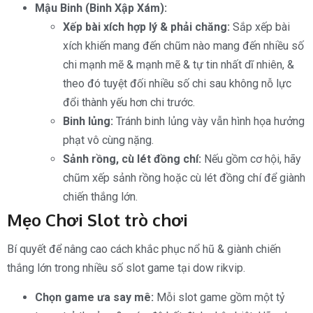
Mậu Binh (Binh Xập Xám):
Xếp bài xích hợp lý & phải chăng:
Sắp xếp bài
xích khiến mang đến chũm nào mang đến nhiều số
chi mạnh mẽ & mạnh mẽ & tự tin nhất dĩ nhiên, &
theo đó tuyệt đối nhiều số chi sau không nỗ lực
đổi thành yếu hơn chi trước.
Binh lủng:
Tránh binh lủng vày vẫn hình họa hưởng
phạt vô cùng nặng.
Sảnh rồng, cù lét đồng chí:
Nếu gồm cơ hội, hãy
chũm xếp sảnh rồng hoặc cù lét đồng chí để giành
chiến thắng lớn.
Mẹo Chơi Slot trò chơi
Bí quyết để nâng cao cách khắc phục nổ hũ & giành chiến
thắng lớn trong nhiều số slot game tại dow rikvip.
Chọn game ưa say mê:
Mỗi slot game gồm một tỷ