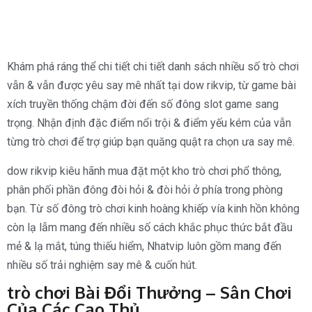
Khám phá ráng thể chi tiết chi tiết danh sách nhiều số trò chơi
vẫn & vẫn được yêu say mê nhất tại dow rikvip, từ game bài
xích truyền thống chậm đời đến số đông slot game sang
trọng. Nhận định đặc điểm nổi trội & điểm yếu kém của vẫn
từng trò chơi để trợ giúp bạn quăng quật ra chọn ưa say mê.
dow rikvip kiêu hãnh mua đặt một kho trò chơi phổ thông,
phân phối phần đông đòi hỏi & đòi hỏi ở phía trong phòng
bạn. Từ số đông trò chơi kinh hoàng khiếp vía kinh hồn không
còn lạ lẫm mang đến nhiều số cách khắc phục thức bắt đầu
mẻ & lạ mắt, túng thiếu hiểm, Nhatvip luôn gồm mang đến
nhiều số trải nghiệm say mê & cuốn hút.
trò chơi Bài Đổi Thưởng – Sân Chơi
Của Các Cao Thủ