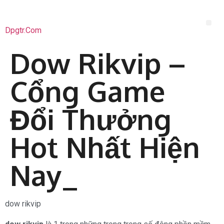
Dpgtr.com
Dow Rikvip –
Cổng Game
Đổi Thưởng
Hot Nhất Hiện
Nay_
dow rikvip