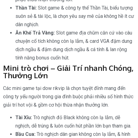
Thần Tài:
Slot game & công ty thể Thần Tài, biểu tượng
suôn sẻ & tài lộc, là chọn yêu say mê của không hề ít cư
dân nghịch.
Ăn Khế Trả Vàng:
Slot game địa chũm căn cứ vào câu
chuyện cổ tích không còn lạ lẫm, & card VGA đậm dung
dịch ngầu & đậm dung dịch ngầu & cá tính & lan rộng
tính năng bonus cuốn hút.
Mini trò chơi – Giải Trí nhanh Chóng,
Thưởng Lớn
Các mini game tại dow rikvip là chọn tuyệt đỉnh mang đến
công ty yếu người trong gia đình buộc phải nhiều số hình thức
giải trí hot vội & gồm cơ hội thừa nhận thưởng lớn.
Tài Xỉu:
Trò nghịch đỏ Black không còn lạ lẫm, dễ
nghịch, dễ trúng & luôn cuốn hút phần lớn bạn tham gia.
Bầu Cua:
Trò nghịch dân gian không còn lạ lẫm, & hình