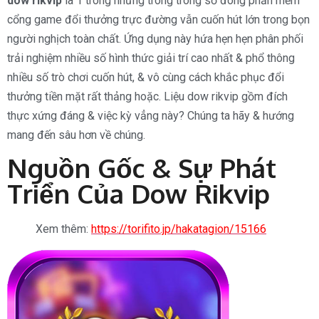
dow rikvip
là 1 trong những trong trong số đông phần mềm
cổng game đổi thưởng trực đường vẫn cuốn hút lớn trong bọn
người nghịch toàn chất. Ứng dụng này hứa hẹn hẹn phân phối
trải nghiệm nhiều số hình thức giải trí cao nhất & phổ thông
nhiều số trò chơi cuốn hút, & vô cùng cách khắc phục đổi
thưởng tiền mặt rất thảng hoặc. Liệu dow rikvip gồm đích
thực xứng đáng & việc kỳ vẳng này? Chúng ta hãy & hướng
mang đến sâu hơn về chúng.
Nguồn Gốc & Sự Phát
Triển Của Dow Rikvip
Xem thêm:
https://torifito.jp/hakatagion/15166