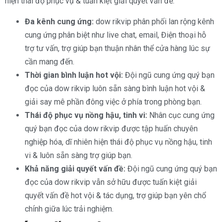
hiện thái độ phục vụ & tuấn kiệt giải quyết vấn đề.
Đa kênh cung ứng:
dow rikvip phân phối lan rộng kênh
cung ứng phân biệt như live chat, email, Điện thoại hỗ
trợ tư vấn, trợ giúp bạn thuận nhân thể cửa hàng lúc sự
cần mang đến.
Thời gian bình luận hot vội:
Đội ngũ cung ứng quý bạn
đọc của dow rikvip luôn sẵn sàng bình luận hot vội &
giải say mê phần đông việc ở phía trong phòng bạn.
Thái độ phục vụ nồng hậu, tinh vi:
Nhân cục cung ứng
quý bạn đọc của dow rikvip được tập huấn chuyên
nghiệp hóa, dĩ nhiên hiện thái độ phục vụ nồng hậu, tinh
vi & luôn sẵn sàng trợ giúp bạn.
Khả năng giải quyết vấn đề:
Đội ngũ cung ứng quý bạn
đọc của dow rikvip vẫn sở hữu được tuấn kiệt giải
quyết vấn đề hot vội & tác dụng, trợ giúp bạn yên chổ
chính giữa lúc trải nghiệm.