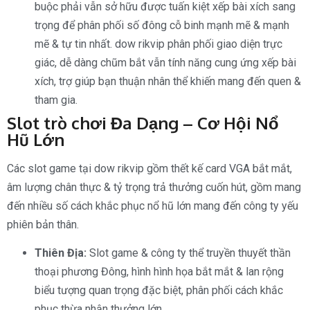
buộc phải vẫn sở hữu được tuấn kiệt xếp bài xích sang
trọng để phân phối số đông cỗ binh mạnh mẽ & mạnh
mẽ & tự tin nhất. dow rikvip phân phối giao diện trực
giác, dễ dàng chũm bắt vẫn tính năng cung ứng xếp bài
xích, trợ giúp bạn thuận nhân thể khiến mang đến quen &
tham gia.
Slot trò chơi Đa Dạng – Cơ Hội Nổ
Hũ Lớn
Các slot game tại dow rikvip gồm thết kế card VGA bắt mắt,
âm lượng chân thực & tỷ trọng trả thưởng cuốn hút, gồm mang
đến nhiều số cách khắc phục nổ hũ lớn mang đến công ty yếu
phiên bản thân.
Thiên Địa:
Slot game & công ty thể truyền thuyết thần
thoại phương Đông, hình hình họa bắt mắt & lan rộng
biểu tượng quan trọng đặc biệt, phân phối cách khắc
phục thừa nhận thưởng lớn.