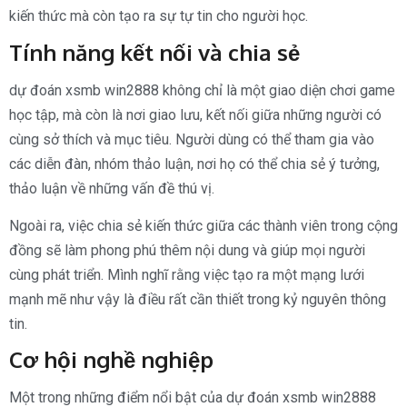
kiến thức mà còn tạo ra sự tự tin cho người học.
Tính năng kết nối và chia sẻ
dự đoán xsmb win2888 không chỉ là một giao diện chơi game
học tập, mà còn là nơi giao lưu, kết nối giữa những người có
cùng sở thích và mục tiêu. Người dùng có thể tham gia vào
các diễn đàn, nhóm thảo luận, nơi họ có thể chia sẻ ý tưởng,
thảo luận về những vấn đề thú vị.
Ngoài ra, việc chia sẻ kiến thức giữa các thành viên trong cộng
đồng sẽ làm phong phú thêm nội dung và giúp mọi người
cùng phát triển. Mình nghĩ rằng việc tạo ra một mạng lưới
mạnh mẽ như vậy là điều rất cần thiết trong kỷ nguyên thông
tin.
Cơ hội nghề nghiệp
Một trong những điểm nổi bật của dự đoán xsmb win2888