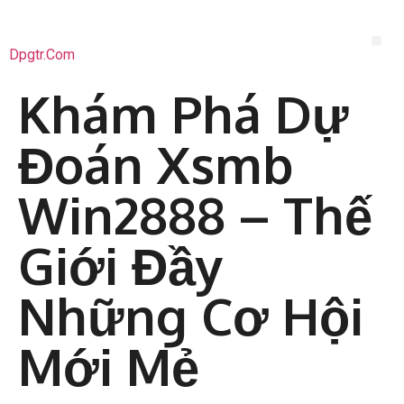
Dpgtr.com
Khám Phá Dự
Đoán Xsmb
Win2888 – Thế
Giới Đầy
Những Cơ Hội
Mới Mẻ