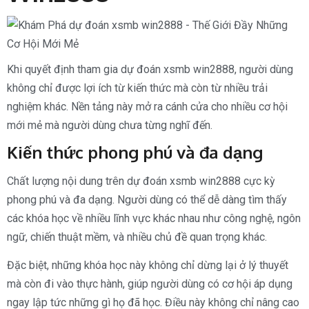
Khi quyết định tham gia dự đoán xsmb win2888, người dùng
không chỉ được lợi ích từ kiến thức mà còn từ nhiều trải
nghiệm khác. Nền tảng này mở ra cánh cửa cho nhiều cơ hội
mới mẻ mà người dùng chưa từng nghĩ đến.
Kiến thức phong phú và đa dạng
Chất lượng nội dung trên dự đoán xsmb win2888 cực kỳ
phong phú và đa dạng. Người dùng có thể dễ dàng tìm thấy
các khóa học về nhiều lĩnh vực khác nhau như công nghệ, ngôn
ngữ, chiến thuật mềm, và nhiều chủ đề quan trọng khác.
Đặc biệt, những khóa học này không chỉ dừng lại ở lý thuyết
mà còn đi vào thực hành, giúp người dùng có cơ hội áp dụng
ngay lập tức những gì họ đã học. Điều này không chỉ nâng cao