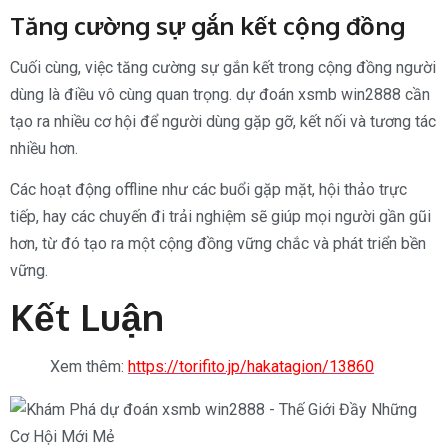
Tăng cường sự gắn kết cộng đồng
Cuối cùng, việc tăng cường sự gắn kết trong cộng đồng người
dùng là điều vô cùng quan trọng. dự đoán xsmb win2888 cần
tạo ra nhiều cơ hội để người dùng gặp gỡ, kết nối và tương tác
nhiều hơn.
Các hoạt động offline như các buổi gặp mặt, hội thảo trực
tiếp, hay các chuyến đi trải nghiệm sẽ giúp mọi người gần gũi
hơn, từ đó tạo ra một cộng đồng vững chắc và phát triển bền
vững.
Kết Luận
Xem thêm:
https://torifito.jp/hakatagion/13860