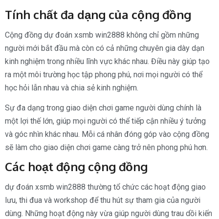
Tính chất đa dạng của cộng đồng
Cộng đồng dự đoán xsmb win2888 không chỉ gồm những
người mới bắt đầu mà còn có cả những chuyên gia dày dạn
kinh nghiệm trong nhiều lĩnh vực khác nhau. Điều này giúp tạo
ra một môi trường học tập phong phú, nơi mọi người có thể
học hỏi lẫn nhau và chia sẻ kinh nghiệm.
Sự đa dạng trong giao diện chơi game người dùng chính là
một lợi thế lớn, giúp mọi người có thể tiếp cận nhiều ý tưởng
và góc nhìn khác nhau. Mỗi cá nhân đóng góp vào cộng đồng
sẽ làm cho giao diện chơi game càng trở nên phong phú hơn.
Các hoạt động cộng đồng
dự đoán xsmb win2888 thường tổ chức các hoạt động giao
lưu, thi đua và workshop để thu hút sự tham gia của người
dùng. Những hoạt động này vừa giúp người dùng trau dồi kiến