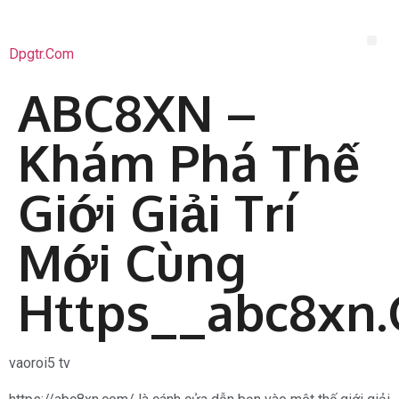
Dpgtr.com
ABC8XN –
Khám Phá Thế
Giới Giải Trí
Mới Cùng
Https__abc8xn
vaoroi5 tv