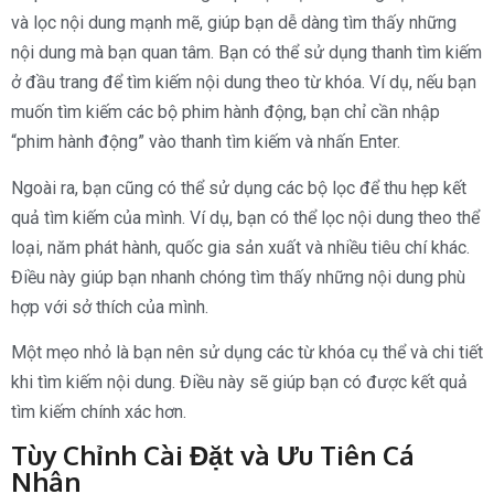
và lọc nội dung mạnh mẽ, giúp bạn dễ dàng tìm thấy những
nội dung mà bạn quan tâm. Bạn có thể sử dụng thanh tìm kiếm
ở đầu trang để tìm kiếm nội dung theo từ khóa. Ví dụ, nếu bạn
muốn tìm kiếm các bộ phim hành động, bạn chỉ cần nhập
“phim hành động” vào thanh tìm kiếm và nhấn Enter.
Ngoài ra, bạn cũng có thể sử dụng các bộ lọc để thu hẹp kết
quả tìm kiếm của mình. Ví dụ, bạn có thể lọc nội dung theo thể
loại, năm phát hành, quốc gia sản xuất và nhiều tiêu chí khác.
Điều này giúp bạn nhanh chóng tìm thấy những nội dung phù
hợp với sở thích của mình.
Một mẹo nhỏ là bạn nên sử dụng các từ khóa cụ thể và chi tiết
khi tìm kiếm nội dung. Điều này sẽ giúp bạn có được kết quả
tìm kiếm chính xác hơn.
Tùy Chỉnh Cài Đặt và Ưu Tiên Cá
Nhân