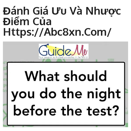
Đánh Giá Ưu Và Nhược
Điểm Của
Https://abc8xn.com/