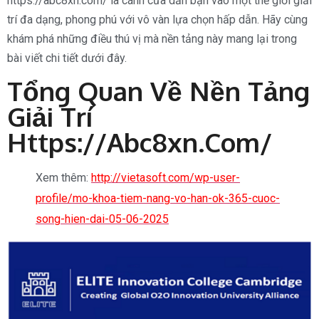
https://abc8xn.com/ là cánh cửa dẫn bạn vào một thế giới giải
trí đa dạng, phong phú với vô vàn lựa chọn hấp dẫn. Hãy cùng
khám phá những điều thú vị mà nền tảng này mang lại trong
bài viết chi tiết dưới đây.
Tổng Quan Về Nền Tảng
Giải Trí
Https://abc8xn.com/
Xem thêm:
http://vietasoft.com/wp-user-
profile/mo-khoa-tiem-nang-vo-han-ok-365-cuoc-
song-hien-dai-05-06-2025