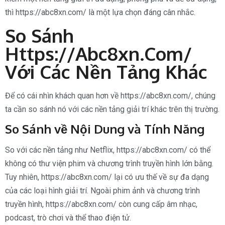
thì https://abc8xn.com/ là một lựa chọn đáng cân nhắc.
So Sánh
Https://abc8xn.com/
Với Các Nền Tảng Khác
Để có cái nhìn khách quan hơn về https://abc8xn.com/, chúng
ta cần so sánh nó với các nền tảng giải trí khác trên thị trường.
So Sánh về Nội Dung và Tính Năng
So với các nền tảng như Netflix, https://abc8xn.com/ có thể
không có thư viện phim và chương trình truyền hình lớn bằng.
Tuy nhiên, https://abc8xn.com/ lại có ưu thế về sự đa dạng
của các loại hình giải trí. Ngoài phim ảnh và chương trình
truyền hình, https://abc8xn.com/ còn cung cấp âm nhạc,
podcast, trò chơi và thể thao điện tử.