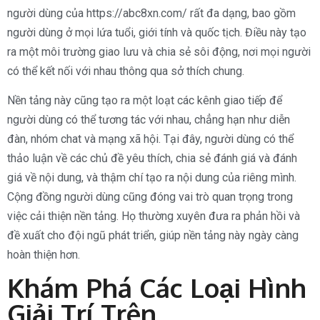
người dùng của https://abc8xn.com/ rất đa dạng, bao gồm
người dùng ở mọi lứa tuổi, giới tính và quốc tịch. Điều này tạo
ra một môi trường giao lưu và chia sẻ sôi động, nơi mọi người
có thể kết nối với nhau thông qua sở thích chung.
Nền tảng này cũng tạo ra một loạt các kênh giao tiếp để
người dùng có thể tương tác với nhau, chẳng hạn như diễn
đàn, nhóm chat và mạng xã hội. Tại đây, người dùng có thể
thảo luận về các chủ đề yêu thích, chia sẻ đánh giá và đánh
giá về nội dung, và thậm chí tạo ra nội dung của riêng mình.
Cộng đồng người dùng cũng đóng vai trò quan trọng trong
việc cải thiện nền tảng. Họ thường xuyên đưa ra phản hồi và
đề xuất cho đội ngũ phát triển, giúp nền tảng này ngày càng
hoàn thiện hơn.
Khám Phá Các Loại Hình
Giải Trí Trên