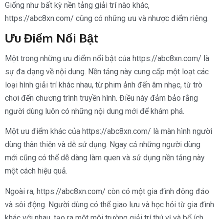
Giống như bất kỳ nền tảng giải trí nào khác,
https://abc8xn.com/ cũng có những ưu và nhược điểm riêng.
Ưu Điểm Nổi Bật
Một trong những ưu điểm nổi bật của https://abc8xn.com/ là
sự đa dạng về nội dung. Nền tảng này cung cấp một loạt các
loại hình giải trí khác nhau, từ phim ảnh đến âm nhạc, từ trò
chơi đến chương trình truyền hình. Điều này đảm bảo rằng
người dùng luôn có những nội dung mới để khám phá.
Một ưu điểm khác của https://abc8xn.com/ là màn hình người
dùng thân thiện và dễ sử dụng. Ngay cả những người dùng
mới cũng có thể dễ dàng làm quen và sử dụng nền tảng này
một cách hiệu quả.
Ngoài ra, https://abc8xn.com/ còn có một gia đình đông đảo
và sôi động. Người dùng có thể giao lưu và học hỏi từ gia đình
khác với nhau, tạo ra một môi trường giải trí thú vị và bổ ích.