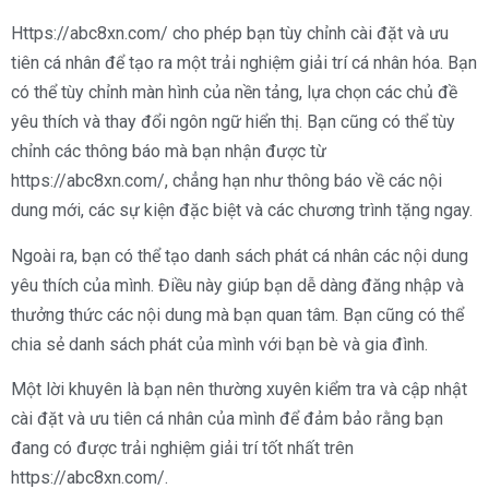
Https://abc8xn.com/ cho phép bạn tùy chỉnh cài đặt và ưu
tiên cá nhân để tạo ra một trải nghiệm giải trí cá nhân hóa. Bạn
có thể tùy chỉnh màn hình của nền tảng, lựa chọn các chủ đề
yêu thích và thay đổi ngôn ngữ hiển thị. Bạn cũng có thể tùy
chỉnh các thông báo mà bạn nhận được từ
https://abc8xn.com/, chẳng hạn như thông báo về các nội
dung mới, các sự kiện đặc biệt và các chương trình tặng ngay.
Ngoài ra, bạn có thể tạo danh sách phát cá nhân các nội dung
yêu thích của mình. Điều này giúp bạn dễ dàng đăng nhập và
thưởng thức các nội dung mà bạn quan tâm. Bạn cũng có thể
chia sẻ danh sách phát của mình với bạn bè và gia đình.
Một lời khuyên là bạn nên thường xuyên kiểm tra và cập nhật
cài đặt và ưu tiên cá nhân của mình để đảm bảo rằng bạn
đang có được trải nghiệm giải trí tốt nhất trên
https://abc8xn.com/.