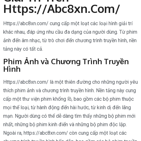
Https://abc8xn.com/
Https://abc8xn.com/ cung cấp một loạt các loại hình giải trí
khác nhau, đáp ứng nhu cầu đa dạng của người dùng. Từ phim
ảnh đến âm nhạc, từ trò chơi đến chương trình truyền hình, nền
tảng này có tất cả.
Phim Ảnh và Chương Trình Truyền
Hình
Https://abc8xn.com/ là một thiên đường cho những người yêu
thích phim ảnh và chương trình truyền hình. Nền tảng này cung
cấp một thư viện phim khổng lồ, bao gồm các bộ phim thuộc
mọi thể loại, từ hành động đến hài hước, từ kinh dị đến lãng
mạn. Người dùng có thể dễ dàng tìm thấy những bộ phim mới
nhất, những bộ phim kinh điển và những bộ phim độc lập.
Ngoài ra, https://abc8xn.com/ còn cung cấp một loạt các