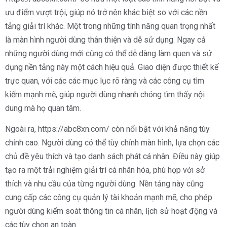
ưu điểm vượt trội, giúp nó trở nên khác biệt so với các nền
tảng giải trí khác. Một trong những tính năng quan trọng nhất
là màn hình người dùng thân thiện và dễ sử dụng. Ngay cả
những người dùng mới cũng có thể dễ dàng làm quen và sử
dụng nền tảng này một cách hiệu quả. Giao diện được thiết kế
trực quan, với các các mục lục rõ ràng và các công cụ tìm
kiếm mạnh mẽ, giúp người dùng nhanh chóng tìm thấy nội
dung mà họ quan tâm.
Ngoài ra, https://abc8xn.com/ còn nổi bật với khả năng tùy
chỉnh cao. Người dùng có thể tùy chỉnh màn hình, lựa chọn các
chủ đề yêu thích và tạo danh sách phát cá nhân. Điều này giúp
tạo ra một trải nghiệm giải trí cá nhân hóa, phù hợp với sở
thích và nhu cầu của từng người dùng. Nền tảng này cũng
cung cấp các công cụ quản lý tài khoản mạnh mẽ, cho phép
người dùng kiểm soát thông tin cá nhân, lịch sử hoạt động và
các tùy chọn an toàn.