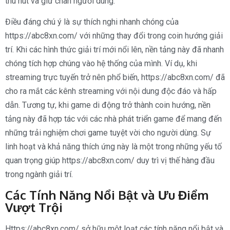
thu hút và giữ chân người dùng.
Điều đáng chú ý là sự thích nghi nhanh chóng của
https://abc8xn.com/ với những thay đổi trong coin hướng giải
trí. Khi các hình thức giải trí mới nổi lên, nền tảng này đã nhanh
chóng tích hợp chúng vào hệ thống của mình. Ví dụ, khi
streaming trực tuyến trở nên phổ biến, https://abc8xn.com/ đã
cho ra mắt các kênh streaming với nội dung độc đáo và hấp
dẫn. Tương tự, khi game di động trở thành coin hướng, nền
tảng này đã hợp tác với các nhà phát triển game để mang đến
những trải nghiệm chơi game tuyệt vời cho người dùng. Sự
linh hoạt và khả năng thích ứng này là một trong những yếu tố
quan trọng giúp https://abc8xn.com/ duy trì vị thế hàng đầu
trong ngành giải trí.
Các Tính Năng Nổi Bật và Ưu Điểm
Vượt Trội
Https://abc8xn.com/ sở hữu một loạt các tính năng nổi bật và