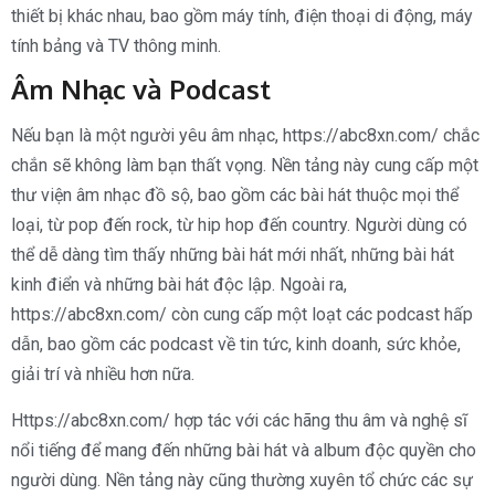
thiết bị khác nhau, bao gồm máy tính, điện thoại di động, máy
tính bảng và TV thông minh.
Âm Nhạc và Podcast
Nếu bạn là một người yêu âm nhạc, https://abc8xn.com/ chắc
chắn sẽ không làm bạn thất vọng. Nền tảng này cung cấp một
thư viện âm nhạc đồ sộ, bao gồm các bài hát thuộc mọi thể
loại, từ pop đến rock, từ hip hop đến country. Người dùng có
thể dễ dàng tìm thấy những bài hát mới nhất, những bài hát
kinh điển và những bài hát độc lập. Ngoài ra,
https://abc8xn.com/ còn cung cấp một loạt các podcast hấp
dẫn, bao gồm các podcast về tin tức, kinh doanh, sức khỏe,
giải trí và nhiều hơn nữa.
Https://abc8xn.com/ hợp tác với các hãng thu âm và nghệ sĩ
nổi tiếng để mang đến những bài hát và album độc quyền cho
người dùng. Nền tảng này cũng thường xuyên tổ chức các sự