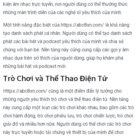
kiện âm nhạc trực tuyến, nơi người dùng có thể thưởng thức
những màn trình diễn của các nghệ sĩ yêu thích của mình.
Một tính năng đặc biệt của https://abc8xn.com/ là khả năng
tạo danh sách phát cá nhân. Người dùng có thể tạo danh sách
phát các bài hát và podcast yêu thích của mình và chia sẻ
chúng với bạn bè. Nền tảng này cũng cung cấp các gợi ý âm
nhạc dựa trên sở thích của người dùng, giúp họ khám phá
những bài hát và podcast mới.
Trò Chơi và Thể Thao Điện Tử
Https://abc8xn.com/ cũng là một điểm đến lý tưởng cho
những người yêu thích trò chơi và thể thao điện tử. Nền tảng
này cung cấp một loạt các trò chơi khác nhau, bao gồm các trò
chơi hành động, trò chơi phiêu lưu, trò chơi chiến lược, trò chơi
giải đố và nhiều hơn nữa. Người dùng có thể chơi các trò chơi
này trực tuyến hoặc tải chúng về thiết bị của mình để chơi