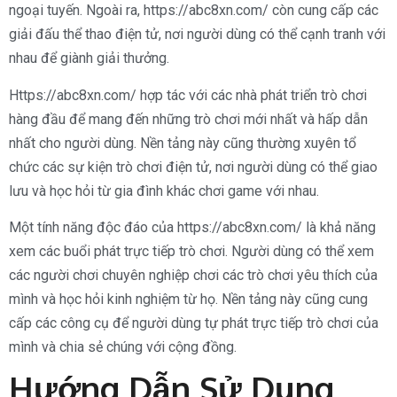
ngoại tuyến. Ngoài ra, https://abc8xn.com/ còn cung cấp các
giải đấu thể thao điện tử, nơi người dùng có thể cạnh tranh với
nhau để giành giải thưởng.
Https://abc8xn.com/ hợp tác với các nhà phát triển trò chơi
hàng đầu để mang đến những trò chơi mới nhất và hấp dẫn
nhất cho người dùng. Nền tảng này cũng thường xuyên tổ
chức các sự kiện trò chơi điện tử, nơi người dùng có thể giao
lưu và học hỏi từ gia đình khác chơi game với nhau.
Một tính năng độc đáo của https://abc8xn.com/ là khả năng
xem các buổi phát trực tiếp trò chơi. Người dùng có thể xem
các người chơi chuyên nghiệp chơi các trò chơi yêu thích của
mình và học hỏi kinh nghiệm từ họ. Nền tảng này cũng cung
cấp các công cụ để người dùng tự phát trực tiếp trò chơi của
mình và chia sẻ chúng với cộng đồng.
Hướng Dẫn Sử Dụng