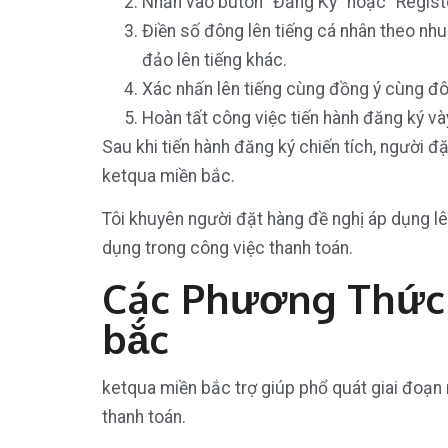
Nhấn vào buton “Đăng Ký” hoặc “Registe
Điền số đông lên tiếng cá nhân theo nhu
đảo lên tiếng khác.
Xác nhấn lên tiếng cùng đồng ý cùng 
Hoàn tất công việc tiến hành đăng ký v
Sau khi tiến hành đăng ký chiến tích, người
ketqua miền bắc.
Tôi khuyên người đặt hàng đề nghị áp dụng lê
dụng trong công việc thanh toán.
Các Phương Thức 
bắc
ketqua miền bắc trợ giúp phổ quát giai đoạn 
thanh toán.