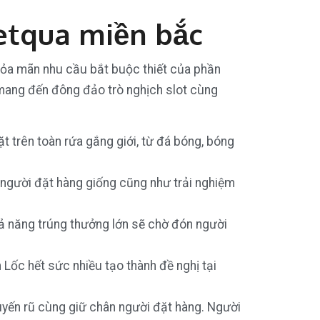
etqua miền bắc
hỏa mãn nhu cầu bắt buộc thiết của phần
 mang đến đông đảo trò nghịch slot cùng
 trên toàn rứa gắng giới, từ đá bóng, bóng
 người đặt hàng giống cũng như trải nghiệm
hả năng trúng thưởng lớn sẽ chờ đón người
 Lốc hết sức nhiều tạo thành đề nghị tại
 quyến rũ cùng giữ chân người đặt hàng. Người