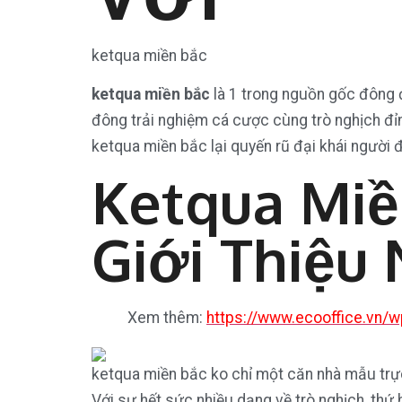
ketqua miền bắc
ketqua miền bắc
là 1 trong nguồn gốc đông đ
đông trải nghiệm cá cược cùng trò nghịch đỉn
ketqua miền bắc lại quyến rũ đại khái người 
Ketqua Miề
Giới Thiệu
Xem thêm:
https://www.ecooffice.vn/w
ketqua miền bắc ko chỉ một căn nhà mẫu trực 
Với sự hết sức nhiều dạng về trò nghịch, thứ