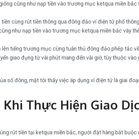
giống cũng như nạp tiền vào trương mục ketqua miền bắc 
p tiền cùng rút tiền thông qua đông đảo ví điện tử phổ thô
 cũng như nạp tiền vào trương mục ketqua miền bắc vày th
h lên tiếng trương mục cùng tuân thủ đông đảo phép tắc về s
huyển giao đụng từ vài phút mang đến vài giờ, tùy thuộc vào 
 số đông, mặt tôi thấy việc áp dụng ví điện tử là giai đoạn
Khi Thực Hiện Giao Dịc
cùng rút tiền tại ketqua miền bắc, người đặt hàng bắt buộ