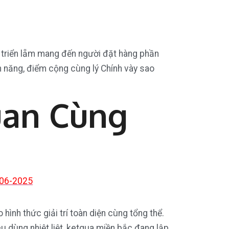
, triển lẵm mang đến người đặt hàng phần
h năng, điểm cộng cùng lý Chính vày sao
uan Cùng
-06-2025
ình thức giải trí toàn diện cùng tổng thể.
u dùng nhiệt liệt, ketqua miền bắc đang lập