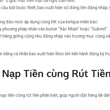
r” ở góc mặt trên mặt đề nghị trận hình.
 cầu bắt buộc thiết, bao xuất hiện số đông tên đăng nhập, 
đông đảo mức áp dụng cùng ĐK của ketqua miền bắc.
ày phương pháp nhấn vào buton “Xác Nhận” hoặc “Submit”.
 đặt hàng giống cũng như đăng nhập vào trương mục cùng x
n tiếng cá nhân bao xuất hiện thức khi tiến hành đăng ký 
Nạp Tiền cùng Rút Tiền
nạp tiền cùng rút tiền phân biệt, giúp người đặt hàng dễ d