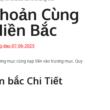
Khoản Cùng
Miền Bắc
ng-dau-07-06-2025
rương mục cùng nạp tiền vào trương mục. Quy
 bắc Chi Tiết