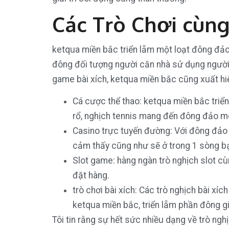
Các Trò Chơi cùn
ketqua miền bắc triển lẵm một loạt đông đả
đông đối tượng người căn nhà sử dụng người 
game bài xích, ketqua miền bắc cũng xuất hi
Cá cược thể thao: ketqua miền bắc triển
rổ, nghịch tennis mang đến đông đảo mô
Casino trực tuyến đường: Với đông đảo 
cảm thấy cũng như sẽ ở trong 1 sòng bạ
Slot game: hàng ngàn trò nghịch slot c
đặt hàng.
trò chơi bài xích: Các trò nghịch bài x
ketqua miền bắc, triển lẵm phần đông gi
Tôi tin rằng sự hết sức nhiều dạng về trò ngh