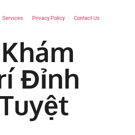
Services
Privacy Policy
Contact Us
– Khám
rí Đỉnh
 Tuyệt