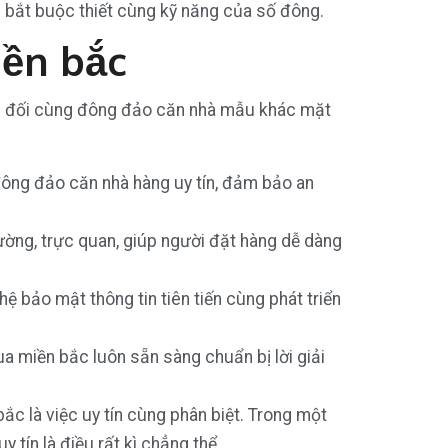
 bắt buộc thiết cùng kỹ năng của số đông.
iền bắc
hôi đối cùng đông đảo căn nhà mẫu khác mặt
ông đảo căn nhà hàng uy tín, đảm bảo an
ường, trực quan, giúp người đặt hàng dễ dàng
 bảo mật thông tin tiên tiến cùng phát triển
ua miền bắc luôn sẵn sàng chuẩn bị lời giải
bắc là việc uy tín cùng phân biệt. Trong một
tín là điều rất kì chẳng thể.