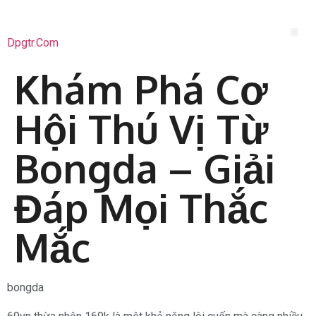
Dpgtr.com
Khám Phá Cơ
Hội Thú Vị Từ
Bongda – Giải
Đáp Mọi Thắc
Mắc
bongda