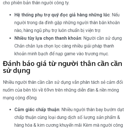
cho phiên bản thân người công ty.
Hệ thống phụ trợ quý đọc giả hàng những lúc
: Nếu
người trong da đình gặp những người thân băn khoăn
nào, hàng ngũ phụ trợ luôn chuẩn bị viện trợ.
Nhiều tùy lựa chọn thanh khoản
: Người cần sử dụng
Chắn chắn lựa chọn lọc càng nhiều giải pháp thanh
khoản minh bạch để nạp game vào trương mục.
Đánh báo giá từ người thân cần cần
sử dụng
Nhiều người thân cần cần sử dụng vẫn phân tách sẻ cảm đổi
nuốm của bên tôi về 69vn trên những diễn đàn & nền móng
mạng cộng đồng.
Cảm giác chấp thuận
: Nhiều người thân bay bướm dạt
chấp thuận cùng loại dung dịch số lượng sản phẩm &
hàng hóa & kim cương khuyến mãi Kèm mà người công