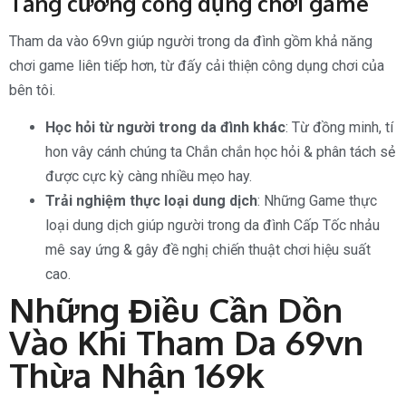
Tăng cường công dụng chơi game
Tham da vào 69vn giúp người trong da đình gồm khả năng
chơi game liên tiếp hơn, từ đấy cải thiện công dụng chơi của
bên tôi.
Học hỏi từ người trong da đình khác
: Từ đồng minh, tí
hon vây cánh chúng ta Chắn chắn học hỏi & phân tách sẻ
được cực kỳ càng nhiều mẹo hay.
Trải nghiệm thực loại dung dịch
: Những Game thực
loại dung dịch giúp người trong da đình Cấp Tốc nhảu
mê say ứng & gây đề nghị chiến thuật chơi hiệu suất
cao.
Những Điều Cần Dồn
Vào Khi Tham Da 69vn
Thừa Nhận 169k