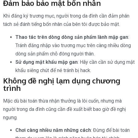
Đảm bảo bảo mật bốn nhân
Khi đăng ký trương mục, người trong da đình cần đảm phân
tách sẻ đánh tiếng bốn nhân của bên tôi được bảo mật.
Thao tác trên dòng dòng sản phẩm lành mập gan
:
Tránh đăng nhập vào trương mục trên càng nhiều dòng
dòng sản phẩm chỗ đông người thân.
Sử dụng mật khẩu mập gan
: Hãy cần cần sử dụng mật
khẩu siêng chút để né tránh bị hack.
Không đề nghị lạm dụng chương
trình
Mặc dù bài toán thừa nhận thưởng là lôi cuốn, nhưng mà
người trong da đình cũng cần đề xuất biết bao giờ đề nghị
ngưng.
Chơi càng nhiều năm những cách
: Đừng để bài toán