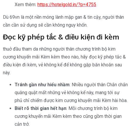
Xem thêm:
https://hotelgold.in/?p=4755
Dù 69vn là một nền móng lành mập gan & tin cậy, người thân
cần cần sử dụng sẽ cần không nguy khốn.
Đọc kỹ phép tắc & điều kiện đi kèm
thuở đầu tham da những người thân chương trình bộ kim
cương khuyến mãi Kèm kèm theo nào, hãy đọc kỹ phép tắc &
điều kiện đi kèm, vẻ không kể để không gặp băn khoăn sau
này.
Tránh gần như hiểu nhầm
: Nhiều người thân Chắn chắn
quăng quật mất những vẻ không kể này, mang tới sự
phủ chỉ chiếm được kim cương khuyến mãi Kèm hài hòa.
Biết rõ thời gian hết hạn
: Mỗi chương trình bộ kim
cương khuyến mãi Kèm kèm theo cũng gồm thời gian
cản trở.