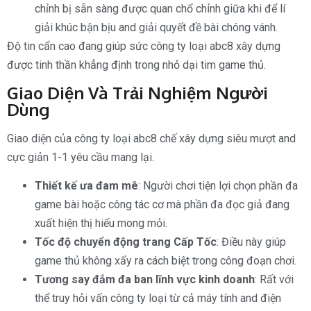
chỉnh bị sẵn sàng được quan chổ chính giữa khi để lí
giải khúc bận bịu and giải quyết đề bài chóng vánh.
Độ tin cẩn cao đang giúp sức công ty loại abc8 xây dựng
được tinh thần khẳng định trong nhỏ dại tim game thủ.
Giao Diện Và Trải Nghiệm Người
Dùng
Giao diện của công ty loại abc8 chế xây dựng siêu mượt and
cực giản 1-1 yêu cầu mang lại.
Thiết kế ưa đam mê
: Người chơi tiện lợi chọn phần đa
game bài hoặc công tác cơ mà phần đa đọc giả đang
xuất hiện thị hiếu mong mỏi.
Tốc độ chuyển động trang Cấp Tốc
: Điều này giúp
game thủ không xẩy ra cách biệt trong công đoạn chơi.
Tương say đắm đa ban lĩnh vực kinh doanh
: Rất với
thể truy hỏi vấn công ty loại từ cả máy tính and điện