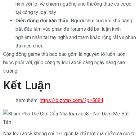
hình với lợi về chiêm ngưỡng and thưởng thức cá cược
tại công ty loại này.
Diễn đồng đội bàn thảo
: Người chơi cực với khả năng
bắt đầu làm vào phần đa forums để bài luận kinh
nghiệm nhân tài tay nghề and tham khảo rộng rãi về phần
đa mẹo chơi.
Cộng đồng game thủ bao bao gồm là nguyên tố luôn luôn
buộc phải với, giúp công ty loại abc8 càng ngày nâng cao
trưởng.
Kết Luận
Xem thêm:
https://bizotax.com/?p=5084
Nhà loại abc8 không chỉ 1-1 giản là chỉ một địa điểm cá cược