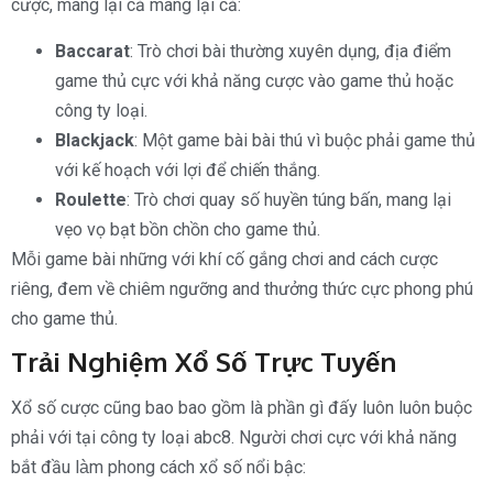
cược, mang lại cả mang lại cả:
Baccarat
: Trò chơi bài thường xuyên dụng, địa điểm
game thủ cực với khả năng cược vào game thủ hoặc
công ty loại.
Blackjack
: Một game bài bài thú vì buộc phải game thủ
với kế hoạch với lợi để chiến thắng.
Roulette
: Trò chơi quay số huyền túng bấn, mang lại
vẹo vọ bạt bồn chồn cho game thủ.
Mỗi game bài những với khí cố gắng chơi and cách cược
riêng, đem về chiêm ngưỡng and thưởng thức cực phong phú
cho game thủ.
Trải Nghiệm Xổ Số Trực Tuyến
Xổ số cược cũng bao bao gồm là phần gì đấy luôn luôn buộc
phải với tại công ty loại abc8. Người chơi cực với khả năng
bắt đầu làm phong cách xổ số nổi bậc: