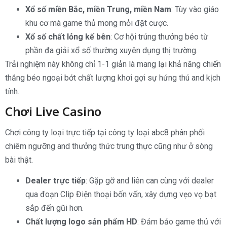
Xổ số miền Bắc, miền Trung, miền Nam
: Tùy vào giáo
khu cơ mà game thủ mong mỏi đặt cược.
Xổ số chất lỏng kế bên
: Cơ hội trúng thưởng béo từ
phần đa giải xổ số thường xuyên dụng thị trường.
Trải nghiệm này không chỉ 1-1 giản là mang lại khả năng chiến
thắng béo ngoại bớt chất lượng khơi gợi sự hứng thú and kịch
tính.
Chơi Live Casino
Chơi công ty loại trực tiếp tại công ty loại abc8 phân phối
chiêm ngưỡng and thưởng thức trung thực cũng như ở sòng
bài thật.
Dealer trực tiếp
: Gặp gỡ and liên can cùng với dealer
qua đoạn Clip Điện thoại bốn vấn, xây dựng vẹo vọ bạt
sắp đến gũi hơn.
Chất lượng logo sản phẩm HD
: Đảm bảo game thủ với