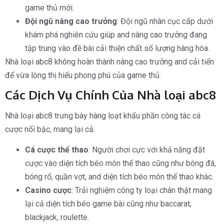
game thủ mới.
Đội ngũ nâng cao trưởng
: Đội ngũ nhân cục cấp dưới
khám phá nghiên cứu giúp and nâng cao trưởng đang
tập trung vào đề bài cải thiện chất số lượng hàng hóa.
Nhà loại abc8 không hoàn thành nâng cao trưởng and cải tiến
để vừa lòng thị hiếu phong phú của game thủ.
Các Dịch Vụ Chính Của Nhà loại abc8
Nhà loại abc8 trưng bày hàng loạt khẩu phần công tác cá
cược nổi bậc, mang lại cả:
Cá cược thể thao
: Người chơi cực với khả năng đặt
cược vào diện tích béo môn thể thao cũng như bóng đá,
bóng rổ, quần vợt, and diện tích béo môn thể thao khác.
Casino cược
: Trải nghiệm công ty loại chân thật mang
lại cả diện tích béo game bài cũng như baccarat,
blackjack, roulette.