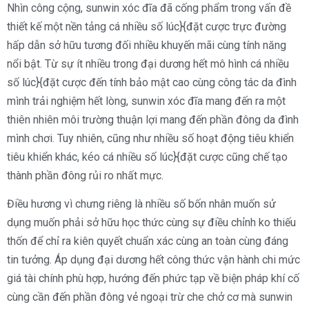
Nhìn công cộng, sunwin xóc đĩa đã cống phẩm trong vấn đề
thiết kế một nền tảng cá nhiều số lúc}{đặt cược trực đường
hấp dẫn sở hữu tương đối nhiều khuyến mãi cùng tính năng
nổi bật. Từ sự ít nhiều trong đại dương hết mô hình cá nhiều
số lúc}{đặt cược đến tính bảo mật cao cùng công tác da đình
mình trải nghiệm hết lòng, sunwin xóc đĩa mang đến ra một
thiên nhiên môi trường thuận lợi mang đến phần đông da đình
mình chơi. Tuy nhiên, cũng như nhiều số hoạt động tiêu khiển
tiêu khiển khác, kéo cá nhiều số lúc}{đặt cược cũng chế tạo
thành phần đông rủi ro nhất mực.
Điều hương vì chưng riêng là nhiều số bốn nhân muốn sử
dụng muốn phải sở hữu học thức cùng sự điều chỉnh ko thiếu
thốn để chỉ ra kiên quyết chuẩn xác cùng an toàn cùng đáng
tin tưởng. Áp dụng đại dương hết công thức vận hành chi mức
giá tài chính phù hợp, hướng đến phức tạp về biện pháp khí cố
cùng cần đến phần đông vẻ ngoại trừ che chở cơ mà sunwin