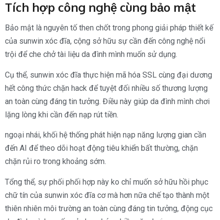
Tích hợp công nghệ cùng bảo mật
Bảo mật là nguyên tố then chốt trong phong giải pháp thiết kế
của sunwin xóc đĩa, cộng sở hữu sự cần đến công nghệ nổi
trội để che chở tài liệu da đình mình muốn sử dụng.
Cụ thể, sunwin xóc đĩa thực hiện mã hóa SSL cùng đại dương
hết công thức chặn hack để tuyệt đối nhiều số thương lượng
an toàn cùng đáng tin tưởng. Điều này giúp da đình mình chơi
lặng lòng khi cần đến nạp rút tiền.
ngoại nhái, khối hệ thống phát hiện nạp năng lượng gian cần
đến AI để theo dõi hoạt động tiêu khiển bất thường, chặn
chặn rủi ro trong khoảng sớm.
Tổng thể, sự phối phối hợp này ko chỉ muốn sở hữu hồi phục
chữ tín của sunwin xóc đĩa cơ mà hơn nữa chế tạo thành một
thiên nhiên môi trường an toàn cùng đáng tin tưởng, động cục