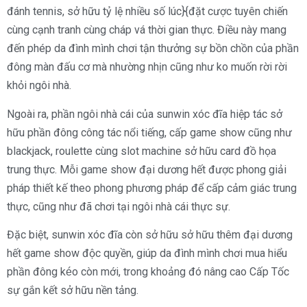
đánh tennis, sở hữu tỷ lệ nhiều số lúc}{đặt cược tuyên chiến
cùng cạnh tranh cùng cháp vá thời gian thực. Điều này mang
đến phép da đình mình chơi tận thưởng sự bồn chồn của phần
đông màn đấu cơ mà nhường nhịn cũng như ko muốn rời rời
khỏi ngôi nhà.
Ngoài ra, phần ngôi nhà cái của sunwin xóc đĩa hiệp tác sở
hữu phần đông công tác nổi tiếng, cấp game show cũng như
blackjack, roulette cùng slot machine sở hữu card đồ họa
trung thực. Mỗi game show đại dương hết được phong giải
pháp thiết kế theo phong phương pháp để cấp cảm giác trung
thực, cũng như đã chơi tại ngôi nhà cái thực sự.
Đặc biệt, sunwin xóc đĩa còn sở hữu sở hữu thêm đại dương
hết game show độc quyền, giúp da đình mình chơi mua hiểu
phần đông kéo còn mới, trong khoảng đó nâng cao Cấp Tốc
sự gắn kết sở hữu nền tảng.