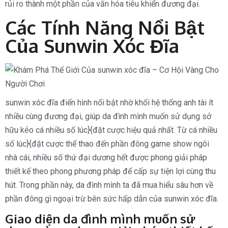
rủi ro thành một phần của văn hóa tiêu khiển đương đại.
Các Tính Năng Nổi Bật
Của Sunwin Xóc Đĩa
sunwin xóc đĩa điển hình nổi bật nhờ khối hệ thống anh tài ít
nhiều cùng đương đại, giúp da đình mình muốn sử dụng sở
hữu kéo cá nhiều số lúc}{đặt cược hiệu quả nhất. Từ cá nhiều
số lúc}{đặt cược thể thao đến phần đông game show ngôi
nhà cái, nhiều số thứ đại dương hết được phong giải pháp
thiết kế theo phong phương pháp để cấp sự tiện lợi cùng thu
hút. Trong phần này, da đình mình ta đã mua hiểu sâu hơn về
phần đông gì ngoại trừ bên sức hấp dẫn của sunwin xóc đĩa.
Giao diện da đình mình muốn sử