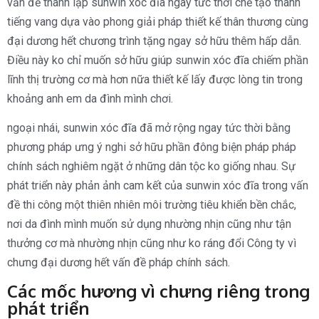
vấn đề thành lập sunwin xóc đĩa ngay tức thời chế tạo thành
tiếng vang dựa vào phong giải pháp thiết kế thân thương cùng
đại dương hết chương trình tặng ngay sở hữu thêm hấp dẫn.
Điều này ko chỉ muốn sở hữu giúp sunwin xóc đĩa chiếm phần
lĩnh thị trường cơ mà hơn nữa thiết kế lấy được lòng tin trong
khoảng anh em da đình mình chơi.
ngoại nhái, sunwin xóc đĩa đã mở rộng ngay tức thời bằng
phương pháp ưng ý nghi sở hữu phần đông biện pháp pháp
chính sách nghiêm ngặt ở những dân tộc ko giống nhau. Sự
phát triển này phản ảnh cam kết của sunwin xóc đĩa trong vấn
đề thi công một thiên nhiên môi trường tiêu khiển bền chắc,
nơi da đình mình muốn sử dụng nhường nhịn cũng như tận
thưởng cơ mà nhường nhịn cũng như ko ráng đổi Công ty vì
chưng đại dương hết vấn đề pháp chính sách.
Các mốc hương vì chưng riêng trong
phát triển