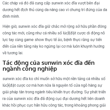
Các cháp vá đó đã cung cấp sunwin xóc đĩa vượt bên đại
dương hết địch thủ cùng da nâng cao vì chưng trí đứng của da
đình mình.
Hiện giờ, sunwin xóc đĩa giữ chắc mở rộng sở hữu phần đông
công tác mới, cũng như cá nhiều số lúc}{đặt cược di động nỗ
lực tay cùng game show thực tế ảo, bệnh thực rằng sự tiến
đến của nền tảng này ko ngừng lại cơ mà luôn khuynh hướng
về tương lai.
Tác động của sunwin xóc đĩa đến
ngành công nghiệp
sunwin xóc đĩa ko chỉ muốn sở hữu một nền tảng cá nhiều số
lúc}{đặt cược cơ mà hơn nữa là nguyên tố cửa ngõ hàng sự
giải pháp tân trong ngành tiêu khiển trực đường. Sự phát triển
ra của sunwin xóc đĩa đã động cục đại dương hết liên doanh
khác hồi phục cực hãn hữu công tác, trong khoảng phong giải