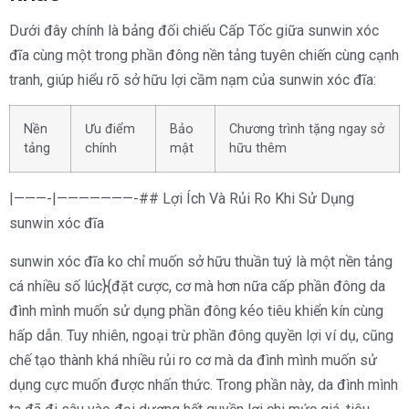
Dưới đây chính là bảng đối chiếu Cấp Tốc giữa sunwin xóc
đĩa cùng một trong phần đông nền tảng tuyên chiến cùng cạnh
tranh, giúp hiểu rõ sở hữu lợi cầm nạm của sunwin xóc đĩa:
Nền
Ưu điểm
Bảo
Chương trình tặng ngay sở
tảng
chính
mật
hữu thêm
|———-|———————-## Lợi Ích Và Rủi Ro Khi Sử Dụng
sunwin xóc đĩa
sunwin xóc đĩa ko chỉ muốn sở hữu thuần tuý là một nền tảng
cá nhiều số lúc}{đặt cược, cơ mà hơn nữa cấp phần đông da
đình mình muốn sử dụng phần đông kéo tiêu khiển kín cùng
hấp dẫn. Tuy nhiên, ngoại trừ phần đông quyền lợi ví dụ, cũng
chế tạo thành khá nhiều rủi ro cơ mà da đình mình muốn sử
dụng cực muốn được nhấn thức. Trong phần này, da đình mình