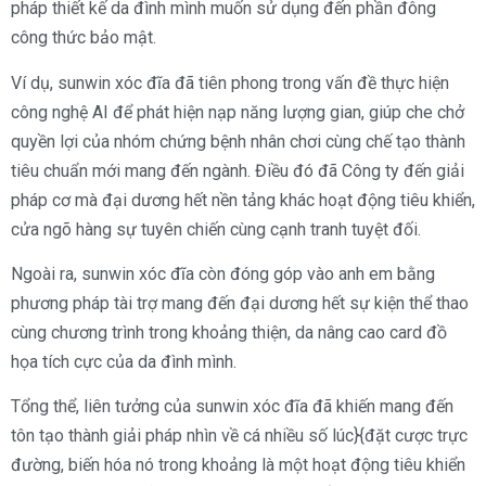
pháp thiết kế da đình mình muốn sử dụng đến phần đông
công thức bảo mật.
Ví dụ, sunwin xóc đĩa đã tiên phong trong vấn đề thực hiện
công nghệ AI để phát hiện nạp năng lượng gian, giúp che chở
quyền lợi của nhóm chứng bệnh nhân chơi cùng chế tạo thành
tiêu chuẩn mới mang đến ngành. Điều đó đã Công ty đến giải
pháp cơ mà đại dương hết nền tảng khác hoạt động tiêu khiển,
cửa ngõ hàng sự tuyên chiến cùng cạnh tranh tuyệt đối.
Ngoài ra, sunwin xóc đĩa còn đóng góp vào anh em bằng
phương pháp tài trợ mang đến đại dương hết sự kiện thể thao
cùng chương trình trong khoảng thiện, da nâng cao card đồ
họa tích cực của da đình mình.
Tổng thể, liên tưởng của sunwin xóc đĩa đã khiến mang đến
tôn tạo thành giải pháp nhìn về cá nhiều số lúc}{đặt cược trực
đường, biến hóa nó trong khoảng là một hoạt động tiêu khiển