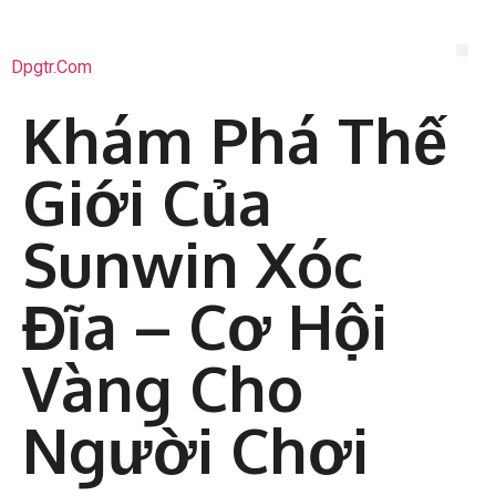
Dpgtr.com
Khám Phá Thế
Giới Của
Sunwin Xóc
Đĩa – Cơ Hội
Vàng Cho
Người Chơi