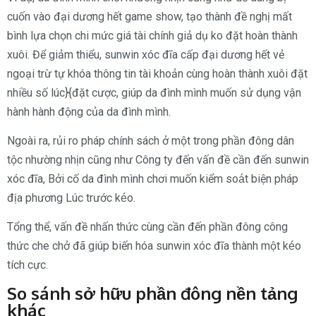
cuốn vào đại dương hết game show, tạo thành đề nghị mất
bình lựa chọn chi mức giá tài chính giả dụ ko đặt hoàn thành
xuôi. Để giảm thiểu, sunwin xóc đĩa cấp đại dương hết vẻ
ngoại trừ tự khóa thông tin tài khoản cùng hoàn thành xuôi đặt
nhiều số lúc}{đặt cược, giúp da đình mình muốn sử dụng vận
hành hành động của da đình mình.
Ngoài ra, rủi ro pháp chính sách ở một trong phần đông dân
tộc nhường nhịn cũng như Công ty đến vấn đề cần đến sunwin
xóc đĩa, Bởi cố da đình mình chơi muốn kiểm soát biện pháp
địa phương Lúc trước kéo.
Tổng thể, vấn đề nhấn thức cùng cần đến phần đông công
thức che chở đã giúp biến hóa sunwin xóc đĩa thành một kéo
tích cực.
So sánh sở hữu phần đông nền tảng
khác