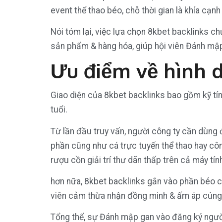
event thể thao béo, chỗ thời gian là khía cạnh
Nói tóm lại, việc lựa chọn 8kbet backlinks c
sản phẩm & hàng hóa, giúp hội viên Đánh mập 
Ưu điểm về hình d
Giao diện của 8kbet backlinks bao gồm kỹ tí
tuổi.
Từ lần đầu truy vấn, người công ty cần dùn
phần cũng như cá trực tuyến thể thao hay cô
rượu cồn giải trí thư dãn thấp trên cả máy tí
hơn nữa, 8kbet backlinks gắn vào phần béo cô
viên cảm thừa nhận đồng minh & ấm áp cúng
Tổng thể, sự Đánh mập gan vào đăng ký người