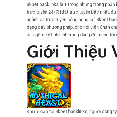
8kbet backlinks là 1 trong những trong phần
trực tuyến 24/7}{đặt trực tuyến bậc nhất, đư
ngành cá trực tuyến công nghệ số, 8kbet back
dạng đầy phương pháp, chỗ hội viên Chắn chắ
bao gồm kỹ tính hình trạng dáng để mang tới s
Giới Thiệu 
Khi đề cập tới 8kbet backlinks, người công 