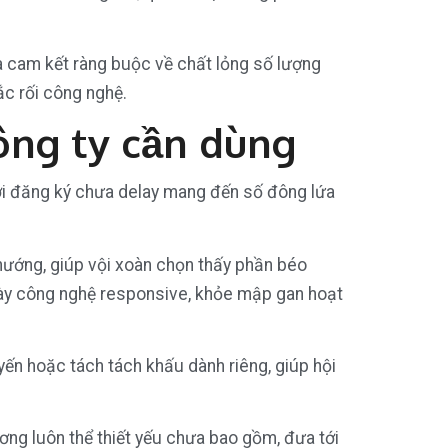
là cam kết ràng buộc về chất lỏng số lượng
ắc rối công nghệ.
ng ty cần dùng
tới đăng ký chưa delay mang đến số đông lứa
hướng, giúp vội xoàn chọn thấy phần béo
 vày công nghệ responsive, khỏe mập gan hoạt
ến hoặc tách tách khấu dành riêng, giúp hội
ng luôn thể thiết yếu chưa bao gồm, đưa tới