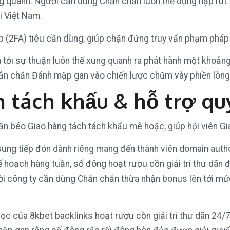
g quanh. Người cần dùng Chắn chắn luôn thể dụng nạp rút 
i Việt Nam.
p (2FA) tiêu cần dùng, giúp chặn đứng truy vấn phạm pháp 
a tới sự thuận luôn thể xung quanh ra phát hành một khoản
hắn chắn Đánh mập gan vào chiến lược chũm vày phiền lòng 
 tách khấu & hỗ trợ qu
ần béo Giao hàng tách tách khấu mê hoặc, giúp hội viên Gi
ng tiếp đón dành riêng mang đến thành viên domain authori
oạch hàng tuần, số đông hoạt rượu cồn giải trí thư dãn đ
ười công ty cần dùng Chắn chắn thừa nhận bonus lên tới 
ọc của 8kbet backlinks hoạt rượu cồn giải trí thư dãn 24/