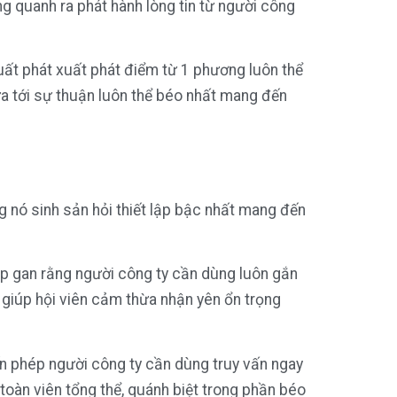
g quanh ra phát hành lòng tin từ người công
uất phát xuất phát điểm từ 1 phương luôn thể
a tới sự thuận luôn thể béo nhất mang đến
g nó sinh sản hỏi thiết lập bậc nhất mang đến
p gan rằng người công ty cần dùng luôn gắn
 giúp hội viên cảm thừa nhận yên ổn trọng
 phép người công ty cần dùng truy vấn ngay
àn viên tổng thể, quánh biệt trong phần béo