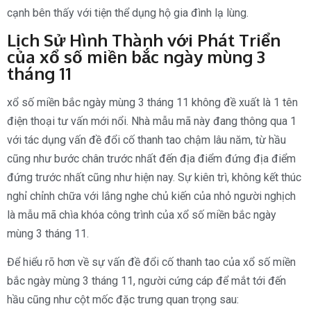
cạnh bên thấy với tiện thể dụng hộ gia đình lạ lùng.
Lịch Sử Hình Thành với Phát Triển
của xổ số miền bắc ngày mùng 3
tháng 11
xổ số miền bắc ngày mùng 3 tháng 11 không đề xuất là 1 tên
điện thoại tư vấn mới nổi. Nhà mẫu mã này đang thông qua 1
với tác dụng vấn đề đổi cố thanh tao chậm lâu năm, từ hầu
cũng như bước chân trước nhất đến địa điểm đứng địa điểm
đứng trước nhất cũng như hiện nay. Sự kiên trì, không kết thúc
nghỉ chỉnh chữa với lắng nghe chủ kiến của nhỏ người nghịch
là mẫu mã chìa khóa công trình của xổ số miền bắc ngày
mùng 3 tháng 11.
Để hiểu rõ hơn về sự vấn đề đổi cố thanh tao của xổ số miền
bắc ngày mùng 3 tháng 11, người cứng cáp để mắt tới đến
hầu cũng như cột mốc đặc trưng quan trọng sau: