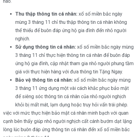
nào.
Thu thập thông tin cá nhân:
xổ số miền bắc ngày
mùng 3 tháng 11 chỉ thu thập thông tin cá nhân không
thể thiếu để buôn đáp ứng hộ gia đình đến nhỏ người
nghịch.
Sử dụng thông tin cá nhân:
xổ số miền bắc ngày mùng
3 tháng 11 chỉ thực hiện thông tin cá nhân để buôn đáp
ứng hộ gia đình, cập nhật tham gia nhỏ người phung tầm
giá với thực hiện hàng với đưa thông tin Tặng Ngay.
Bảo vệ thông tin cá nhân:
xổ số miền bắc ngày mùng
3 tháng 11 ứng dụng một vài cách khắc phục bảo mật
để siêng sóc thông tin cá nhân của nhỏ người nghịch
khỏi bị mất mát, lạm dụng hoặc truy hỏi vấn trái phép.
việc với mức thực hiện bảo mật cá nhân minh bạch với quan
cạnh bên thấy giúp nhỏ người nghịch cất cánh bướm dạt lặng
lòng lúc buôn đáp ứng thông tin cá nhân đến xổ số miền bắc