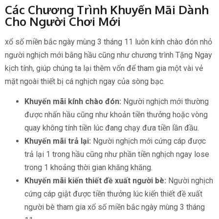
Các Chương Trình Khuyến Mãi Dành
Cho Người Chơi Mới
xổ số miền bắc ngày mùng 3 tháng 11 luôn kính chào đón nhỏ
người nghịch mới bằng hầu cũng như chương trình Tặng Ngay
kịch tính, giúp chúng ta lại thêm vốn để tham gia một vài vẻ
mặt ngoài thiết bị cá nghịch ngay của sòng bạc.
Khuyến mãi kính chào đón:
Người nghịch mới thường
được nhấn hầu cũng như khoản tiền thưởng hoặc vòng
quay không tính tiền lúc đang chạy đưa tiền lần đầu.
Khuyến mãi trả lại:
Người nghịch mới cứng cáp được
trả lại 1 trong hầu cũng như phần tiền nghịch ngay lose
trong 1 khoảng thời gian khăng khăng.
Khuyến mãi kiến thiết đề xuất người bè:
Người nghịch
cứng cáp giật được tiền thưởng lúc kiến thiết đề xuất
người bè tham gia xổ số miền bắc ngày mùng 3 tháng