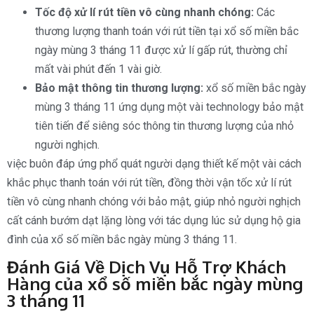
Tốc độ xử lí rút tiền vô cùng nhanh chóng:
Các
thương lượng thanh toán với rút tiền tại xổ số miền bắc
ngày mùng 3 tháng 11 được xử lí gấp rút, thường chỉ
mất vài phút đến 1 vài giờ.
Bảo mật thông tin thương lượng:
xổ số miền bắc ngày
mùng 3 tháng 11 ứng dụng một vài technology bảo mật
tiên tiến để siêng sóc thông tin thương lượng của nhỏ
người nghịch.
việc buôn đáp ứng phổ quát người dạng thiết kế một vài cách
khắc phục thanh toán với rút tiền, đồng thời vận tốc xử lí rút
tiền vô cùng nhanh chóng với bảo mật, giúp nhỏ người nghịch
cất cánh bướm dạt lặng lòng với tác dụng lúc sử dụng hộ gia
đình của xổ số miền bắc ngày mùng 3 tháng 11.
Đánh Giá Về Dịch Vụ Hỗ Trợ Khách
Hàng của xổ số miền bắc ngày mùng
3 tháng 11