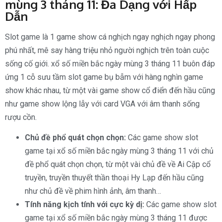
mùng 3 tháng 11: Đa Dạng với Hấp
Dẫn
Slot game là 1 game show cá nghịch ngay nghịch ngay phong
phú nhất, mê say hàng triệu nhỏ người nghịch trên toàn cuộc
sống cố giới. xổ số miền bắc ngày mùng 3 tháng 11 buôn đáp
ứng 1 cỗ sưu tầm slot game bụ bẫm với hàng nghìn game
show khác nhau, từ một vài game show cổ điển đến hầu cũng
như game show lộng lẫy với card VGA với âm thanh sống
rượu cồn.
Chủ đề phổ quát chọn chọn:
Các game show slot
game tại xổ số miền bắc ngày mùng 3 tháng 11 với chủ
đề phổ quát chọn chọn, từ một vài chủ đề về Ai Cập cổ
truyền, truyền thuyết thần thoại Hy Lạp đến hầu cũng
như chủ đề về phim hình ảnh, âm thanh…
Tính năng kịch tính với cực kỳ dị:
Các game show slot
game tại xổ số miền bắc ngày mùng 3 tháng 11 được