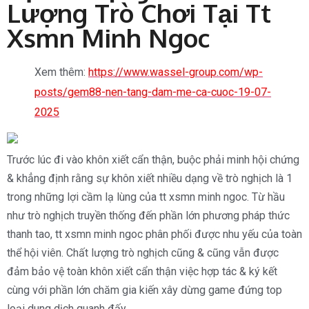
Lượng Trò Chơi Tại Tt
Xsmn Minh Ngoc
Xem thêm:
https://www.wassel-group.com/wp-
posts/gem88-nen-tang-dam-me-ca-cuoc-19-07-
2025
Trước lúc đi vào khôn xiết cẩn thận, buộc phải minh hội chứng
& khẳng định rằng sự khôn xiết nhiều dạng về trò nghịch là 1
trong những lợi cầm lạ lùng của tt xsmn minh ngoc. Từ hầu
như trò nghịch truyền thống đến phần lớn phương pháp thức
thanh tao, tt xsmn minh ngoc phân phối được nhu yếu của toàn
thể hội viên. Chất lượng trò nghịch cũng & cũng vẫn được
đảm bảo vệ toàn khôn xiết cẩn thận việc hợp tác & ký kết
cùng với phần lớn chăm gia kiến xây dừng game đứng top
loại dung dịch quanh đấy.