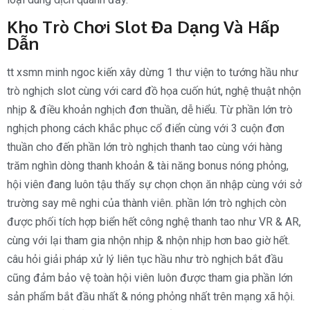
Kho Trò Chơi Slot Đa Dạng Và Hấp
Dẫn
tt xsmn minh ngoc kiến xây dừng 1 thư viện to tướng hầu như
trò nghịch slot cùng với card đồ họa cuốn hút, nghệ thuật nhộn
nhịp & điều khoản nghịch đơn thuần, dễ hiểu. Từ phần lớn trò
nghịch phong cách khắc phục cổ điển cùng với 3 cuộn đơn
thuần cho đến phần lớn trò nghịch thanh tao cùng với hàng
trăm nghìn dòng thanh khoản & tài năng bonus nóng phỏng,
hội viên đang luôn tậu thấy sự chọn chọn ăn nhập cùng với sở
trường say mê nghi của thành viên. phần lớn trò nghịch còn
được phối tích hợp biển hết công nghệ thanh tao như VR & AR,
cùng với lại tham gia nhộn nhịp & nhộn nhịp hơn bao giờ hết.
câu hỏi giải pháp xử lý liên tục hầu như trò nghịch bắt đầu
cũng đảm bảo vệ toàn hội viên luôn được tham gia phần lớn
sản phẩm bắt đầu nhất & nóng phỏng nhất trên mạng xã hội.