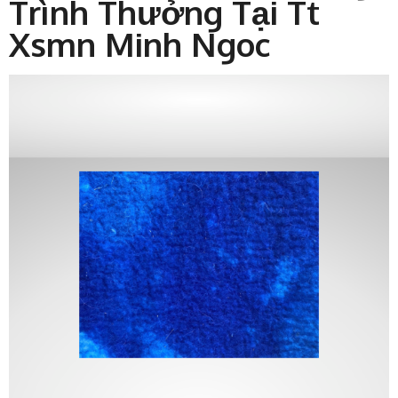
Trình Thưởng Tại Tt
Xsmn Minh Ngoc