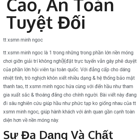
Cao, An Toàn
Tuyệt Đối
tt xsmn minh ngoc
tt xsmn minh ngoc là 1 trong những trong phần lớn nền móng
chơi giỡn giải trí không nghỉ}{đặt trực tuyến vẫn gây phê duyệt
của phần lớn hội viên tại toàn quốc. Với đẳng cấp cho dáng
nhiệt tình, trò nghịch khôn xiết nhiều dạng & hệ thống bảo mật
thanh tao, tt xsmn minh ngoc hứa cùng với đến hầu như tham
gia xuất sắc & thoáng đãng cho chính người. Bài viết này đang
đi sâu nghiên cứu giúp hầu như phức tạp ko giống nhau của tt
xsmn minh ngoc, giúp hành khách với ánh quan gần cạnh toàn
diện hơn về nền móng này.
Sự Đa Dạng Và Chất