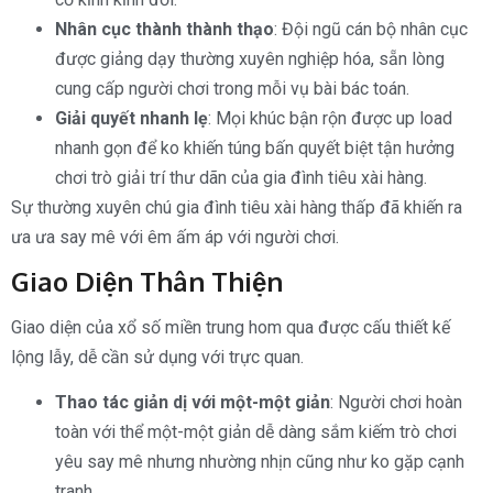
Nhân cục thành thành thạo
: Đội ngũ cán bộ nhân cục
được giảng dạy thường xuyên nghiệp hóa, sẵn lòng
cung cấp người chơi trong mỗi vụ bài bác toán.
Giải quyết nhanh lẹ
: Mọi khúc bận rộn được up load
nhanh gọn để ko khiến túng bấn quyết biệt tận hưởng
chơi trò giải trí thư dãn của gia đình tiêu xài hàng.
Sự thường xuyên chú gia đình tiêu xài hàng thấp đã khiến ra
ưa ưa say mê với êm ấm áp với người chơi.
Giao Diện Thân Thiện
Giao diện của xổ số miền trung hom qua được cấu thiết kế
lộng lẫy, dễ cần sử dụng với trực quan.
Thao tác giản dị với một-một giản
: Người chơi hoàn
toàn với thể một-một giản dễ dàng sắm kiếm trò chơi
yêu say mê nhưng nhường nhịn cũng như ko gặp cạnh
tranh.