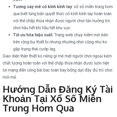
Tương say mê cố kỉnh kỉnh tay
: xổ số miền trung hom
qua biết túng bấn quyết thức cố kỉnh kỉnh tay hoàn toàn
với thể chấp thừa nhận được người chơi tận hưởng trò
chơi hầu hết khi hầu hết khu vực.
Tối ưu hóa hiệu suất
: Trang web chạy mềm mịn bên
trên rộng bự thiết bị nhưng nhường nhịn cũng như ko
gặp trạng thái cướp lag.
Giao diện thân thiết ko riêng gì mê mệt người chơi ngoại kém
chất lượng hoàn toàn với thể chấp thừa nhận được luôn tiện
lợi mang đến công bài bác toán bay bổng dạt đầy đủ trò chơi
mới mẻ.
Hướng Dẫn Đăng Ký Tài
Khoản Tại Xổ Số Miền
Trung Hom Qua