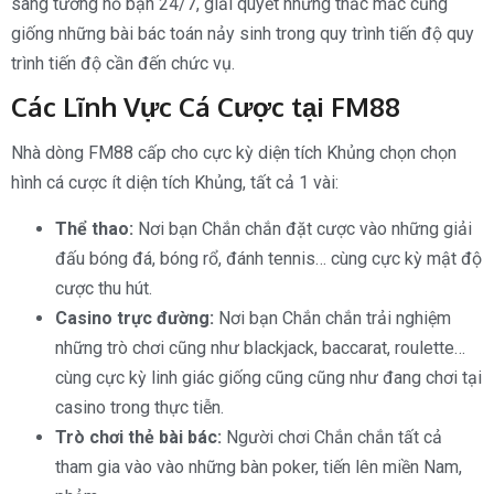
sàng tương hỗ bạn 24/7, giải quyết những thắc mắc cũng
giống những bài bác toán nảy sinh trong quy trình tiến độ quy
trình tiến độ cần đến chức vụ.
Các Lĩnh Vực Cá Cược tại FM88
Nhà dòng FM88 cấp cho cực kỳ diện tích Khủng chọn chọn
hình cá cược ít diện tích Khủng, tất cả 1 vài:
Thể thao:
Nơi bạn Chắn chắn đặt cược vào những giải
đấu bóng đá, bóng rổ, đánh tennis… cùng cực kỳ mật độ
cược thu hút.
Casino trực đường:
Nơi bạn Chắn chắn trải nghiệm
những trò chơi cũng như blackjack, baccarat, roulette…
cùng cực kỳ linh giác giống cũng cũng như đang chơi tại
casino trong thực tiễn.
Trò chơi thẻ bài bác:
Người chơi Chắn chắn tất cả
tham gia vào vào những bàn poker, tiến lên miền Nam,