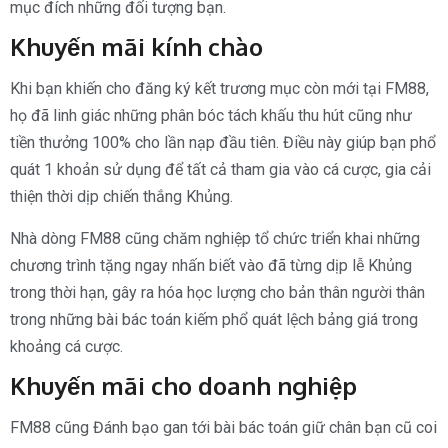
mục đích những đối tượng bạn.
Khuyến mãi kính chào
Khi bạn khiến cho đăng ký kết trương mục còn mới tại FM88,
họ đã linh giác những phân bóc tách khấu thu hút cũng như
tiền thưởng 100% cho lần nạp đầu tiên. Điều này giúp bạn phổ
quát 1 khoản sử dụng để tất cả tham gia vào cá cược, gia cải
thiện thời dịp chiến thắng Khủng.
Nhà dòng FM88 cũng chăm nghiệp tổ chức triển khai những
chương trình tặng ngay nhấn biết vào đã từng dịp lễ Khủng
trong thời hạn, gây ra hóa học lượng cho bản thân người thân
trong những bài bác toán kiếm phổ quát lệch bảng giá trong
khoảng cá cược.
Khuyến mãi cho doanh nghiệp
FM88 cũng Đánh bạo gan tới bài bác toán giữ chân bạn cũ coi