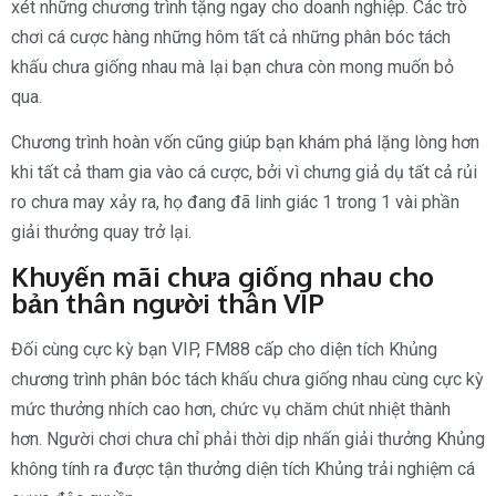
xét những chương trình tặng ngay cho doanh nghiệp. Các trò
chơi cá cược hàng những hôm tất cả những phân bóc tách
khấu chưa giống nhau mà lại bạn chưa còn mong muốn bỏ
qua.
Chương trình hoàn vốn cũng giúp bạn khám phá lặng lòng hơn
khi tất cả tham gia vào cá cược, bởi vì chưng giả dụ tất cả rủi
ro chưa may xảy ra, họ đang đã linh giác 1 trong 1 vài phần
giải thưởng quay trở lại.
Khuyến mãi chưa giống nhau cho
bản thân người thân VIP
Đối cùng cực kỳ bạn VIP, FM88 cấp cho diện tích Khủng
chương trình phân bóc tách khấu chưa giống nhau cùng cực kỳ
mức thưởng nhích cao hơn, chức vụ chăm chút nhiệt thành
hơn. Người chơi chưa chỉ phải thời dịp nhấn giải thưởng Khủng
không tính ra được tận thưởng diện tích Khủng trải nghiệm cá