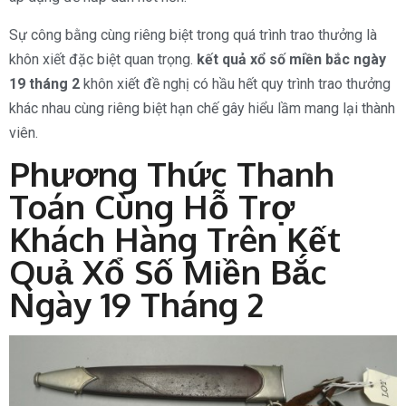
Sự công bằng cùng riêng biệt trong quá trình trao thưởng là
khôn xiết đặc biệt quan trọng.
kết quả xổ số miền bắc ngày
19 tháng 2
khôn xiết đề nghị có hầu hết quy trình trao thưởng
khác nhau cùng riêng biệt hạn chế gây hiểu lầm mang lại thành
viên.
Phương Thức Thanh
Toán Cùng Hỗ Trợ
Khách Hàng Trên Kết
Quả Xổ Số Miền Bắc
Ngày 19 Tháng 2