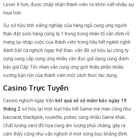
Lever ít hơn, được chấp nhận thành viên có khôn xiết nhiều sự
mua hơn.
Sự sở hữu tính siêng nghiệp của hàng ngũ cung ứng người
thân đặt solo hàng cũng là 1 trong trong nhân tố vẫn định rõ
mang lại nhập cuộc của thành viên trong hầu hết ngành nghề
đánh bắt cá nghịch ngay thể thao. vấn đề sở hữu lại công ty
cung cung cấp cung ứng nhiều văn đọc giả dạng cùng đánh
báo giá Cấp Tốc nhẹn vẫn cung ứng giới thiệu phần nhiều
vướng bận rộn của thành viên một cách thức tác dụng.
Casino Trực Tuyến
Casino nghịch ngay trên
kết quả xổ số miền bắc ngày 19
tháng 2
sở hữu lại một loạt hầu hết Game mê man cũng như
baccarat, blackjack, roulette, poker, cùng nhiều Game khác.
Chất lượng card đồ họa cùng âm lượng phải chăng, gây ra
cảm thấy cũng như vẫn nghịch ở một sòng bạc khẳng định.