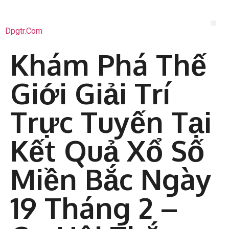
Dpgtr.com
Khám Phá Thế
Giới Giải Trí
Trực Tuyến Tại
Kết Quả Xổ Số
Miền Bắc Ngày
19 Tháng 2 –