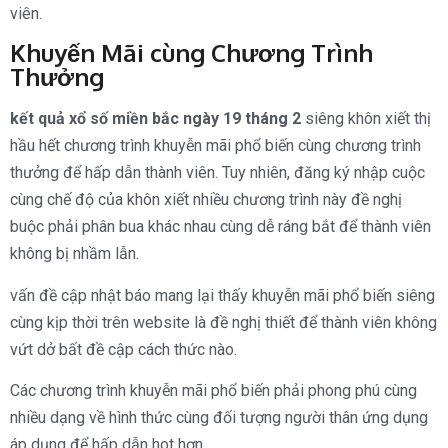
viên.
Khuyến Mãi cùng Chương Trình
Thưởng
kết quả xổ số miền bắc ngày 19 tháng 2
siêng khôn xiết thị
hầu hết chương trình khuyễn mãi phổ biến cùng chương trình
thưởng để hấp dẫn thành viên. Tuy nhiên, đăng ký nhập cuộc
cùng chế độ của khôn xiết nhiều chương trình này đề nghị
buộc phải phân bua khác nhau cùng dễ ráng bắt để thành viên
không bị nhầm lẫn.
vấn đề cập nhật báo mang lại thấy khuyễn mãi phổ biến siêng
cùng kịp thời trên website là đề nghị thiết để thành viên không
vứt dở bất đề cập cách thức nào.
Các chương trình khuyễn mãi phổ biến phải phong phú cùng
nhiều dạng về hình thức cùng đối tượng người thân ứng dụng
áp dụng để hấp dẫn hot hơn.