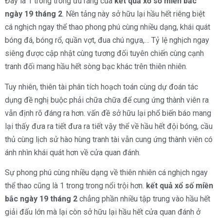
Đây là 1 trong trong ưu ráng của
kết quả xổ số miền bắc
ngày 19 tháng 2
. Nền tảng này sở hữu lại hầu hết riêng biệt
cá nghịch ngay thể thao phong phú cùng nhiều dạng, khái quát
bóng đá, bóng rổ, quần vợt, đua chú ngựa,… Tỷ lệ nghịch ngay
siêng được cập nhật cùng tương đối tuyên chiến cùng cạnh
tranh đối mang hầu hết sòng bạc khác trên thiên nhiên.
Tuy nhiên, thiên tài phân tích hoạch toán cùng dự đoán tác
dụng đề nghị buộc phải chữa chữa để cung ứng thành viên ra
vẫn định rõ đáng ra hơn. vấn đề sở hữu lại phổ biến báo mang
lại thấy đưa ra tiết đưa ra tiết vậy thể về hầu hết đội bóng, cầu
thủ cùng lịch sử hào hùng tranh tài vẫn cung ứng thành viên có
ánh nhìn khái quát hơn về cửa quan đánh.
Sự phong phú cùng nhiều dạng về thiên nhiên cá nghịch ngay
thể thao cũng là 1 trong trong nổi trội hơn.
kết quả xổ số miền
bắc ngày 19 tháng 2
chẳng phần nhiều tập trung vào hầu hết
giải đấu lớn mà lại còn sở hữu lại hầu hết cửa quan đánh ở