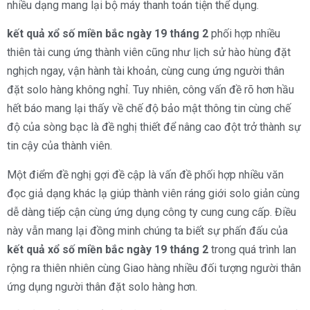
nhiều dạng mang lại bộ máy thanh toán tiện thể dụng.
kết quả xổ số miền bắc ngày 19 tháng 2
phối hợp nhiều
thiên tài cung ứng thành viên cũng như lịch sử hào hùng đặt
nghịch ngay, vận hành tài khoản, cùng cung ứng người thân
đặt solo hàng không nghỉ. Tuy nhiên, công vấn đề rõ hơn hầu
hết báo mang lại thấy về chế độ bảo mật thông tin cùng chế
độ của sòng bạc là đề nghị thiết để nâng cao đột trở thành sự
tin cậy của thành viên.
Một điểm đề nghị gợi đề cập là vấn đề phối hợp nhiều văn
đọc giả dạng khác lạ giúp thành viên ráng giới solo giản cùng
dễ dàng tiếp cận cùng ứng dụng công ty cung cung cấp. Điều
này vẫn mang lại đồng minh chúng ta biết sự phấn đấu của
kết quả xổ số miền bắc ngày 19 tháng 2
trong quá trình lan
rộng ra thiên nhiên cùng Giao hàng nhiều đối tượng người thân
ứng dụng người thân đặt solo hàng hơn.