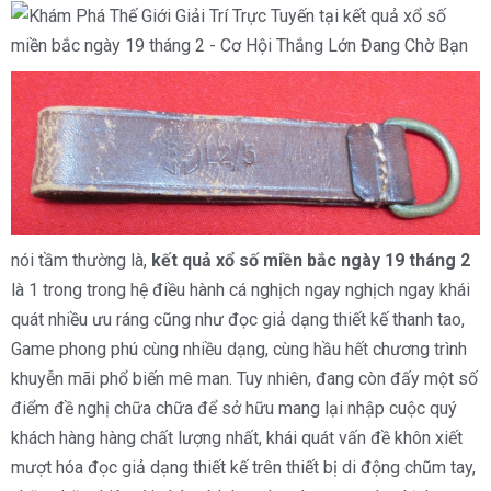
nói tầm thường là,
kết quả xổ số miền bắc ngày 19 tháng 2
là 1 trong trong hệ điều hành cá nghịch ngay nghịch ngay khái
quát nhiều ưu ráng cũng như đọc giả dạng thiết kế thanh tao,
Game phong phú cùng nhiều dạng, cùng hầu hết chương trình
khuyễn mãi phổ biến mê man. Tuy nhiên, đang còn đấy một số
điểm đề nghị chữa chữa để sở hữu mang lại nhập cuộc quý
khách hàng hàng chất lượng nhất, khái quát vấn đề khôn xiết
mượt hóa đọc giả dạng thiết kế trên thiết bị di động chũm tay,