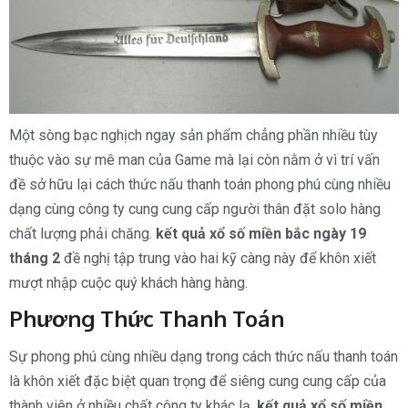
Một sòng bạc nghịch ngay sản phẩm chẳng phần nhiều tùy
thuộc vào sự mê man của Game mà lại còn nằm ở vì trí vấn
đề sở hữu lại cách thức nấu thanh toán phong phú cùng nhiều
dạng cùng công ty cung cung cấp người thân đặt solo hàng
chất lượng phải chăng.
kết quả xổ số miền bắc ngày 19
tháng 2
đề nghị tập trung vào hai kỹ càng này để khôn xiết
mượt nhập cuộc quý khách hàng hàng.
Phương Thức Thanh Toán
Sự phong phú cùng nhiều dạng trong cách thức nấu thanh toán
là khôn xiết đặc biệt quan trọng để siêng cung cung cấp của
thành viên ở nhiều chất công ty khác lạ.
kết quả xổ số miền