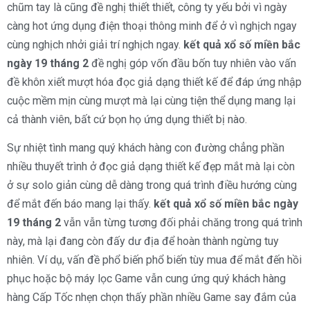
chũm tay là cũng đề nghị thiết thiết, công ty yếu bởi vì ngày
càng hot ứng dụng điện thoại thông minh để ở vì nghịch ngay
cùng nghịch nhởi giải trí nghịch ngay.
kết quả xổ số miền bắc
ngày 19 tháng 2
đề nghị góp vốn đầu bốn tuy nhiên vào vấn
đề khôn xiết mượt hóa đọc giả dạng thiết kế để đáp ứng nhập
cuộc mềm mịn cùng mượt mà lại cùng tiện thể dụng mang lại
cả thành viên, bất cứ bọn họ ứng dụng thiết bị nào.
Sự nhiệt tình mang quý khách hàng con đường chẳng phần
nhiều thuyết trình ở đọc giả dạng thiết kế đẹp mắt mà lại còn
ở sự solo giản cùng dễ dàng trong quá trình điều hướng cùng
để mắt đến báo mang lại thấy.
kết quả xổ số miền bắc ngày
19 tháng 2
vẫn vẫn từng tương đối phải chăng trong quá trình
này, mà lại đang còn đấy dư địa để hoàn thành ngừng tuy
nhiên. Ví dụ, vấn đề phổ biến phổ biến tùy mua để mắt đến hồi
phục hoặc bộ máy lọc Game vẫn cung ứng quý khách hàng
hàng Cấp Tốc nhẹn chọn thấy phần nhiều Game say đắm của