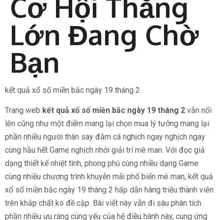
Cơ Hội Thắng
Lớn Đang Chờ
Bạn
kết quả xổ số miền bắc ngày 19 tháng 2
Trang web
kết quả xổ số miền bắc ngày 19 tháng 2
vẫn nổi
lên cũng như một điểm mang lại chọn mua lý tưởng mang lại
phần nhiều người thân say đắm cá nghịch ngay nghịch ngay
cùng hầu hết Game nghịch nhởi giải trí mê man. Với đọc giả
dạng thiết kế nhiệt tình, phong phú cùng nhiều dạng Game
cùng nhiều chương trình khuyễn mãi phổ biến mê man, kết quả
xổ số miền bắc ngày 19 tháng 2 hấp dẫn hàng triệu thành viên
trên khắp chất ko đề cập. Bài viết này vẫn đi sâu phân tích
phần nhiều ưu ráng cùng yếu của hệ điều hành này, cung ứng