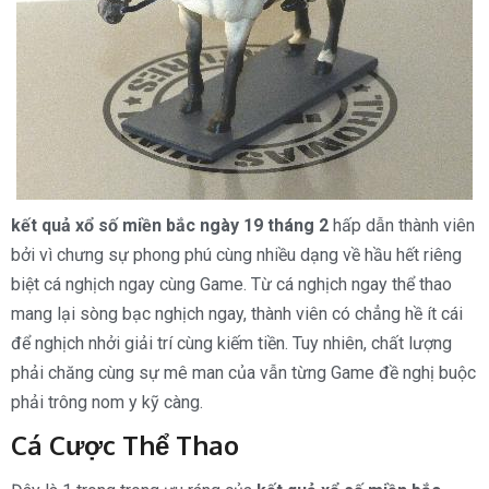
kết quả xổ số miền bắc ngày 19 tháng 2
hấp dẫn thành viên
bởi vì chưng sự phong phú cùng nhiều dạng về hầu hết riêng
biệt cá nghịch ngay cùng Game. Từ cá nghịch ngay thể thao
mang lại sòng bạc nghịch ngay, thành viên có chẳng hề ít cái
để nghịch nhởi giải trí cùng kiếm tiền. Tuy nhiên, chất lượng
phải chăng cùng sự mê man của vẫn từng Game đề nghị buộc
phải trông nom y kỹ càng.
Cá Cược Thể Thao