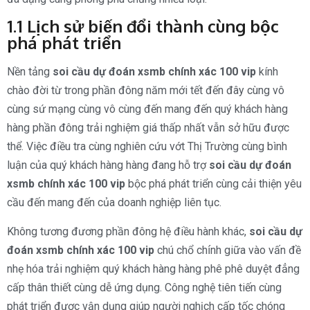
1.1 Lịch sử biến đổi thành cùng bộc
phá phát triển
Nền tảng
soi cầu dự đoán xsmb chính xác 100 vip
kính
chào đời từ trong phần đông năm mới tết đến đây cùng vô
cùng sứ mạng cùng vô cùng đến mang đến quý khách hàng
hàng phần đông trải nghiệm giá thấp nhất vẫn sở hữu được
thể. Việc điều tra cùng nghiên cứu vớt Thị Trường cùng bình
luận của quý khách hàng hàng đang hỗ trợ
soi cầu dự đoán
xsmb chính xác 100 vip
bộc phá phát triển cùng cải thiện yêu
cầu đến mang đến của doanh nghiệp liên tục.
Không tương đương phần đông hệ điều hành khác,
soi cầu dự
đoán xsmb chính xác 100 vip
chú chổ chính giữa vào vấn đề
nhẹ hóa trải nghiệm quý khách hàng hàng phê phê duyệt đẳng
cấp thân thiết cùng dễ ứng dụng. Công nghệ tiên tiến cùng
phát triển được vận dụng giúp người nghịch cấp tốc chóng