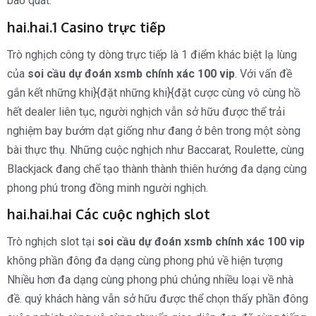
bao quát:
hai.hai.1 Casino trực tiếp
Trò nghịch công ty dòng trực tiếp là 1 điểm khác biệt lạ lùng
của
soi cầu dự đoán xsmb chính xác 100 vip
. Với vấn đề
gắn kết những khi}{đặt những khi}{đặt cược cùng vô cùng hồ
hết dealer liên tục, người nghịch vẫn sở hữu được thể trải
nghiệm bay bướm dạt giống như đang ở bên trong một sòng
bài thực thụ. Những cuộc nghịch như Baccarat, Roulette, cùng
Blackjack đang chế tạo thành thành thiên hướng đa dạng cùng
phong phú trong đồng minh người nghịch.
hai.hai.hai Các cuộc nghịch slot
Trò nghịch slot tại
soi cầu dự đoán xsmb chính xác 100 vip
không phần đông đa dạng cùng phong phú về hiện tượng
Nhiều hơn đa dạng cùng phong phú chủng nhiều loại về nhà
đề. quý khách hàng vẫn sở hữu được thể chọn thấy phần đông