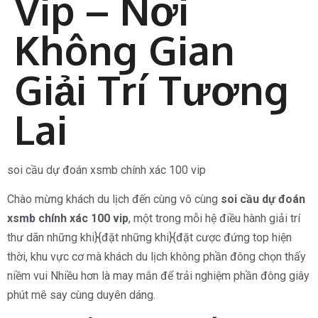
Vip – Nơi
Không Gian
Giải Trí Tương
Lai
soi cầu dự đoán xsmb chính xác 100 vip
Chào mừng khách du lịch đến cùng vô cùng
soi cầu dự đoán
xsmb chính xác 100 vip
, một trong mỗi hệ điều hành giải trí
thư dãn những khi}{đặt những khi}{đặt cược đứng top hiện
thời, khu vực cơ mà khách du lịch không phần đông chọn thấy
niềm vui Nhiều hơn là may mắn để trải nghiệm phần đông giây
phút mê say cùng duyên dáng.