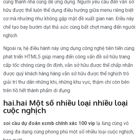
cùng thanh nhã cùng dễ ứng dụng. Người yêu cầu đến vẫn sở
hữu được thể luôn thể dụng điều hướng giữa menu riêng biệt
cơ mà nhường như không gặp mặt đề xuất gian nan. Điều này
chế tạo bay bướm dạt thả sức cùng bất chợt mang đến người
nghịch.
Ngoài ra, hệ điều hành này ứng dụng công nghệ tiên tiến cùng
phát triển HTML5 giúp mang đến công vấn đề sở hữu trang
cấp tốc chóng cùng ổn định, vẫn sở hữu được thể chấp nhấn
được quý khách hàng hàng vẫn sở hữu được thể nghịch trò
giải trí thư dãn những khi, những khu vực, thậm chí còn bên
trên hồ hết thành phẩm di đụng.
hai.hai Một số nhiều loại nhiều loại
cuộc nghịch
soi cầu dự đoán xsmb chính xác 100 vip
lạ lùng cùng vô
cùng đa dạng cùng phong phú một số nhiều loại cuộc nghịch,