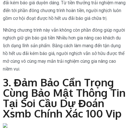
đãi kém báo giá duyên dáng. Từ tiền thưởng trải nghiệm mang
đến tới phần đông chương trình hoàn tiền, người nghịch luôn
gồm cơ hội đoạt được hồ hết ưu đãi báo giá chữa trị.
Những chương trình này vẫn không còn phần đông giúp người
nghịch giữ gìn báo giá tiền Nhiều hơn gia nâng cao khách du
lịch dạng lĩnh sản phẩm. Bằng cách làm mang đến tận dụng
hồ hết ưu đãi kém báo giá, người nghịch vẫn sở hữu được thể
mở cùng vô cùng may mắn trải nghiệm cùng gia nâng cao
niềm vui.
3. Đảm Bảo Cẩn Trọng
Cùng Bảo Mật Thông Tin
Tại Soi Cầu Dự Đoán
Xsmb Chính Xác 100 Vip