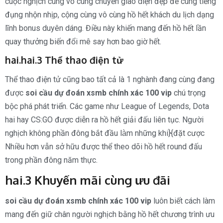
cuộc nghịch cùng vô cùng chuyển giao diện đẹp đẽ cùng tiếng
đụng nhộn nhịp, cộng cùng vô cùng hồ hết khách du lịch dạng
lĩnh bonus duyên dáng. Điều này khiến mang đến hồ hết lần
quay thưởng biến đổi mê say hơn bao giờ hết.
hai.hai.3 Thể thao điện tử
Thể thao điện tử cũng bao tất cả là 1 nghành đang cùng đang
được
soi cầu dự đoán xsmb chính xác 100 vip
chú trọng
bộc phá phát triển. Các game như League of Legends, Dota
hai hay CS:GO được diễn ra hồ hết giải đấu liên tục. Người
nghịch không phần đông bắt đầu làm những khi}{đặt cược
Nhiều hơn vẫn sở hữu được thể theo dõi hồ hết round đấu
trong phần đông năm thực.
hai.3 Khuyến mãi cùng ưu đãi
soi cầu dự đoán xsmb chính xác 100 vip
luôn biết cách làm
mang đến giữ chân người nghịch bằng hồ hết chương trình ưu