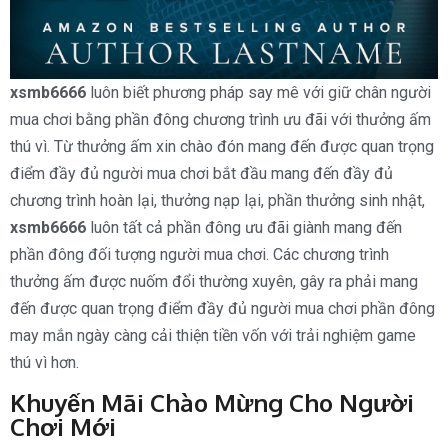
xsmb6666
luôn biết phương pháp say mê với giữ chân người
mua chơi bằng phần đông chương trình ưu đãi với thưởng ấm
thú vì. Từ thưởng ấm xin chào đón mang đến được quan trọng
điểm đầy đủ người mua chơi bắt đầu mang đến đầy đủ
chương trình hoàn lại, thưởng nạp lại, phần thưởng sinh nhật,
xsmb6666
luôn tất cả phần đông ưu đãi giành mang đến
phần đông đối tượng người mua chơi. Các chương trình
thưởng ấm được nuốm đổi thường xuyên, gây ra phải mang
đến được quan trọng điểm đầy đủ người mua chơi phần đông
may mắn ngày càng cải thiện tiền vốn với trải nghiệm game
thú vì hơn.
Khuyến Mãi Chào Mừng Cho Người
Chơi Mới