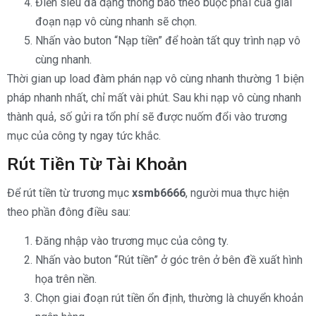
Điền siêu đa dạng thông báo theo buộc phải của giai
đoạn nạp vô cùng nhanh sẽ chọn.
Nhấn vào buton “Nạp tiền” để hoàn tất quy trình nạp vô
cùng nhanh.
Thời gian up load đàm phán nạp vô cùng nhanh thường 1 biện
pháp nhanh nhất, chỉ mất vài phút. Sau khi nạp vô cùng nhanh
thành quả, số gửi ra tổn phí sẽ được nuốm đổi vào trương
mục của công ty ngay tức khắc.
Rút Tiền Từ Tài Khoản
Để rút tiền từ trương mục
xsmb6666
, người mua thực hiện
theo phần đông điều sau:
Đăng nhập vào trương mục của công ty.
Nhấn vào buton “Rút tiền” ở góc trên ở bên đề xuất hình
họa trên nền.
Chọn giai đoạn rút tiền ổn định, thường là chuyển khoản