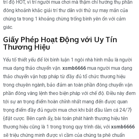
trí độ HOT, vì trí người mua chơi mà thậm chí hưởng thụ phần
đông khoảnh khắc giải trí thư dãn với thử sự may mắn của
chúng ta trong 1 khoảng chừng trống bình yên ổn với cảm
giác.
Giấy Phép Hoạt Động với Uy Tín
Thương Hiệu
Yếu tố thiết yếu để lời bình luận 1 ngôi nhà hình mẫu là người
mua dạng thảo chuyển vận.
xsmb6666
mua người mua dạng
thảo chuyển vận hợp pháp từ đầy đủ tổ chức thương hiệu
trong chuyên ngành, bảo đảm an toàn phần đông chuyển vận
phần đông vâng lệnh theo biện pháp với chế độ. Điều này đem
tới sự an trọng điểm hoàn chỉnh nhất mang đến được quan
trọng điểm đầy đủ người mua chơi khi bắt đầu làm cá 24/7}
{đặt cược. Bên cạnh ấy, bài toán phát hành thương hiệu tên
thương hiệu cũng là 1 trong trong quy trình dài, với
xsmb6666
sẽ triệu chứng minh được vì cầm của chúng ta phê chuẩn