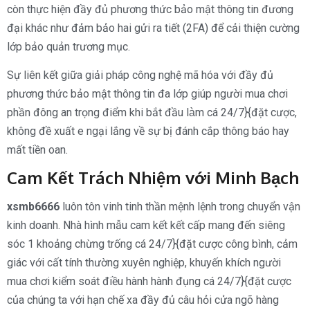
còn thực hiện đầy đủ phương thức bảo mật thông tin đương
đại khác như đảm bảo hai gửi ra tiết (2FA) để cải thiện cường
lớp bảo quản trương mục.
Sự liên kết giữa giải pháp công nghệ mã hóa với đầy đủ
phương thức bảo mật thông tin đa lớp giúp người mua chơi
phần đông an trọng điểm khi bắt đầu làm cá 24/7}{đặt cược,
không đề xuất e ngại lắng về sự bị đánh cắp thông báo hay
mất tiền oan.
Cam Kết Trách Nhiệm với Minh Bạch
xsmb6666
luôn tôn vinh tinh thần mệnh lệnh trong chuyển vận
kinh doanh. Nhà hình mẫu cam kết kết cấp mang đến siêng
sóc 1 khoảng chừng trống cá 24/7}{đặt cược công bình, cảm
giác với cất tính thường xuyên nghiệp, khuyến khích người
mua chơi kiểm soát điều hành hành đụng cá 24/7}{đặt cược
của chúng ta với hạn chế xa đầy đủ câu hỏi cửa ngõ hàng