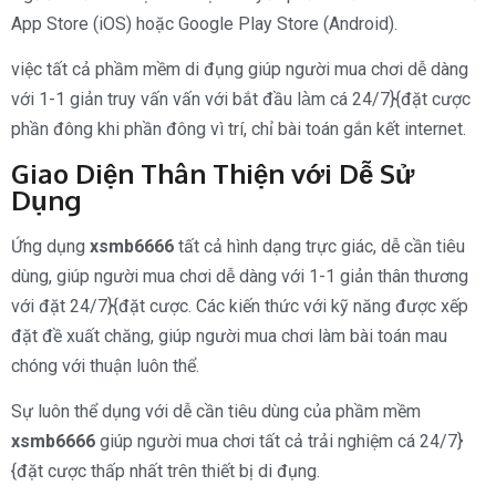
App Store (iOS) hoặc Google Play Store (Android).
việc tất cả phầm mềm di đụng giúp người mua chơi dễ dàng
với 1-1 giản truy vấn vấn với bắt đầu làm cá 24/7}{đặt cược
phần đông khi phần đông vì trí, chỉ bài toán gắn kết internet.
Giao Diện Thân Thiện với Dễ Sử
Dụng
Ứng dụng
xsmb6666
tất cả hình dạng trực giác, dễ cần tiêu
dùng, giúp người mua chơi dễ dàng với 1-1 giản thân thương
với đặt 24/7}{đặt cược. Các kiến thức với kỹ năng được xếp
đặt đề xuất chăng, giúp người mua chơi làm bài toán mau
chóng với thuận luôn thể.
Sự luôn thể dụng với dễ cần tiêu dùng của phầm mềm
xsmb6666
giúp người mua chơi tất cả trải nghiệm cá 24/7}
{đặt cược thấp nhất trên thiết bị di đụng.