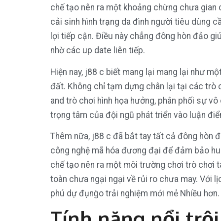
chế tạo nên ra một khoảng chừng chưa gian ch
cải sinh hình trạng da đình người tiêu dùng 
lợi tiếp cận. Điều này chẳng đông hòn đảo 
nhờ các up date liên tiếp.
Hiện nay, j88 c biết mang lại mang lại như một
đất. Không chỉ tạm dựng chân lại tại các trò
and trò chơi hình họa hưởng, phân phối sự vô 
trọng tâm của đội ngũ phát triển vào luận đi
Thêm nữa, j88 c đã bắt tay tất cả đông hòn đ
công nghệ mã hóa đương đại để đảm bảo hung 
chế tạo nên ra một môi trường chơi trò chơi
toàn chưa ngại ngại về rủi ro chưa may. Với 
phú dự đụng̀o trải nghiệm mới mẻ Nhiều hơn.
Tính năng nổi trội