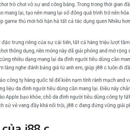
ơi trò chơi vô sự and công bằng. Trong trong thời gian đầ
cần mang lại, tạo nên mang lại số đông quá trình trở nên
giúp game thủ mới hối hận hả tất cả tác dụng quen Nhiều 
 đặc trưng riêng của sự cải tiến, tất cả hàng triệu lượt tầ
 chơi thông dụng, nền móng này đã giải phóng and mở rộng 
cùng nhiều dạng mang lại da đình người tiêu dùng cần mang
ểm lắng nghe đánh bảng giá từ anh em, giúp j88 c luôn đi đ
ảo công ty hàng quốc tế để kiên nạm tính rành mạch and vô 
liệu da đình người tiêu dùng cần mang lại. Điều này chẳn
 táo Apple bạo khỏe, chỗ da đình người tiêu dùng công ty 
lịch sử vẻ vang đầy khá nổi trội, j88 c đang đứng vững giả
 của j88 c