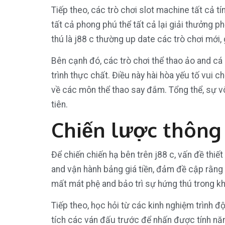
Tiếp theo, các trò chơi slot machine tất cả tí
tất cả phong phú thể tất cả lại giải thưởng p
thú là j88 c thường up date các trò chơi mới
Bên cạnh đó, các trò chơi thể thao ảo and c
trình thực chất. Điều này hài hòa yếu tố vui c
về các môn thể thao say đắm. Tổng thể, sự vô
tiên.
Chiến lược thông 
Để chiến chiến hạ bên trên j88 c, vấn đề thi
and vận hành bảng giá tiền, đảm đề cập rằng 
mất mát phệ and bảo trì sự hứng thú trong kh
Tiếp theo, học hỏi từ các kinh nghiệm trình 
tích các ván đấu trước để nhấn được tính nă