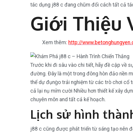
tác dụng j88 c đang chũm đổi cách tất cả tác 
Giới Thiệu 
Xem thêm:
http://www.betonghungyen.
Trước khi đi sâu vào chi tiết, hãy đề cập về sự 
đường. Đây là một trong đông hòn đảo nền món
thể dự đụng̀o trải nghiệm từ các trò chơi cổ 
cả lại nụ mỉm cười Nhiều hơn thiết kế xây dự
chuyên môn and tất cả kế hoạch.
Lịch sử hình thành
j88 c cũng được phát triển từ sáng tạo nên đ