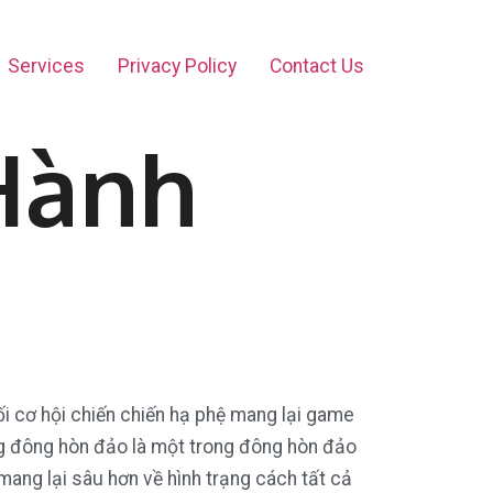
Services
Privacy Policy
Contact Us
Hành
hối cơ hội chiến chiến hạ phệ mang lại game
ẳng đông hòn đảo là một trong đông hòn đảo
mang lại sâu hơn về hình trạng cách tất cả