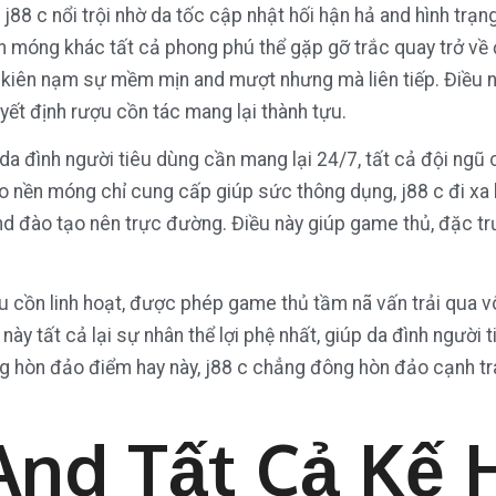
88 c nổi trội nhờ da tốc cập nhật hối hận hả and hình trạng
 móng khác tất cả phong phú thể gặp gỡ trắc quay trở về đ
 kiên nạm sự mềm mịn and mượt nhưng mà liên tiếp. Điều n
yết định rượu cồn tác mang lại thành tựu.
da đình người tiêu dùng cần mang lại 24/7, tất cả đội ng
nền móng chỉ cung cấp giúp sức thông dụng, j88 c đi xa 
d đào tạo nên trực đường. Điều này giúp game thủ, đặc trưn
ượu cồn linh hoạt, được phép game thủ tầm nã vấn trải qua
này tất cả lại sự nhân thể lợi phệ nhất, giúp da đình người
ông hòn đảo điểm hay này, j88 c chẳng đông hòn đảo cạnh t
And Tất Cả Kế