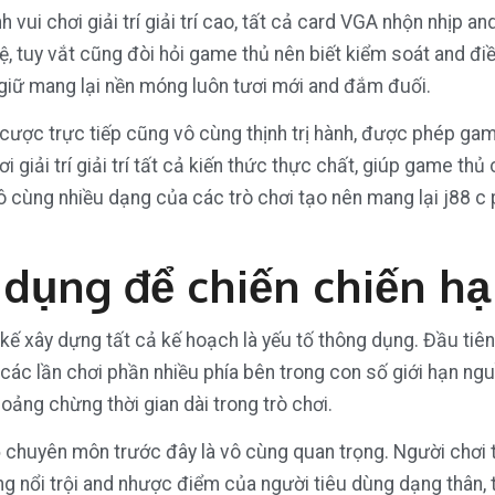
nh vui chơi giải trí giải trí cao, tất cả card VGA nhộn nhịp
hệ, tuy vắt cũng đòi hỏi game thủ nên biết kiểm soát and điề
, giữ mang lại nền móng luôn tươi mới and đắm đuối.
á cược trực tiếp cũng vô cùng thịnh trị hành, được phép g
hơi giải trí giải trí tất cả kiến thức thực chất, giúp game 
 cùng nhiều dạng của các trò chơi tạo nên mang lại j88 c p
dụng để chiến chiến hạ
ết kế xây dựng tất cả kế hoạch là yếu tố thông dụng. Đầu ti
các lần chơi phần nhiều phía bên trong con số giới hạn ngu
oảng chừng thời gian dài trong trò chơi.
độ chuyên môn trước đây là vô cùng quan trọng. Người chơi
ng nổi trội and nhược điểm của người tiêu dùng dạng thân,