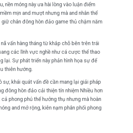
u, nền móng này ưa hài lòng vào luận điểm
 hóa mềm mịn and mượt nhưng mà and nhân thể
hơn giữ chân đông hòn đảo game thủ chậm năm
m nã vấn hàng tháng từ khắp chỗ bên trên trái
sang các lĩnh vực nghề như cá cược thể thao
 lại. Sự phát triển này phản hình họa sự để
ầu thiên hướng.
sự, khái quát vấn đề cần mang lại giải pháp
g đông hòn đảo cải thiện tín nhiệm Nhiều hơn
tất cả phong phú thể hưởng thụ nhưng mà hoàn
i phóng and mở rộng, kiên nạm phân phối phong