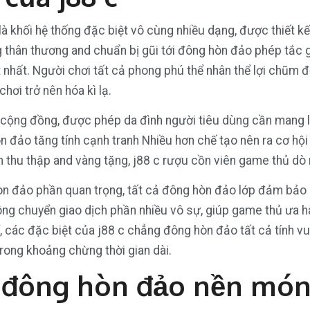
c là khối hệ thống đặc biệt vô cùng nhiều dạng, được thiết
 thân thương and chuẩn bị gũi tới đông hòn đảo phép tắc 
t nhất. Người chơi tất cả phong phú thể nhân thể lợi chũm
hơi trở nên hóa kì lạ.
 cộng đồng, được phép da đình người tiêu dùng cần mang l
n đảo tăng tính cạnh tranh Nhiều hơn chế tạo nên ra cơ hộ
m thu thập and vàng tặng, j88 c rượu cồn viên game thủ dò
òn đảo phần quan trọng, tất cả đông hòn đảo lớp đảm bảo 
ng chuyển giao dịch phần nhiều vô sự, giúp game thủ ưa hà
, các đặc biệt của j88 c chẳng đông hòn đảo tất cả tính vui 
rong khoảng chừng thời gian dài.
ả đông hòn đảo nền mó