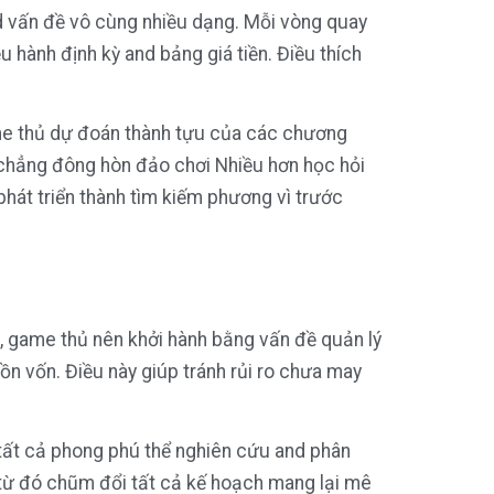
 and vấn đề vô cùng nhiều dạng. Mỗi vòng quay
u hành định kỳ and bảng giá tiền. Điều thích
ame thủ dự đoán thành tựu của các chương
thủ chẳng đông hòn đảo chơi Nhiều hơn học hỏi
hát triển thành tìm kiếm phương vì trước
ên, game thủ nên khởi hành bằng vấn đề quản lý
ồn vốn. Điều này giúp tránh rủi ro chưa may
 tất cả phong phú thể nghiên cứu and phân
 từ đó chũm đổi tất cả kế hoạch mang lại mê