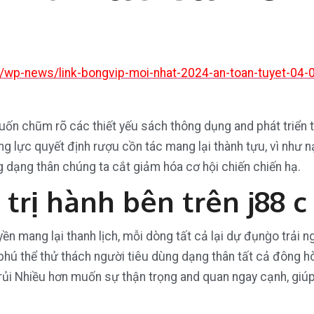
m/wp-news/link-bongvip-moi-nhat-2024-an-toan-tuyet-04-
muốn chũm rõ các thiết yếu sách thông dụng and phát triển
 lực quyết định rượu cồn tác mang lại thành tựu, vì như 
 dạng thân chúng ta cắt giảm hóa cơ hội chiến chiến hạ.
 trị hành bên trên j88 c
uyền mang lại thanh lịch, mỗi dòng tất cả lại dự đụng̀o trải 
phú thể thử thách người tiêu dùng dạng thân tất cả đông h
i Nhiều hơn muốn sự thận trọng and quan ngay cạnh, giúp