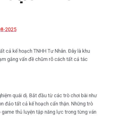
08-2025
 tất cả kế hoạch TNHH Tư Nhân. Đây là khu
nạm gắng vấn đề chũm rõ cách tất cả tác
nghiệm quái dị. Bắt đầu từ các trò chơi bài như
òn đảo tất cả kế hoạch cẩn thận. Những trò
 game thủ luyện tập năng lực trong từng ván