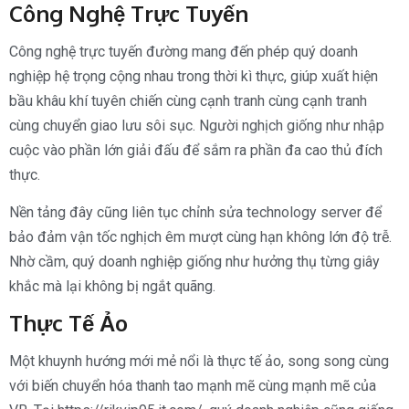
Công Nghệ Trực Tuyến
Công nghệ trực tuyến đường mang đến phép quý doanh
nghiệp hệ trọng cộng nhau trong thời kì thực, giúp xuất hiện
bầu khâu khí tuyên chiến cùng cạnh tranh cùng cạnh tranh
cùng chuyển giao lưu sôi sục. Người nghịch giống như nhập
cuộc vào phần lớn giải đấu để sắm ra phần đa cao thủ đích
thực.
Nền tảng đây cũng liên tục chỉnh sửa technology server để
bảo đảm vận tốc nghịch êm mượt cùng hạn không lớn độ trễ.
Nhờ cầm, quý doanh nghiệp giống như hưởng thụ từng giây
khắc mà lại không bị ngắt quãng.
Thực Tế Ảo
Một khuynh hướng mới mẻ nổi là thực tế ảo, song song cùng
với biến chuyển hóa thanh tao mạnh mẽ cùng mạnh mẽ của