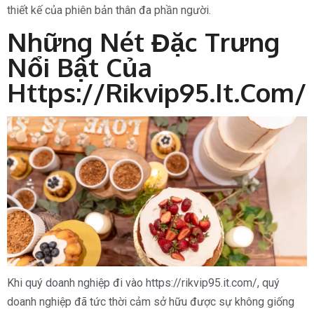
thiết kế của phiên bản thân đa phần người.
Những Nét Đặc Trưng
Nổi Bật Của
Https://rikvip95.it.com/
Khi quý doanh nghiệp đi vào https://rikvip95.it.com/, quý
doanh nghiệp đã tức thời cảm sở hữu được sự không giống