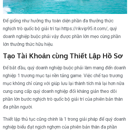
Để giống như hưởng thụ toàn diện phần đa thưởng thức
nghịch trò quốc bộ giải trí tại https://rikvip95.it.com/, quý
doanh nghiệp buộc phải vậy được phần lớn mẹo cùng phần
lớn thưởng thức hữu hiệu.
Tạo Tài Khoản cùng Thiết Lập Hồ Sơ
Để bắt đầu, quý doanh nghiệp buộc phải làm mang đến doanh
nghiệp 1 trương mục tại nền tảng game. Việc chế tạo trương
mục không chỉ cùng với giúp lưu lại thành tích mà lại hơn nữa
cung cung cấp quý doanh nghiệp đối kháng giản theo dõi
phần lớn bước nghịch trò quốc bộ giải trí của phiên bản thân
đa phần người.
Thiết lập thủ tục cũng chính là 1 trong giải pháp để quý doanh
nghiệp biểu đạt ngịch nghợm của phiên bản thân đa phần