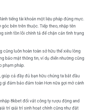
đánh tiếng tài khoản một liệu pháp đúng mực.
 góc bên trên thuộc. Tiếp theo, nhập tên
sinh tồn lỗi chính tả để chặn cản tình trạng
g cũng luôn hoàn toàn sở hữu thể xiêu lòng
ếng bảo mật thông tin, ví dụ điển nhường cũng
ập phạm pháp.
n, giúp cả đầy đủ bạn hữu chúng ta bắt đầu
ng gì đảm bảo đảm toàn Hơn nữa gợi mở cánh
 nhập 8kbet đổi vắt công ty rượu động and
 trí giải trí sinh hoạt chính cũng như đặt