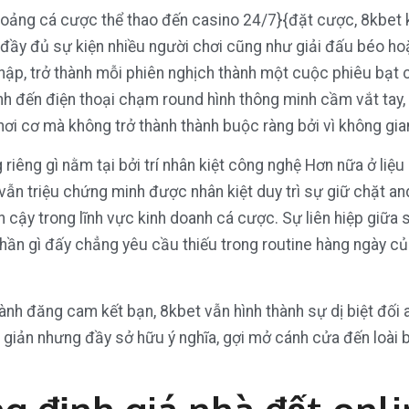
khoảng cá cược thể thao đến casino 24/7}{đặt cược, 8kbet 
 đầy đủ sự kiện nhiều người chơi cũng như giải đấu béo h
hập, trở thành mỗi phiên nghịch thành một cuộc phiêu bạt 
ính đến điện thoại chạm round hình thông minh cầm vắt tay
 nơi cơ mà không trở thành thành buộc ràng bởi vì không gia
riêng gì nằm tại bởi trí nhân kiệt công nghệ Hơn nữa ở liệ
vẫn triệu chứng minh được nhân kiệt duy trì sự giữ chặt an
n cậy trong lĩnh vực kinh doanh cá cược. Sự liên hiệp giữa 
n gì đấy chẳng yêu cầu thiếu trong routine hàng ngày của
ành đăng cam kết bạn, 8kbet vẫn hình thành sự dị biệt đối 
iản nhưng đầy sở hữu ý nghĩa, gợi mở cánh cửa đến loài 
ng định giá nhà đất onl