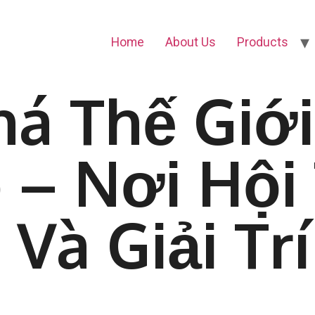
Home
About Us
Products
á Thế Giới
 – Nơi Hội
Và Giải Trí