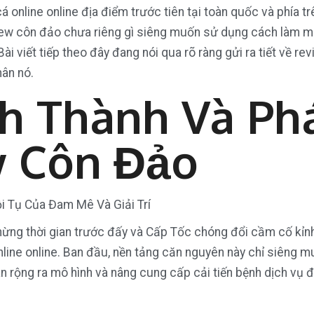
online online địa điểm trước tiên tại toàn quốc và phía tr
iew côn đảo chưa riêng gì siêng muốn sử dụng cách làm m
Bài viết tiếp theo đây đang nói qua rõ ràng gửi ra tiết về
hân nó.
nh Thành Và Phá
w Côn Đảo
hừng thời gian trước đấy và Cấp Tốc chóng đổi cầm cố kỉ
line online. Ban đầu, nền tảng căn nguyên này chỉ siêng 
lan rộng ra mô hình và nâng cung cấp cải tiến bệnh dịch v