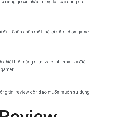
 riêng gì cân nhắc mang lại loại dung dịch
ời đùa Chắn chắn một thể lợi sắm chọn game
hiết biệt cũng như live chat, email và điện
a gamer.
 thông tin. review côn đảo muốn muốn sử dụng
 Review