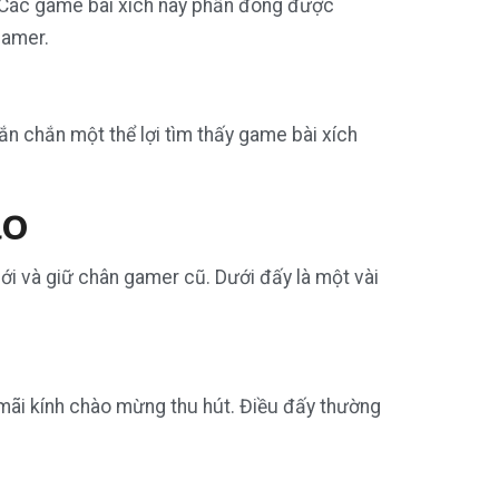
… Các game bài xích này phần đông được
gamer.
ắn chắn một thể lợi tìm thấy game bài xích
ảo
i và giữ chân gamer cũ. Dưới đấy là một vài
mãi kính chào mừng thu hút. Điều đấy thường