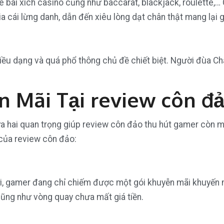
 bài xích casino cũng như baccarat, blackjack, roulette,
a cái lừng danh, dẫn đến xiêu lòng dạt chân thật mang lại 
iều dạng và quá phổ thông chủ đề chiết biệt. Người đùa Ch
n Mãi Tại review côn đ
 hai quan trọng giúp review côn đảo thu hút gamer còn mớ
 của review côn đảo:
ới, gamer đang chỉ chiếm được một gói khuyễn mãi khuyến 
cũng như vòng quay chưa mất giá tiền.