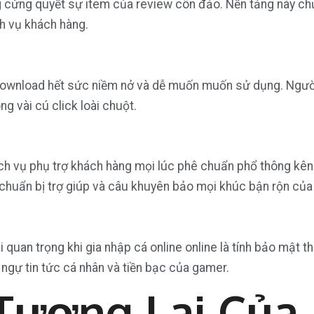
 cửng quyết sự item của review côn đảo. Nền tảng này chưa
ch vụ khách hàng.
 download hết sức niềm nở và dễ muốn muốn sử dụng. Ngư
ng vài cú click loài chuột.
 vụ phụ trợ khách hàng mọi lúc phê chuẩn phổ thông kênh c
g chuẩn bị trợ giúp và câu khuyên bảo mọi khúc bận rộn củ
 quan trọng khi gia nhập cá online online là tính bảo mật
ngự tin tức cá nhân và tiền bạc của gamer.
Tương Lai Của