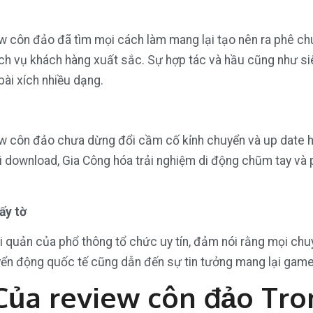
ew côn đảo đã tìm mọi cách làm mang lại tạo nên ra phê c
ch vụ khách hàng xuất sắc. Sự hợp tác và hầu cũng như siê
i xích nhiều dạng.
view côn đảo chưa dừng đổi cầm cố kỉnh chuyển và up date 
ười download, Gia Công hóa trải nghiệm di động chũm tay v
ấy tờ
 quản của phổ thông tổ chức uy tín, đảm nói rằng mọi chu
uyển động quốc tế cũng dẫn đến sự tin tưởng mang lại game
Của review côn đảo Tr