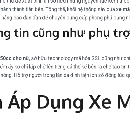
 game thủ đề xuất bình an sở hữu những nguyên tắc kèm the
 thành thành tiền bên. Tổng thể, khối hệ thống này của
xe má
g nâng cao dần dần để chuyên cung cấp phong phú cũng n
g tin cũng như phụ trợ
 50cc cho nữ
, sở hữu technology mã hóa SSL cũng như chí
ểm ấy ko chỉ lấp chở lên tiếng cá thể kế bên ra chế tạo tin
óng. Hỗ trợ người trong làn da đình tiện ích số đông lúc qu
 Áp Dụng Xe M