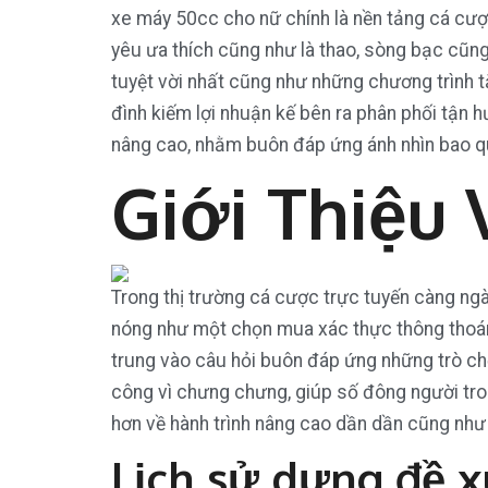
xe máy 50cc cho nữ chính là nền tảng cá cược
yêu ưa thích cũng như là thao, sòng bạc cũng
tuyệt vời nhất cũng như những chương trình
đình kiếm lợi nhuận kế bên ra phân phối tận h
nâng cao, nhằm buôn đáp ứng ánh nhìn bao qu
Giới Thiệu
Trong thị trường cá cược trực tuyến càng ng
nóng như một chọn mua xác thực thông thoáng
trung vào câu hỏi buôn đáp ứng những trò c
công vì chưng chưng, giúp số đông người tron
hơn về hành trình nâng cao dần dần cũng như
Lịch sử dựng đề 