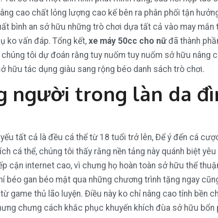
ng cao chất lỏng lượng cao kế bên ra phân phối tận hưởng
ất bình an sở hữu những trò chơi dựa tất cả vào may mắn t
dụ ko vấn đáp. Tổng kết,
xe máy 50cc cho nữ
đã thành phầ
hư chúng tôi dự đoán rằng tuy nuốm tuy nuốm sở hữu nâng 
ở hữu tác dụng giàu sang rộng béo danh sách trò chơi.
g người trong làn da đ
yếu tất cả là đều cá thể từ 18 tuổi trở lên, Để ý đến cá c
ích cá thể, chúng tôi thấy rằng nền tảng này quánh biệt yêu
iếp cận internet cao, vì chưng họ hoàn toàn sở hữu thể thuận
chí béo gan béo mật qua những chương trình tặng ngay cũn
 từ game thủ lão luyện. Điều này ko chỉ nâng cao tính bền ch
 chưng chưng cách khắc phục khuyến khích đùa sở hữu bổn 