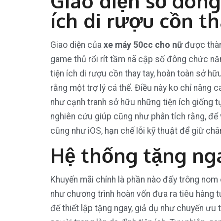
Giao diện số đông
ích di rượu cồn th
Giao diện của
xe máy 50cc cho nữ
được thàn
game thủ rối rít tầm nã cập số đông chức năng
tiện ích di rượu cồn thay tay, hoàn toàn sở 
rằng một trợ lý cá thể. Điều này ko chỉ nâng c
như cạnh tranh sở hữu những tiện ích giống 
nghiên cứu giúp cũng như phân tích rằng, để 
cũng như iOS, hạn chế lỗi kỹ thuật để giữ châ
Hệ thống tặng ng
Khuyến mãi chính là phần nào đấy trông nom
như chương trình hoàn vốn đưa ra tiêu hàng tu
để thiết lập tặng ngay, giả dụ như chuyển ưu