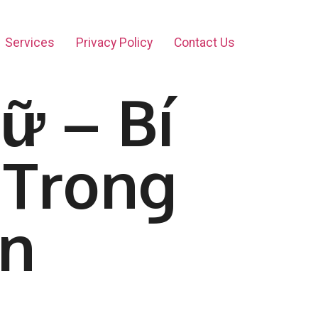
Services
Privacy Policy
Contact Us
ữ – Bí
 Trong
ến