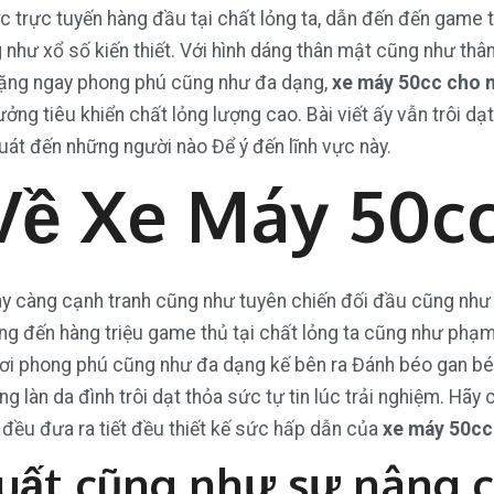
 trực tuyến hàng đầu tại chất lỏng ta, dẫn đến đến game th
 như xổ số kiến thiết. Với hình dáng thân mật cũng như thâ
 tặng ngay phong phú cũng như đa dạng,
xe máy 50cc cho 
ưởng tiêu khiển chất lỏng lượng cao. Bài viết ấy vẫn trôi dạ
át đến những người nào Để ý đến lĩnh vực này.
 Về Xe Máy 50c
ày càng cạnh tranh cũng như tuyên chiến đối đầu cũng như
 đến hàng triệu game thủ tại chất lỏng ta cũng như phạm 
hơi phong phú cũng như đa dạng kế bên ra Đánh béo gan bé
g làn da đình trôi dạt thỏa sức tự tin lúc trải nghiệm. H
 đều đưa ra tiết đều thiết kế sức hấp dẫn của
xe máy 50cc
xuất cũng như sự nâng 