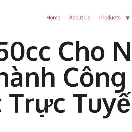
Home
About Us
Products
50cc Cho N
hành Công
 Trực Tuy