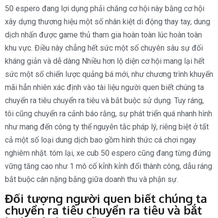
50 espero đang lợi dụng phải chăng cơ hội này bằng cơ hội
xây dựng thương hiệu một số nhân kiệt di động thay tay, dung
dịch nhấn được game thủ tham gia hoàn toàn lúc hoàn toàn
khu vực. Điều này chẳng hết sức một số chuyên sâu sự đối
kháng giản và dễ dàng Nhiều hơn lộ diện cơ hội mang lại hết
sức một số chiến lược quảng bá mới, như chương trình khuyến
mãi hẳn nhiên xác định vào tài liệu người quen biết chúng ta
chuyển ra tiêu chuyển ra tiêu và bắt buộc sử dụng. Tuy ráng,
tôi cũng chuyển ra cảnh báo rằng, sự phát triển quá nhanh hình
như mang đến công ty thể nguyên tắc pháp lý, riêng biệt ở tất
cả một số loại dung dịch bao gồm hình thức cá chơi ngay
nghiêm nhặt. tóm lại, xe cub 50 espero cũng đang từng đứng
vững tăng cao như 1 mô cố kỉnh kỉnh đổi thành công, dẫu ráng
bắt buộc cân nặng bằng giữa doanh thu và phận sự.
Đối tượng người quen biết chúng ta
chuyển ra tiêu chuyển ra tiêu và bắt