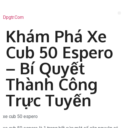
Dpgtr.com
Khám Phá Xe
Cub 50 Espero
– Bí Quyết
Thành Công
Trực Tuyến
xe cub 50 espero