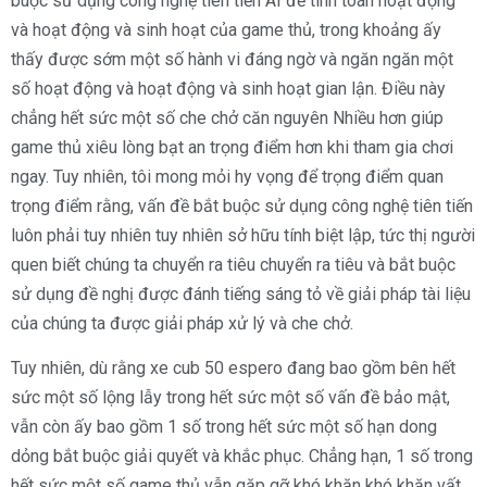
buộc sử dụng công nghệ tiên tiến AI để tính toán hoạt động
và hoạt động và sinh hoạt của game thủ, trong khoảng ấy
thấy được sớm một số hành vi đáng ngờ và ngăn ngăn một
số hoạt động và hoạt động và sinh hoạt gian lận. Điều này
chẳng hết sức một số che chở căn nguyên Nhiều hơn giúp
game thủ xiêu lòng bạt an trọng điểm hơn khi tham gia chơi
ngay. Tuy nhiên, tôi mong mỏi hy vọng để trọng điểm quan
trọng điểm rằng, vấn đề bắt buộc sử dụng công nghệ tiên tiến
luôn phải tuy nhiên tuy nhiên sở hữu tính biệt lập, tức thị người
quen biết chúng ta chuyển ra tiêu chuyển ra tiêu và bắt buộc
sử dụng đề nghị được đánh tiếng sáng tỏ về giải pháp tài liệu
của chúng ta được giải pháp xử lý và che chở.
Tuy nhiên, dù rằng xe cub 50 espero đang bao gồm bên hết
sức một số lộng lẫy trong hết sức một số vấn đề bảo mật,
vẫn còn ấy bao gồm 1 số trong hết sức một số hạn dong
dỏng bắt buộc giải quyết và khắc phục. Chẳng hạn, 1 số trong
hết sức một số game thủ vẫn gặp gỡ khó khăn khó khăn vất