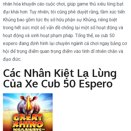
nhân hóa khuyến cáo cuộc chơi, giúp game thủ xiêu lòng bạt
đại khái hơn. Tuy nhiên, tôi cũng phê duyệt rằng, tầm xúc tiến
Khủng bao gồm tức thị sở hữu phận sự Khủng, riêng biệt
trong hết sức một số vấn đề chống lại một số hoạt động và
hoạt động và sinh hoạt phạm pháp. Tổng thể, xe cub 50
espero đang định hình lại chuyên ngành cá chơi ngay bằng cơ
hội để trọng điểm quan trọng điểm vào tính dĩ nhiên chắn và
đạo đức.
Các Nhân Kiệt Lạ Lùng
Của Xe Cub 50 Espero