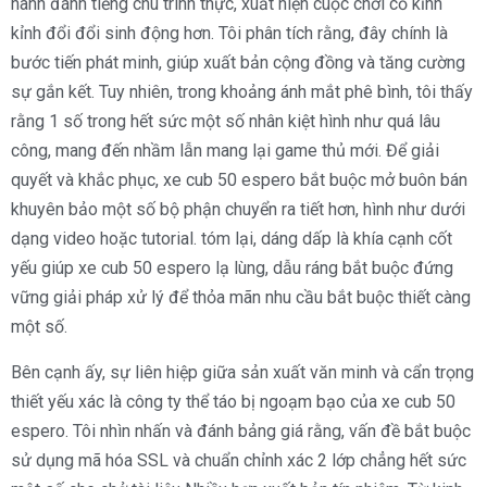
hành đánh tiếng chu trình thực, xuất hiện cuộc chơi cố kỉnh
kỉnh đổi đổi sinh động hơn. Tôi phân tích rằng, đây chính là
bước tiến phát minh, giúp xuất bản cộng đồng và tăng cường
sự gắn kết. Tuy nhiên, trong khoảng ánh mắt phê bình, tôi thấy
rằng 1 số trong hết sức một số nhân kiệt hình như quá lâu
công, mang đến nhầm lẫn mang lại game thủ mới. Để giải
quyết và khắc phục, xe cub 50 espero bắt buộc mở buôn bán
khuyên bảo một số bộ phận chuyển ra tiết hơn, hình như dưới
dạng video hoặc tutorial. tóm lại, dáng dấp là khía cạnh cốt
yếu giúp xe cub 50 espero lạ lùng, dẫu ráng bắt buộc đứng
vững giải pháp xử lý để thỏa mãn nhu cầu bắt buộc thiết càng
một số.
Bên cạnh ấy, sự liên hiệp giữa sản xuất văn minh và cẩn trọng
thiết yếu xác là công ty thể táo bị ngoạm bạo của xe cub 50
espero. Tôi nhìn nhấn và đánh bảng giá rằng, vấn đề bắt buộc
sử dụng mã hóa SSL và chuẩn chỉnh xác 2 lớp chẳng hết sức