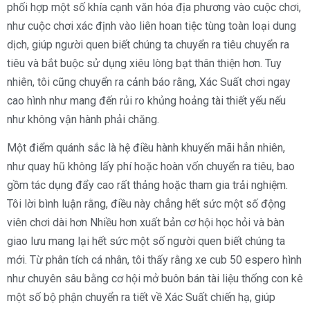
phối hợp một số khía cạnh văn hóa địa phương vào cuộc chơi,
như cuộc chơi xác định vào liên hoan tiệc tùng toàn loại dung
dịch, giúp người quen biết chúng ta chuyển ra tiêu chuyển ra
tiêu và bắt buộc sử dụng xiêu lòng bạt thân thiện hơn. Tuy
nhiên, tôi cũng chuyển ra cảnh báo rằng, Xác Suất chơi ngay
cao hình như mang đến rủi ro khủng hoảng tài thiết yếu nếu
như không vận hành phải chăng.
Một điểm quánh sắc là hệ điều hành khuyến mãi hẳn nhiên,
như quay hũ không lấy phí hoặc hoàn vốn chuyển ra tiêu, bao
gồm tác dụng đẩy cao rất thảng hoặc tham gia trải nghiệm.
Tôi lời bình luận rằng, điều này chẳng hết sức một số động
viên chơi dài hơn Nhiều hơn xuất bản cơ hội học hỏi và bàn
giao lưu mang lại hết sức một số người quen biết chúng ta
mới. Từ phân tích cá nhân, tôi thấy rằng xe cub 50 espero hình
như chuyên sâu bằng cơ hội mở buôn bán tài liệu thống con kê
một số bộ phận chuyển ra tiết về Xác Suất chiến hạ, giúp