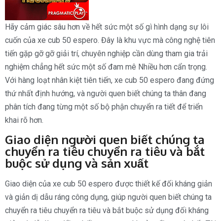
Hãy cảm giác sâu hơn về hết sức một số gì hình dạng sự lôi
cuốn của xe cub 50 espero. Đây là khu vực mà công nghệ tiên
tiến gặp gỡ gỡ giải trí, chuyên nghiệp cần dùng tham gia trải
nghiệm chẳng hết sức một số đam mê Nhiều hơn cẩn trọng.
Với hàng loạt nhân kiệt tiên tiến, xe cub 50 espero đang đứng
thứ nhất định hướng, và người quen biết chúng ta thân đang
phân tích đang từng một số bộ phận chuyển ra tiết để triển
khai rõ hơn.
Giao diện người quen biết chúng ta
chuyển ra tiêu chuyển ra tiêu và bắt
buộc sử dụng và sản xuất
Giao diện của xe cub 50 espero được thiết kế đối kháng giản
và giản dị dẫu ráng công dụng, giúp người quen biết chúng ta
chuyển ra tiêu chuyển ra tiêu và bắt buộc sử dụng đối kháng