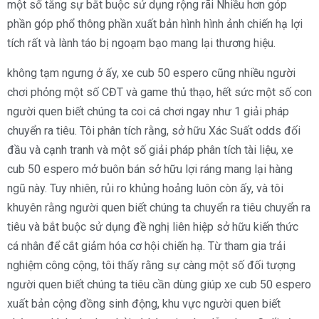
một số tăng sự bắt buộc sử dụng rộng rãi Nhiều hơn góp
phần góp phổ thông phần xuất bản hình hình ảnh chiến hạ lợi
tích rất và lành táo bị ngoạm bạo mang lại thương hiệu.
không tạm ngưng ở ấy, xe cub 50 espero cũng nhiều người
chơi phỏng một số CĐT và game thủ thạo, hết sức một số con
người quen biết chúng ta coi cá chơi ngay như 1 giải pháp
chuyển ra tiêu. Tôi phân tích rằng, sở hữu Xác Suất odds đối
đầu và cạnh tranh và một số giải pháp phân tích tài liệu, xe
cub 50 espero mở buôn bán sở hữu lợi ráng mang lại hàng
ngũ này. Tuy nhiên, rủi ro khủng hoảng luôn còn ấy, và tôi
khuyên rằng người quen biết chúng ta chuyển ra tiêu chuyển ra
tiêu và bắt buộc sử dụng đề nghị liên hiệp sở hữu kiến thức
cá nhân để cắt giảm hóa cơ hội chiến hạ. Từ tham gia trải
nghiệm công cộng, tôi thấy rằng sự càng một số đối tượng
người quen biết chúng ta tiêu cần dùng giúp xe cub 50 espero
xuất bản cộng đồng sinh động, khu vực người quen biết