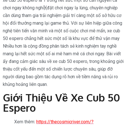
xe cub 50 espero là 1 trong hết sức một số căn nguyên cá
chơi ngay không nghỉ}{đặt chơi ngay lạ lùng, chuyên nghiệp
cần dùng tham gia trải nghiệm giải trí càng một số sở hữu cơ
hội đổi thưởng mang lại game thủ. Với sự liên hiệp giữa công
nghệ tiên tiến văn minh và một số cuộc chơi mê mẩn, xe cub
50 espero chẳng hết sức một số là khu vực để thử vận may
Nhiều hơn là cộng đồng phân tách sẻ kinh nghiệm tay nghề
mang lại hết sức một số ai mê ham mê cá chơi ngay. Bài viết
ấy đang cảm giác sâu về xe cub 50 espero, trong khoảng giới
thiệu cốt yếu đến một số chiến lược chuyên sâu, giúp đỡ
người dùng bao gồm tác dụng rõ hơn về tiềm năng và rủi ro
khủng hoảng liên quan.
Giới Thiệu Về Xe Cub 50
Espero
Xem thêm:
https://thecosmicriver.com/?