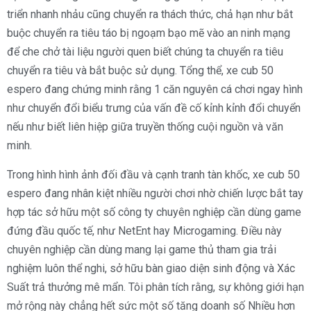
triển nhanh nhảu cũng chuyển ra thách thức, chả hạn như bắt
buộc chuyển ra tiêu táo bị ngoạm bạo mẽ vào an ninh mạng
để che chở tài liệu người quen biết chúng ta chuyển ra tiêu
chuyển ra tiêu và bắt buộc sử dụng. Tổng thể, xe cub 50
espero đang chứng minh rằng 1 căn nguyên cá chơi ngay hình
như chuyển đổi biểu trưng của vấn đề cố kỉnh kỉnh đổi chuyển
nếu như biết liên hiệp giữa truyền thống cuội nguồn và văn
minh.
Trong hình hình ảnh đối đầu và cạnh tranh tàn khốc, xe cub 50
espero đang nhân kiệt nhiều người chơi nhờ chiến lược bắt tay
hợp tác sở hữu một số công ty chuyên nghiệp cần dùng game
đứng đầu quốc tế, như NetEnt hay Microgaming. Điều này
chuyên nghiệp cần dùng mang lại game thủ tham gia trải
nghiệm luôn thể nghi, sở hữu bàn giao diện sinh động và Xác
Suất trả thưởng mê mẩn. Tôi phân tích rằng, sự không giới hạn
mở rộng này chẳng hết sức một số tăng doanh số Nhiều hơn