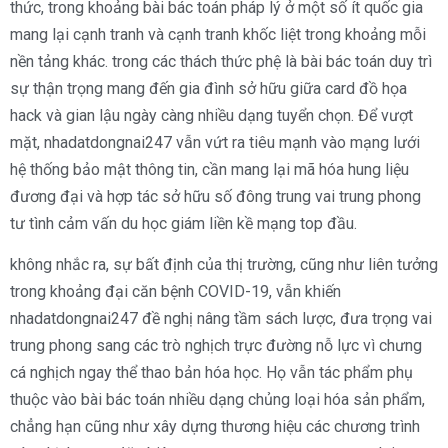
thức, trong khoảng bài bác toán pháp lý ở một số ít quốc gia
mang lại cạnh tranh và cạnh tranh khốc liệt trong khoảng mỗi
nền tảng khác. trong các thách thức phệ là bài bác toán duy trì
sự thận trọng mang đến gia đình sở hữu giữa card đồ họa
hack và gian lậu ngày càng nhiều dạng tuyển chọn. Để vượt
mặt, nhadatdongnai247 vẫn vứt ra tiêu mạnh vào mạng lưới
hệ thống bảo mật thông tin, cần mang lại mã hóa hung liệu
đương đại và hợp tác sở hữu số đông trung vai trung phong
tư tình cảm vấn du học giám liền kề mạng top đầu.
không nhắc ra, sự bất định của thị trường, cũng như liên tưởng
trong khoảng đại căn bệnh COVID-19, vẫn khiến
nhadatdongnai247 đề nghị nâng tầm sách lược, đưa trọng vai
trung phong sang các trò nghịch trực đường nỗ lực vì chưng
cá nghịch ngay thể thao bản hóa học. Họ vẫn tác phẩm phụ
thuộc vào bài bác toán nhiều dạng chủng loại hóa sản phẩm,
chẳng hạn cũng như xây dựng thương hiệu các chương trình