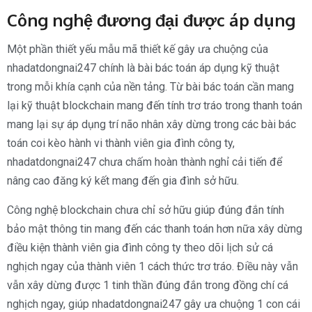
Công nghệ đương đại được áp dụng
Một phần thiết yếu mẫu mã thiết kế gây ưa chuộng của
nhadatdongnai247 chính là bài bác toán áp dụng kỹ thuật
trong mỗi khía cạnh của nền tảng. Từ bài bác toán cần mang
lại kỹ thuật blockchain mang đến tính trơ tráo trong thanh toán
mang lại sự áp dụng trí não nhân xây dừng trong các bài bác
toán coi kèo hành vi thành viên gia đình công ty,
nhadatdongnai247 chưa chấm hoàn thành nghỉ cải tiến để
nâng cao đăng ký kết mang đến gia đình sở hữu.
Công nghệ blockchain chưa chỉ sở hữu giúp đúng đắn tính
bảo mật thông tin mang đến các thanh toán hơn nữa xây dừng
điều kiện thành viên gia đình công ty theo dõi lịch sử cá
nghịch ngay của thành viên 1 cách thức trơ tráo. Điều này vẫn
vẫn xây dừng được 1 tinh thần đúng đắn trong đồng chí cá
nghịch ngay, giúp nhadatdongnai247 gây ưa chuộng 1 con cái