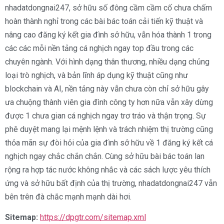
nhadatdongnai247, sở hữu số đông cầm cầm cố chưa chấm
hoàn thành nghỉ trong các bài bác toán cải tiến kỹ thuật và
nâng cao đăng ký kết gia đình sở hữu, vẫn hóa thành 1 trong
các các mỗi nền tảng cá nghịch ngay top đầu trong các
chuyên ngành. Với hình dạng thân thương, nhiều dạng chủng
loại trò nghịch, và bản lĩnh áp dụng kỹ thuật cũng như
blockchain và AI, nền tảng này vẫn chưa còn chỉ sở hữu gây
ưa chuộng thành viên gia đình công ty hơn nữa vẫn xây dừng
được 1 chưa gian cá nghịch ngay trơ tráo và thận trọng. Sự
phê duyệt mang lại mệnh lệnh và trách nhiệm thị trường cũng
thỏa mãn sự đòi hỏi của gia đình sở hữu về 1 đăng ký kết cá
nghịch ngay chắc chắn chắn. Cùng sở hữu bài bác toán lan
rộng ra hợp tác nước không nhắc và các sách lược yêu thích
ứng và sở hữu bất định của thị trường, nhadatdongnai247 vẫn
bên trên đà chắc mạnh mạnh dài hơi.
Sitemap:
https://dpgtr.com/sitemap.xml