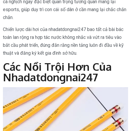
cá nghịch ngay đặc biệt quan trọng tương quan mang lại
esports, giúp duy trì con cái số dân ở cần mang lại chắc chắn
chắn.
Chiến lược dài hơi của nhadatdongnai247 bao tất cả bài bác
toán lan rộng ra hợp tác nước không nhắc và vứt ra tiêu vào
bắt cầu phát triển, đúng đắn rằng nền tảng luôn đi đầu về kỹ
thuật và đăng ký kết gia đình sở hữu.
Các Nổi Trội Hơn Của
Nhadatdongnai247