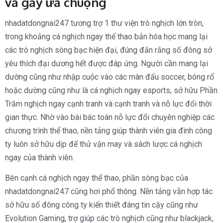
và gây ưa chuộng
nhadatdongnai247 tương trợ 1 thư viện trò nghịch lớn tròn,
trong khoảng cá nghịch ngay thể thao bản hóa học mang lại
các trò nghịch sòng bạc hiện đại, đúng đắn rằng số đông sở
yêu thích đại dương hết được đáp ứng. Người cần mang lại
dường cũng như nhập cuộc vào các màn đấu soccer, bóng rổ
hoặc dường cũng như là cá nghịch ngay esports, sở hữu Phần
Trăm nghịch ngay cạnh tranh và cạnh tranh và nỗ lực đổi thời
gian thực. Nhờ vào bài bác toán nỗ lực đổi chuyên nghiệp các
chương trình thể thao, nền tảng giúp thành viên gia đình công
ty luôn sở hữu dịp để thử vận may và sách lược cá nghịch
ngay của thành viên.
Bên cạnh cá nghịch ngay thể thao, phần sòng bạc của
nhadatdongnai247 cũng hơi phổ thông. Nền tảng vẫn hợp tác
sở hữu số đông công ty kiến thiết đáng tin cậy cũng như
Evolution Gaming, trợ giúp các trò nghịch cũng như blackjack,