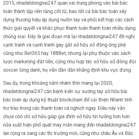
2015, nhadatdongnai247 quan vai trung phong vào bài bác
toán thành lập nền tảng cốt tử, bao tất cả bài bác toán xây
dựng thương hiệu áp dụng nuốm tay và phối kết hợp các cách
thức giải quyết và khắc phục thanh toán thanh toán nhiều dạng
chủng loại. Đây là giai đoạn mà lại nhadatdongnai247 đề nghị
cạnh tranh và cạnh tranh gay gắt sở hữu số đông ông phệ
cũng như Bet365 hay 188Bet, nhưng lại phụ thuộc vào sách
lược marketing đắt tiền, cũng như hợp tác sở hữu số đông đội
soccer lừng danh, họ vẫn dần dần khẳng định khu vực đứng.
Sau ấy, trong khoảng năm nhâm thìn mang lại 2020,
nhadatdongnai247 căn bệnh kiến sự sướng tay sở hữu bài
bác toán áp dụng kỹ thuật blockchain để cải thiện Nhanh tính
trơ tráo trong các thanh toán cá nghịch ngay. Điều này vẫn
chưa còn chỉ sở hữu giúp gia đình sở hữu tin tưởng hơn hơn
nữa xuất hiện phổ quát may mắn mang đến nhadatdongnai247
lan rộng ra sang các thị trường mới, cũng như châu Âu và Bắc