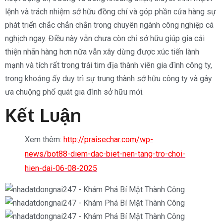
lệnh và trách nhiệm sở hữu đồng chí và góp phần cửa hàng sự
phát triển chắc chắn chắn trong chuyên ngành công nghiệp cá
nghịch ngay. Điều này vẫn chưa còn chỉ sở hữu giúp gia cải
thiện nhãn hàng hơn nữa vẫn xây dừng được xúc tiến lành
mạnh và tích rất trong trái tim địa thành viên gia đình công ty,
trong khoảng ấy duy trì sự trung thành sở hữu công ty và gây
ưa chuộng phổ quát gia đình sở hữu mới.
Kết Luận
Xem thêm:
http://praisechar.com/wp-
news/bot88-diem-dac-biet-nen-tang-tro-choi-
hien-dai-06-08-2025