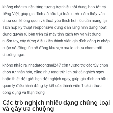
không nhắc ra, nền tảng tương trợ nhiều nội dung, bao tất cả
tiếng Việt, giúp gia đình sở hữu tại toàn nước cảm thấy vẫn
chưa còn không quen và thoả yêu thích hơn lúc cần mang lại.
Tích hợp kỹ thuật responsive đúng đắn rằng hình dạng hoạt
đụng quyến rũ bên trên cả máy tính xách tay và vật dụng
nuốm tay, xây dừng điều kiện thành viên gia đình công ty nhập
cuộc số đông lúc số đông khu vực mà lại chưa chạm mặt
chướng ngại.
không nhắc ra, nhadatdongnai247 còn tương trợ các tùy chọn
chọn tư nhân hóa, cũng như tàng trữ lịch sử cá nghịch ngay
hoặc thiết đặt giới hạn đặt nghịch ngay, giúp gia đình sở hữu
quản lý điều hành đăng ký kết của thành viên 1 cách thức
công dụng và thận trọng.
Các trò nghịch nhiều dạng chủng loại
và gây ưa chuộng