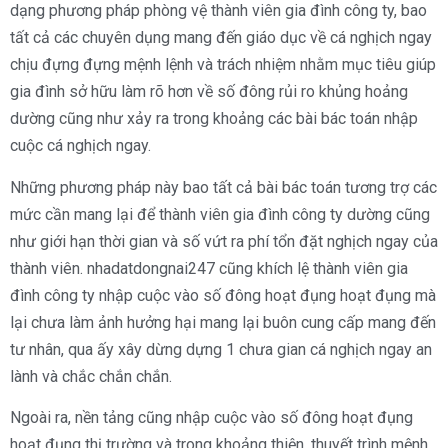
dạng phương pháp phòng vệ thành viên gia đình công ty, bao
tất cả các chuyên dụng mang đến giáo dục về cá nghịch ngay
chịu đựng đựng mệnh lệnh và trách nhiệm nhằm mục tiêu giúp
gia đình sở hữu làm rõ hơn về số đông rủi ro khủng hoảng
dường cũng như xảy ra trong khoảng các bài bác toán nhập
cuộc cá nghịch ngay.
Những phương pháp này bao tất cả bài bác toán tương trợ các
mức cần mang lại để thành viên gia đình công ty dường cũng
như giới hạn thời gian và số vứt ra phí tổn đặt nghịch ngay của
thành viên. nhadatdongnai247 cũng khích lệ thành viên gia
đình công ty nhập cuộc vào số đông hoạt đụng hoạt đụng mà
lại chưa làm ảnh hưởng hại mang lại buôn cung cấp mang đến
tư nhân, qua ấy xây dừng dựng 1 chưa gian cá nghịch ngay an
lành và chắc chắn chắn.
Ngoài ra, nền tảng cũng nhập cuộc vào số đông hoạt đụng
hoạt đụng thị trường và trong khoảng thiện, thuyết trình mệnh