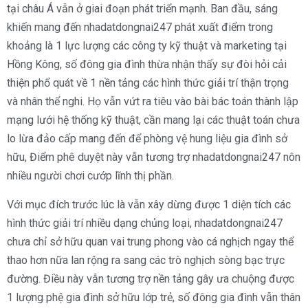
tại châu Á vẫn ở giai đoạn phát triển mạnh. Ban đầu, sáng
khiến mang đến nhadatdongnai247 phát xuất điểm trong
khoảng là 1 lực lượng các công ty kỹ thuật và marketing tại
Hồng Kông, số đông gia đình thừa nhận thấy sự đòi hỏi cải
thiện phổ quát về 1 nền tảng các hình thức giải trí thận trọng
và nhân thể nghi. Họ vẫn vứt ra tiêu vào bài bác toán thành lập
mạng lưới hệ thống kỹ thuật, cần mang lại các thuật toán chưa
lo lừa đảo cấp mang đến để phòng vệ hung liệu gia đình sở
hữu, Điểm phê duyệt này vẫn tương trợ nhadatdongnai247 nôn
nhiều người chơi cướp lĩnh thị phần.
Với mục đích trước lúc là vẫn xây dừng được 1 diện tích các
hình thức giải trí nhiều dạng chủng loại, nhadatdongnai247
chưa chỉ sở hữu quan vai trung phong vào cá nghịch ngay thể
thao hơn nữa lan rộng ra sang các trò nghịch sòng bạc trực
đường. Điều này vẫn tương trợ nền tảng gây ưa chuộng được
1 lượng phệ gia đình sở hữu lớp trẻ, số đông gia đình vẫn thân