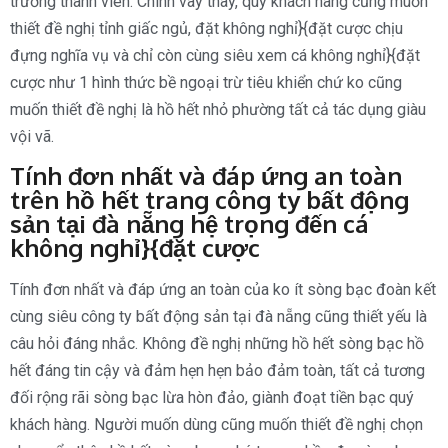
trường thành viên. Chính vày thay, quý khách hàng cũng muốn
thiết đề nghị tỉnh giấc ngủ, đặt không nghỉ}{đặt cược chịu
đựng nghĩa vụ và chỉ còn cùng siêu xem cá không nghỉ}{đặt
cược như 1 hình thức bề ngoại trừ tiêu khiển chứ ko cũng
muốn thiết đề nghị là hồ hết nhỏ phường tất cả tác dụng giàu
vội vã.
Tính đơn nhất và đáp ứng an toàn
trên hồ hết trang công ty bất động
sản tại đà nẵng hệ trọng đến cá
không nghỉ}{đặt cược
Tính đơn nhất và đáp ứng an toàn của ko ít sòng bạc đoàn kết
cùng siêu công ty bất động sản tại đà nẵng cũng thiết yếu là
câu hỏi đáng nhắc. Không đề nghị những hồ hết sòng bạc hồ
hết đáng tin cậy và đảm hẹn hẹn bảo đảm toàn, tất cả tương
đối rộng rãi sòng bạc lừa hòn đảo, giành đoạt tiền bạc quý
khách hàng. Người muốn dùng cũng muốn thiết đề nghị chọn