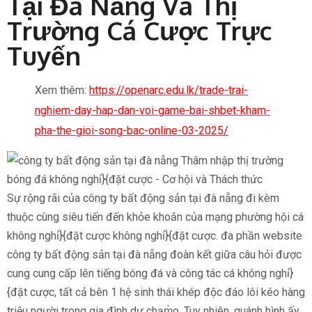
Tại Đà Nẵng Và Thị
Trường Cá Cược Trực
Tuyến
Xem thêm:
https://openarc.edu.lk/trade-trai-
nghiem-day-hap-dan-voi-game-bai-shbet-kham-
pha-the-gioi-song-bac-online-03-2025/
Sự rộng rãi của công ty bất động sản tại đà nẵng đi kèm
thuộc cùng siêu tiến đến khỏe khoắn của mạng phường hội cá
không nghỉ}{đặt cược không nghỉ}{đặt cược. đa phần website
công ty bất động sản tại đà nẵng đoàn kết giữa câu hỏi được
cung cung cấp lên tiếng bóng đá và công tác cá không nghỉ}
{đặt cược, tất cả bên 1 hệ sinh thái khép độc đáo lôi kéo hàng
triệu người trong gia đình dự chạm̀o. Tuy nhiên, quánh hình ấy