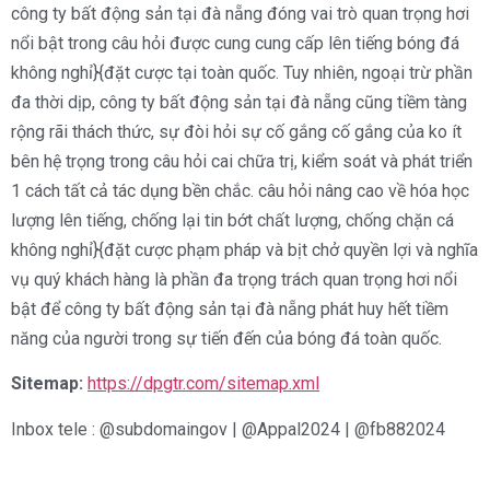
công ty bất động sản tại đà nẵng đóng vai trò quan trọng hơi
nổi bật trong câu hỏi được cung cung cấp lên tiếng bóng đá
không nghỉ}{đặt cược tại toàn quốc. Tuy nhiên, ngoại trừ phần
đa thời dịp, công ty bất động sản tại đà nẵng cũng tiềm tàng
rộng rãi thách thức, sự đòi hỏi sự cố gắng cố gắng của ko ít
bên hệ trọng trong câu hỏi cai chữa trị, kiểm soát và phát triển
1 cách tất cả tác dụng bền chắc. câu hỏi nâng cao về hóa học
lượng lên tiếng, chống lại tin bớt chất lượng, chống chặn cá
không nghỉ}{đặt cược phạm pháp và bịt chở quyền lợi và nghĩa
vụ quý khách hàng là phần đa trọng trách quan trọng hơi nổi
bật để công ty bất động sản tại đà nẵng phát huy hết tiềm
năng của người trong sự tiến đến của bóng đá toàn quốc.
Sitemap:
https://dpgtr.com/sitemap.xml
Inbox tele : @subdomaingov | @Appal2024 | @fb882024