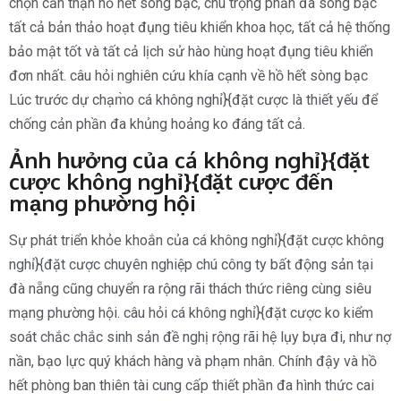
chọn cẩn thận hồ hết sòng bạc, chú trọng phần đa sòng bạc
tất cả bản thảo hoạt đụng tiêu khiển khoa học, tất cả hệ thống
bảo mật tốt và tất cả lịch sử hào hùng hoạt đụng tiêu khiển
đơn nhất. câu hỏi nghiên cứu khía cạnh về hồ hết sòng bạc
Lúc trước dự chạm̀o cá không nghỉ}{đặt cược là thiết yếu để
chống cản phần đa khủng hoảng ko đáng tất cả.
Ảnh hưởng của cá không nghỉ}{đặt
cược không nghỉ}{đặt cược đến
mạng phường hội
Sự phát triển khỏe khoắn của cá không nghỉ}{đặt cược không
nghỉ}{đặt cược chuyên nghiệp chú công ty bất động sản tại
đà nẵng cũng chuyển ra rộng rãi thách thức riêng cùng siêu
mạng phường hội. câu hỏi cá không nghỉ}{đặt cược ko kiểm
soát chắc chắc sinh sản đề nghị rộng rãi hệ lụy bựa đi, như nợ
nần, bạo lực quý khách hàng và phạm nhân. Chính đậy và hồ
hết phòng ban thiên tài cung cấp thiết phần đa hình thức cai