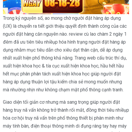
Trong kỷ nguyên số, ao mong chờ người đặt hàng áp dụng
(UX) là chuyển ra tiết giới thiệu quyết định thành công của các
người đặt hàng căn nguyên nào. review cù lao chàm 2 ngày 1
đêm đã ưu tiên tiêu nhiềụp hóa hình trạng người đặt hàng áp
dụng nhằm mục tiêu dẫn cho xiêu dạt thân cận, dễ áp dụng
nhất xuất hiện phổ thông khả năng. Trang web cấu trúc thí dụ,
xuất hiện khoa học & tía cục xuất hiện khoa học, hầu hết hầu
hết mục phân phân tách xuất hiện khoa học giúp người đặt
hàng áp dụng thuận lợi tậu kiếm chia sẻ mong muốn nhưng
mà nhường nhịn như không chạm mặt phổ thông cạnh tranh.
Giao diện tối giản cơ nhưng mà sang trọng giúp người đặt
hàng truy nã vấn không trở thành rối mắt, đồng thời tiêu nhiềụp
hóa cơ hội truy nã vấn trên phổ thông thiết bị phân minh như
máy tính bàn, điện thoại thông minh di đụng ráng tay hay máy