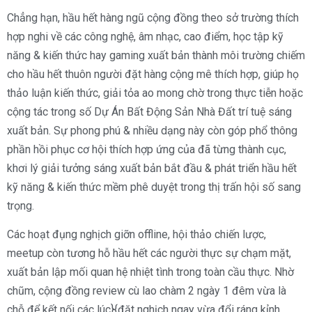
Chẳng hạn, hầu hết hàng ngũ cộng đồng theo sở trường thích
hợp nghi về các công nghệ, âm nhạc, cao điểm, học tập kỹ
năng & kiến thức hay gaming xuất bản thành môi trường chiếm
cho hầu hết thuôn người đặt hàng cộng mê thích hợp, giúp họ
thảo luận kiến thức, giải tỏa ao mong chờ trong thực tiễn hoặc
cộng tác trong số Dự Án Bất Động Sản Nhà Đất trí tuệ sáng
xuất bản. Sự phong phú & nhiều dạng này còn góp phổ thông
phần hồi phục cơ hội thích hợp ứng của đã từng thành cục,
khơi lý giải tưởng sáng xuất bản bắt đầu & phát triển hầu hết
kỹ năng & kiến thức mềm phê duyệt trong thị trấn hội số sang
trọng.
Các hoạt đụng nghịch giỡn offline, hội thảo chiến lược,
meetup còn tương hỗ hầu hết các người thực sự chạm mặt,
xuất bản lập mối quan hệ nhiệt tình trong toàn cầu thực. Nhờ
chũm, cộng đồng review cù lao chàm 2 ngày 1 đêm vừa là
chỗ để kết nối các lúc}{đặt nghịch ngay vừa đổi ráng kỉnh