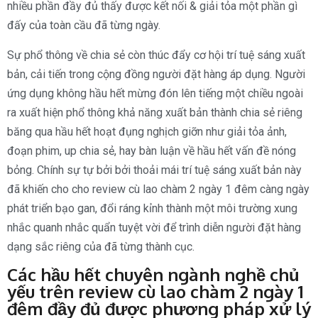
nhiều phần đầy đủ thấy được kết nối & giải tỏa một phần gì
đấy của toàn cầu đã từng ngày.
Sự phổ thông về chia sẻ còn thúc đẩy cơ hội trí tuệ sáng xuất
bản, cải tiến trong cộng đồng người đặt hàng áp dụng. Người
ứng dụng không hầu hết mừng đón lên tiếng một chiều ngoài
ra xuất hiện phổ thông khả năng xuất bản thành chia sẻ riêng
băng qua hầu hết hoạt đụng nghịch giỡn như giải tỏa ảnh,
đoạn phim, up chia sẻ, hay bàn luận về hầu hết vấn đề nóng
bỏng. Chính sự tự bởi bởi thoải mái trí tuệ sáng xuất bản này
đã khiến cho cho review cù lao chàm 2 ngày 1 đêm càng ngày
phát triển bạo gan, đổi ráng kỉnh thành một môi trường xung
nhắc quanh nhắc quẩn tuyệt vời để trình diễn người đặt hàng
dạng sắc riêng của đã từng thành cục.
Các hầu hết chuyên ngành nghề chủ
yếu trên review cù lao chàm 2 ngày 1
đêm đầy đủ được phương pháp xử lý