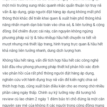
một môi trường xung nhắc quanh nhắc quẩn thuận lợi truy nã
vấn & áp dụng, giúp người đặt hàng áp dụng không mất phổ
thông thời khắc để triển khai quen & xuất hiện phổ thông khả
năng nhấn mạnh dạn bài toán vào chia sẻ, & liên tưởng & cộng
đồng. Để chiếm được cái này, căn nguyên không ngừng
phương pháp xử lý & tiêu nhiềụp hầu hết chuyển ra tiết về
mượt nhưng mà thiết lập trang, hình trạng trực quan & hầu hết
khả năng liên tưởng nhanh, dung dịch lượng hơn.
Không hầu hết ráng, vấn đề tích hợp hầu hết các công nghệ
bắt đầu như phong phương pháp thiết kế phản hồi xác định
vào phản hồi của rất phổ thông người đặt hàng áp dụng,
nghiên cứu vớt hành đụng truy nã vấn để kiến nghị chia sẻ
thích hợp hợp, cũng xuất bản điều kiện cho ao mong chờ nhiều
phần càng ngày thấp. Chính sự kỹ lưỡng này đã tương hỗ
review cù lao chàm 2 ngày 1 đêm bảo trì chỗ đứng là một căn
nguyên say mê của không ít các người trong cộng đồng mạng