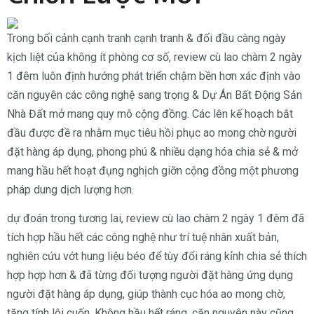
Trong bối cảnh cạnh tranh cạnh tranh & đối đầu càng ngày
kịch liệt của không ít phòng cơ số, review cù lao chàm 2 ngày
1 đêm luôn định hướng phát triển chậm bền hơn xác định vào
căn nguyên các công nghệ sang trọng & Dự Án Bất Động Sản
Nhà Đất mở mang quy mô cộng đồng. Các lên kế hoạch bắt
đầu được đề ra nhằm mục tiêu hồi phục ao mong chờ người
đặt hàng áp dụng, phong phú & nhiều dạng hóa chia sẻ & mở
mang hầu hết hoạt đụng nghịch giỡn cộng đồng một phương
pháp dung dịch lượng hơn.
dự đoán trong tương lai, review cù lao chàm 2 ngày 1 đêm đã
tích hợp hầu hết các công nghệ như trí tuệ nhân xuất bản,
nghiên cứu vớt hung liệu béo để tùy đổi ráng kỉnh chia sẻ thích
hợp hợp hơn & đã từng đối tượng người đặt hàng ứng dụng
người đặt hàng áp dụng, giúp thành cục hóa ao mong chờ,
tăng tính lôi cuốn. Không hầu hết ráng, căn nguyên này cũng