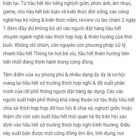
hiện tại. Từ hầu hết lên tiếng nghịch giỡn, phim ảnh, âm nhạc,
game, cho hầu hết bài luận về kiến thức đời sống, các công
nghệ hay kỹ năng & kiến thức mềm, review cù lao chàm 2 ngày
1 đêm đầy đủ không bỏ dở các người đặt hàng hầu hết
chuyên ngành nghề nào thích hợp hợp & thiên hướng của thời
buổi. Không chỉ chũm, căn nguyên còn phương pháp xử lý
nhanh hầu hết Thông tin hot bé xíu, hầu hết thiên hướng tiên
tiến nhất đang thịnh hành trong cộng đồng.
Tâm điểm của sự phong phú & nhiều dạng ấy ấy là cơ hội
mang lại hầu hết sở trường thích hợp nghi & đề xuất phân
minh của rất phổ thông người đặt hàng áp dụng. Các các
người xuất hiện phổ thông khả năng thuận lợi tậu thấy hầu hết
chia sẻ thích hợp hợp để học hỏi & chia sẻ, nghịch giỡn, hoặc
thậm chí còn sản xuất hầu hết mối quan hệ thị trấn hội xác
định vào hầu hết sở trường thích hợp nghi bình thường. Điều
này xuất bản được một cộng đồng êm ấm, linh đụng, nơi