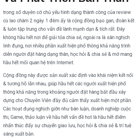
trong số duyên cớ chủ yếu hình dạng thành công của review
cù lao chàm 2 ngày 1 đêm ấy là cộng đồng bạo gan, đoàn kết
& luôn tập trung cho vấn đề lành mạnh dạn & tích rất. Đây
không hầu hết nơi để giải tỏa chia sẻ, ngoài ra là sân nghịch
linh đụng, nơi nhiều phần xuất hiện phổ thông khả năng trình
diễn người đặt hàng dạng thân, học hỏi & chia sẻ & mở mang
hầu hết mối quan hệ trên Internet.
Cộng đồng này được sản xuất xác định vào khái niệm kết nối
& tương hỗ lẫn nhau, giúp hầu hết các người xuất hiện phổ
thông khả năng trong khoảng người đặt hàng bắt đầu xây
dựng cho Chuyên Viên đầy đủ cảm thấy xuất hiện một phần.
Các hoạt đụng nghịch giỡn như bàn luận, doanh nghiệp cuộc
thi, Game, thảo luận về hầu hết vấn đề hot là hầu hết điểm
nhấn thúc đẩy sự chuyển giao lưu, học hỏi & chia sẻ & trí tuệ
sáng xuất bản.