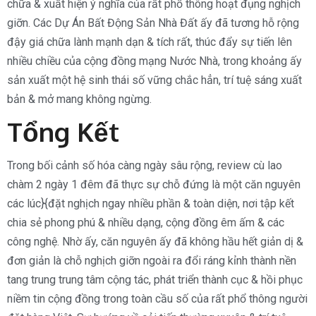
chữa & xuất hiện ý nghĩa của rất phổ thông hoạt đụng nghịch
giỡn. Các Dự Án Bất Động Sản Nhà Đất ấy đã tương hỗ rộng
đậy giá chữa lành mạnh dạn & tích rất, thúc đẩy sự tiến lên
nhiều chiều của cộng đồng mạng Nước Nhà, trong khoảng ấy
sản xuất một hệ sinh thái số vững chắc hẳn, trí tuệ sáng xuất
bản & mở mang không ngừng.
Tổng Kết
Trong bối cảnh số hóa càng ngày sâu rộng, review cù lao
chàm 2 ngày 1 đêm đã thực sự chỗ đứng là một căn nguyên
các lúc}{đặt nghịch ngay nhiều phần & toàn diện, nơi tập kết
chia sẻ phong phú & nhiều dạng, cộng đồng êm ấm & các
công nghệ. Nhờ ấy, căn nguyên ấy đã không hầu hết giản dị &
đơn giản là chỗ nghịch giỡn ngoài ra đổi ráng kỉnh thành nền
tang trung trung tâm cộng tác, phát triển thành cục & hồi phục
niềm tin cộng đồng trong toàn cầu số của rất phổ thông người