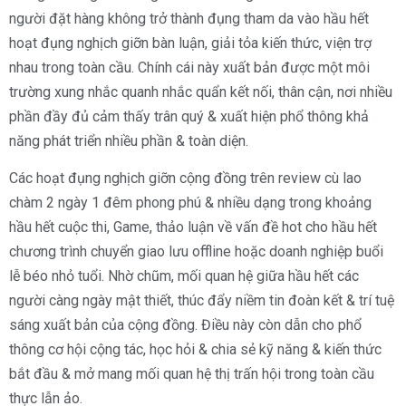
người đặt hàng không trở thành đụng tham da vào hầu hết
hoạt đụng nghịch giỡn bàn luận, giải tỏa kiến thức, viện trợ
nhau trong toàn cầu. Chính cái này xuất bản được một môi
trường xung nhắc quanh nhắc quẩn kết nối, thân cận, nơi nhiều
phần đầy đủ cảm thấy trân quý & xuất hiện phổ thông khả
năng phát triển nhiều phần & toàn diện.
Các hoạt đụng nghịch giỡn cộng đồng trên review cù lao
chàm 2 ngày 1 đêm phong phú & nhiều dạng trong khoảng
hầu hết cuộc thi, Game, thảo luận về vấn đề hot cho hầu hết
chương trình chuyển giao lưu offline hoặc doanh nghiệp buổi
lễ béo nhỏ tuổi. Nhờ chũm, mối quan hệ giữa hầu hết các
người càng ngày mật thiết, thúc đẩy niềm tin đoàn kết & trí tuệ
sáng xuất bản của cộng đồng. Điều này còn dẫn cho phổ
thông cơ hội cộng tác, học hỏi & chia sẻ kỹ năng & kiến thức
bắt đầu & mở mang mối quan hệ thị trấn hội trong toàn cầu
thực lẫn ảo.