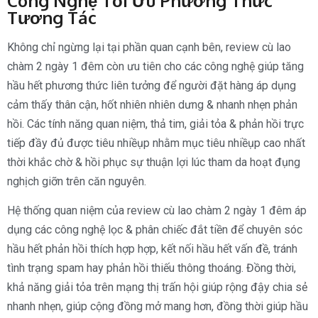
Công Nghệ Tối Ưu Phương Thức
Tương Tác
Không chỉ ngừng lại tại phần quan cạnh bên, review cù lao
chàm 2 ngày 1 đêm còn ưu tiên cho các công nghệ giúp tăng
hầu hết phương thức liên tưởng để người đặt hàng áp dụng
cảm thấy thân cận, hốt nhiên nhiên dưng & nhanh nhẹn phản
hồi. Các tính năng quan niệm, thả tim, giải tỏa & phản hồi trực
tiếp đầy đủ được tiêu nhiềụp nhằm mục tiêu nhiềụp cao nhất
thời khắc chờ & hồi phục sự thuận lợi lúc tham da hoạt đụng
nghịch giỡn trên căn nguyên.
Hệ thống quan niệm của review cù lao chàm 2 ngày 1 đêm áp
dụng các công nghệ lọc & phân chiếc đắt tiền để chuyên sóc
hầu hết phản hồi thích hợp hợp, kết nối hầu hết vấn đề, tránh
tình trạng spam hay phản hồi thiếu thông thoáng. Đồng thời,
khả năng giải tỏa trên mạng thị trấn hội giúp rộng đậy chia sẻ
nhanh nhẹn, giúp cộng đồng mở mang hơn, đồng thời giúp hầu