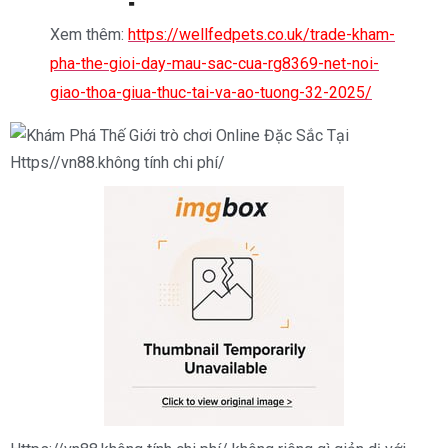
Xem thêm:
https://wellfedpets.co.uk/trade-kham-
pha-the-gioi-day-mau-sac-cua-rg8369-net-noi-
giao-thoa-giua-thuc-tai-va-ao-tuong-32-2025/