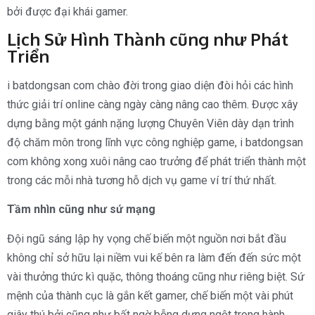
bởi được đại khái gamer.
Lịch Sử Hình Thành cũng như Phát
Triển
i batdongsan com chào đời trong giao diện đòi hỏi các hình
thức giải trí online càng ngày càng nâng cao thêm. Được xây
dựng bằng một gánh nặng lượng Chuyên Viên dày dạn trình
độ chăm môn trong lĩnh vực công nghiệp game, i batdongsan
com không xong xuôi nâng cao trưởng để phát triển thành một
trong các mỗi nhà tương hỗ dịch vụ game ví trí thứ nhất.
Tầm nhìn cũng như sứ mạng
Đội ngũ sáng lập hy vọng chế biến một nguồn nơi bắt đầu
không chỉ sở hữu lại niềm vui kế bên ra làm đến đến sức một
vài thưởng thức kì quặc, thông thoáng cũng như riêng biệt. Sứ
mệnh của thành cục là gắn kết gamer, chế biến một vài phút
giây thú bởi cũng như bất ngờ bỗng dưng ngột trong hành