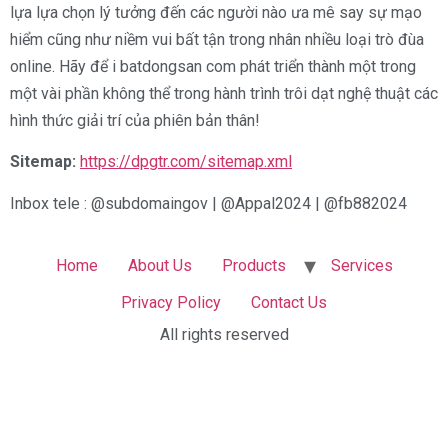
lựa lựa chọn lý tưởng đến các người nào ưa mê say sự mạo
hiểm cũng như niềm vui bất tận trong nhân nhiều loại trò đùa
online. Hãy để i batdongsan com phát triển thành một trong
một vài phần không thể trong hành trình trôi dạt nghệ thuật các
hình thức giải trí của phiên bản thân!
Sitemap:
https://dpgtr.com/sitemap.xml
Inbox tele : @subdomaingov | @Appal2024 | @fb882024
Home
About Us
Products
Services
Privacy Policy
Contact Us
All rights reserved