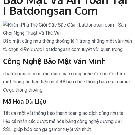
I Batdongsan Com
Bảo mật cũng như thông thoáng là 1 trong những một vài nhân
tố chọn kiếm được i batdongsan com tuyệt vời quan trọng.
Công Nghệ Bảo Mật Văn Minh
i batdongsan com ứng dụng các công nghệ đương đại bảo
mật thông tin tiên tiến nhất để bền chắc thông báo của gamer
được thông thoáng.
Mã Hóa Dữ Liệu
Tất cả một vài thông báo thanh toán giao dịch cũng như tài
liệu cá nhân các được mã hóa bằng công nghệ đương đại
SSL, giúp bảo con gà gamer tuyệt vời nhất.