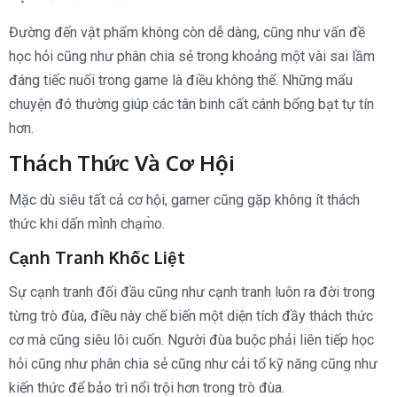
Đường đến vật phẩm không còn dễ dàng, cũng như vấn đề
học hỏi cũng như phân chia sẻ trong khoảng một vài sai lầm
đáng tiếc nuối trong game là điều không thể. Những mẩu
chuyện đó thường giúp các tân binh cất cánh bổng bạt tự tín
hơn.
Thách Thức Và Cơ Hội
Mặc dù siêu tất cả cơ hội, gamer cũng gặp không ít thách
thức khi dấn mình chạm̀o.
Cạnh Tranh Khốc Liệt
Sự cạnh tranh đối đầu cũng như cạnh tranh luôn ra đời trong
từng trò đùa, điều này chế biến một diện tích đầy thách thức
cơ mà cũng siêu lôi cuốn. Người đùa buộc phải liên tiếp học
hỏi cũng như phân chia sẻ cũng như cải tổ kỹ năng cũng như
kiến thức để bảo trì nổi trội hơn trong trò đùa.