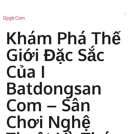
Dpgtr.com
Khám Phá Thế
Giới Đặc Sắc
Của I
Batdongsan
Com – Sân
Chơi Nghệ