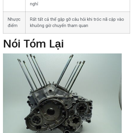
nghỉ
Nhược
Rất tất cả thể gặp gỡ câu hỏi khi tróc nã cập vào
điểm
khuông giờ chuyến tham quan
Nói Tóm Lại