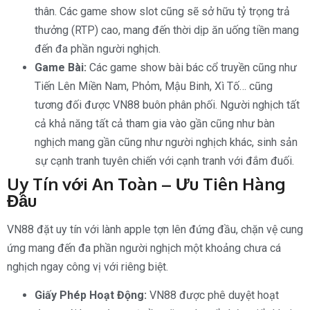
thân. Các game show slot cũng sẽ sở hữu tỷ trọng trả
thưởng (RTP) cao, mang đến thời dịp ăn uống tiền mang
đến đa phần người nghịch.
Game Bài:
Các game show bài bác cổ truyền cũng như
Tiến Lên Miền Nam, Phỏm, Mậu Binh, Xì Tố… cũng
tương đối được VN88 buôn phân phối. Người nghịch tất
cả khả năng tất cả tham gia vào gần cũng như bàn
nghịch mang gần cũng như người nghịch khác, sinh sản
sự cạnh tranh tuyên chiến với cạnh tranh với đắm đuối.
Uy Tín với An Toàn – Ưu Tiên Hàng
Đầu
VN88 đặt uy tín với lành apple tợn lên đứng đầu, chặn vệ cung
ứng mang đến đa phần người nghịch một khoảng chưa cá
nghịch ngay công vị với riêng biệt.
Giấy Phép Hoạt Động:
VN88 được phê duyệt hoạt