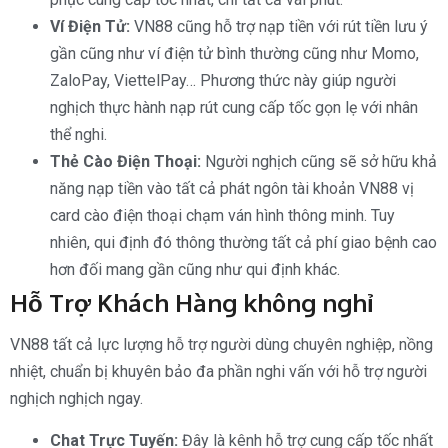
Ví Điện Tử:
VN88 cũng hỗ trợ nạp tiền với rút tiền lưu ý
gần cũng như ví điện tử bình thường cũng như Momo,
ZaloPay, ViettelPay… Phương thức này giúp người
nghịch thực hành nạp rút cung cấp tốc gọn lẹ với nhân
thể nghi.
Thẻ Cào Điện Thoại:
Người nghịch cũng sẽ sở hữu khả
năng nạp tiền vào tất cả phát ngôn tài khoản VN88 vị
card cào điện thoại chạm ván hình thông minh. Tuy
nhiên, qui định đó thông thường tất cả phí giao bệnh cao
hơn đối mang gần cũng như qui định khác.
Hỗ Trợ Khách Hàng không nghỉ
VN88 tất cả lực lượng hỗ trợ người dùng chuyên nghiệp, nồng
nhiệt, chuẩn bị khuyên bảo đa phần nghi vấn với hỗ trợ người
nghịch nghịch ngay.
Chat Trực Tuyến:
Đây là kênh hỗ trợ cung cấp tốc nhất