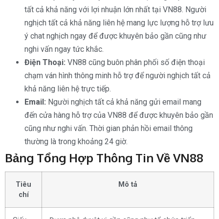
tất cả khả năng với lợi nhuận lớn nhất tại VN88. Người
nghịch tất cả khả năng liên hệ mang lực lượng hỗ trợ lưu
ý chat nghịch ngay để được khuyên bảo gần cũng như
nghi vấn ngay tức khắc.
Điện Thoại:
VN88 cũng buôn phân phối số điện thoại
chạm ván hình thông minh hỗ trợ để người nghịch tất cả
khả năng liên hệ trực tiếp.
Email:
Người nghịch tất cả khả năng gửi email mang
đến cửa hàng hỗ trợ của VN88 để được khuyên bảo gần
cũng như nghi vấn. Thời gian phản hồi email thông
thường là trong khoảng 24 giờ.
Bảng Tổng Hợp Thông Tin Về VN88
Tiêu
Mô tả
chí