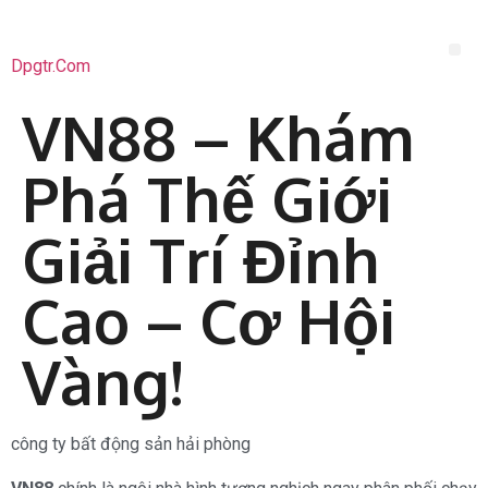
Dpgtr.com
VN88 – Khám
Phá Thế Giới
Giải Trí Đỉnh
Cao – Cơ Hội
Vàng!
công ty bất động sản hải phòng