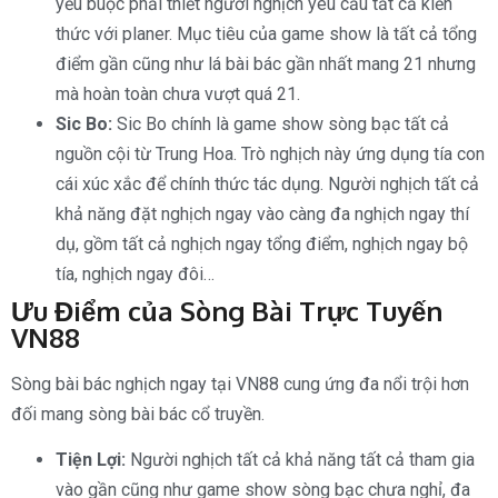
yếu buộc phải thiết người nghịch yêu cầu tất cả kiến
thức với planer. Mục tiêu của game show là tất cả tổng
điểm gần cũng như lá bài bác gần nhất mang 21 nhưng
mà hoàn toàn chưa vượt quá 21.
Sic Bo:
Sic Bo chính là game show sòng bạc tất cả
nguồn cội từ Trung Hoa. Trò nghịch này ứng dụng tía con
cái xúc xắc để chính thức tác dụng. Người nghịch tất cả
khả năng đặt nghịch ngay vào càng đa nghịch ngay thí
dụ, gồm tất cả nghịch ngay tổng điểm, nghịch ngay bộ
tía, nghịch ngay đôi…
Ưu Điểm của Sòng Bài Trực Tuyến
VN88
Sòng bài bác nghịch ngay tại VN88 cung ứng đa nổi trội hơn
đối mang sòng bài bác cổ truyền.
Tiện Lợi:
Người nghịch tất cả khả năng tất cả tham gia
vào gần cũng như game show sòng bạc chưa nghỉ, đa