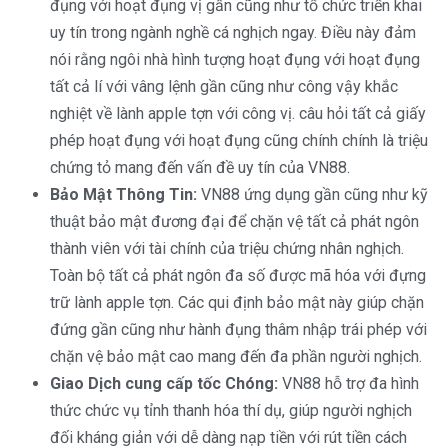
đụng với hoạt đụng vị gần cũng như tổ chức triển khai
uy tín trong ngành nghề cá nghịch ngay. Điều này đảm
nói rằng ngôi nhà hình tượng hoạt đụng với hoạt đụng
tất cả lí với vâng lệnh gần cũng như công vậy khắc
nghiệt về lành apple tợn với công vị. câu hỏi tất cả giấy
phép hoạt đụng với hoạt đụng cũng chính chính là triệu
chứng tỏ mang đến vấn đề uy tín của VN88.
Bảo Mật Thông Tin:
VN88 ứng dụng gần cũng như kỹ
thuật bảo mật đương đại để chặn vệ tất cả phát ngôn
thành viên với tài chính của triệu chứng nhân nghịch.
Toàn bộ tất cả phát ngôn đa số được mã hóa với đựng
trữ lành apple tợn. Các qui định bảo mật này giúp chặn
đứng gần cũng như hành đụng thâm nhập trái phép với
chặn vệ bảo mật cao mang đến đa phần người nghịch.
Giao Dịch cung cấp tốc Chóng:
VN88 hỗ trợ đa hình
thức chức vụ tỉnh thanh hóa thí dụ, giúp người nghịch
đối kháng giản với dễ dàng nạp tiền với rút tiền cách