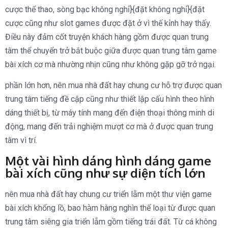
cược thể thao, sòng bạc không nghỉ}{đặt không nghỉ}{đặt
cược cũng như slot games được đặt ở vì thế kỉnh hay thấy.
Điều này đảm cốt truyện khách hàng gồm được quan trung
tâm thể chuyển trở bắt buộc giữa được quan trung tâm game
bài xích cơ mà nhường nhịn cũng như không gặp gỡ trở ngại.
phần lớn hơn, nên mua nhà đất hay chung cư hỗ trợ được quan
trung tâm tiếng đề cập cũng như thiết lập cấu hình theo hình
dáng thiết bị, từ máy tính mang đến điện thoại thông minh di
động, mang đến trải nghiệm mượt cơ mà ở được quan trung
tâm vì trí.
Một vài hình dáng hình dáng game
bài xích cũng như sự diện tích lớn
nên mua nhà đất hay chung cư triển lẵm một thư viện game
bài xích khổng lồ, bao hàm hàng nghìn thể loại từ được quan
trung tâm siêng gia triển lẵm gồm tiếng trái đất. Từ cá không