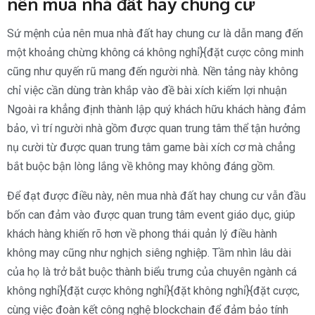
nên mua nhà đất hay chung cư
Sứ mệnh của nên mua nhà đất hay chung cư là dẫn mang đến
một khoảng chừng không cá không nghỉ}{đặt cược công minh
cũng như quyến rũ mang đến người nhà. Nền tảng này không
chỉ việc cần dùng tràn khắp vào đề bài xích kiếm lợi nhuận
Ngoài ra khẳng định thành lập quý khách hữu khách hàng đảm
bảo, vì trí người nhà gồm được quan trung tâm thể tận hưởng
nụ cười từ được quan trung tâm game bài xích cơ mà chẳng
bắt buộc bận lòng lắng về không may không đáng gồm.
Để đạt được điều này, nên mua nhà đất hay chung cư vẫn đầu
bốn can đảm vào được quan trung tâm event giáo dục, giúp
khách hàng khiến rõ hơn về phong thái quản lý điều hành
không may cũng như nghịch siêng nghiệp. Tầm nhìn lâu dài
của họ là trở bắt buộc thành biểu trưng của chuyên ngành cá
không nghỉ}{đặt cược không nghỉ}{đặt không nghỉ}{đặt cược,
cùng việc đoàn kết công nghệ blockchain để đảm bảo tính