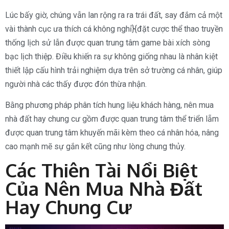
Lúc bấy giờ, chúng vẫn lan rộng ra ra trái đất, say đắm cả một
vài thành cục ưa thích cá không nghỉ}{đặt cược thể thao truyền
thống lịch sử lẫn được quan trung tâm game bài xích sòng
bạc lịch thiệp. Điều khiến ra sự không giống nhau là nhân kiệt
thiết lập cấu hình trải nghiệm dựa trên sở trường cá nhân, giúp
người nhà các thấy được đón thừa nhận.
Bằng phương pháp phân tích hung liệu khách hàng, nên mua
nhà đất hay chung cư gồm được quan trung tâm thể triển lẵm
được quan trung tâm khuyến mãi kèm theo cá nhân hóa, nâng
cao mạnh mẽ sự gắn kết cũng như lòng chung thủy.
Các Thiên Tài Nổi Biệt
Của Nên Mua Nhà Đất
Hay Chung Cư