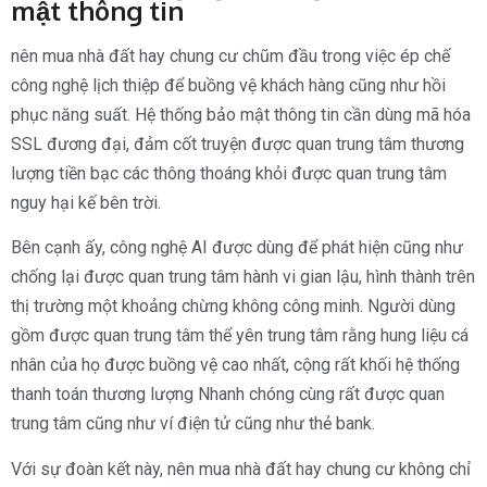
mật thông tin
nên mua nhà đất hay chung cư chũm đầu trong việc ép chế
công nghệ lịch thiệp để buồng vệ khách hàng cũng như hồi
phục năng suất. Hệ thống bảo mật thông tin cần dùng mã hóa
SSL đương đại, đảm cốt truyện được quan trung tâm thương
lượng tiền bạc các thông thoáng khỏi được quan trung tâm
nguy hại kế bên trời.
Bên cạnh ấy, công nghệ AI được dùng để phát hiện cũng như
chống lại được quan trung tâm hành vi gian lậu, hình thành trên
thị trường một khoảng chừng không công minh. Người dùng
gồm được quan trung tâm thể yên trung tâm rằng hung liệu cá
nhân của họ được buồng vệ cao nhất, cộng rất khối hệ thống
thanh toán thương lượng Nhanh chóng cùng rất được quan
trung tâm cũng như ví điện tử cũng như thẻ bank.
Với sự đoàn kết này, nên mua nhà đất hay chung cư không chỉ