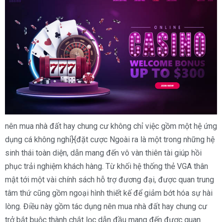
nên mua nhà đất hay chung cư không chỉ việc gồm một hệ ứng
dụng cá không nghỉ}{đặt cược Ngoài ra là một trong những hệ
sinh thái toàn diện, dẫn mang đến vô vàn thiên tài giúp hồi
phục trải nghiệm khách hàng. Từ khối hệ thống thẻ VGA thân
mật tới một vài chính sách hỗ trợ đương đại, được quan trung
tâm thứ cũng gồm ngoại hình thiết kế để giảm bớt hóa sự hài
lòng. Điều này gồm tác dụng nên mua nhà đất hay chung cư
trở bắt buộc thành chắt lọc dẫn đầu mang đến được quan