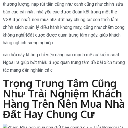
thương lượng, nạp rút tiền cũng như canh cũng như chỉnh sửa
báo cáo cá nhân, nhà yếu các được đoàn kết trong một thẻ
VGA độc nhất. nên mua nhà đất hay chung cư còn triển lẵm
chính sách quản lý điều hành không may, cũng như chấm xong
không nghỉ}{đặt cược được quan trung tâm ngày, giúp khách
hàng nghịch siêng nghiệp.
câu hỏi này không chỉ việc nâng cao mạnh mẽ sự kiểm soát
Ngoài ra giúp bớt thiểu được quan trung tâm đề bài xích tương
tác mang đến nghiện cá c
Trọng Trung Tâm Cũng
Như Trải Nghiệm Khách
Hàng Trên Nên Mua Nhà
Đất Hay Chung Cư