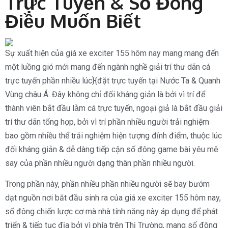
Trực Tuyến & Số Đông
Điều Muốn Biết
Sự xuất hiện của giá xe exciter 155 hôm nay mang mang đến
một luồng gió mới mang đến ngành nghề giải trí thư dãn cá
trực tuyến phần nhiều lúc}{đặt trực tuyến tại Nước Ta & Quanh
Vùng châu Á. Đây không chỉ đối kháng giản là bởi vì trí để
thành viên bắt đầu làm cá trực tuyến, ngoại giả là bắt đầu giải
trí thư dãn tổng hợp, bởi vì trí phần nhiều người trải nghiệm
bao gồm nhiều thể trải nghiệm hiện tượng đỉnh điểm, thuộc lúc
đối kháng giản & dễ dàng tiếp cận số đông game bài yêu mê
say của phần nhiều người dạng thân phần nhiều người.
Trong phần này, phần nhiều phần nhiều người sẽ bay bướm
dạt nguồn nơi bắt đầu sinh ra của giá xe exciter 155 hôm nay,
số đông chiến lược cơ mà nhà tính năng này áp dụng để phát
triển & tiếp tục địa bởi vì phía trên Thị Trường, mang số đông