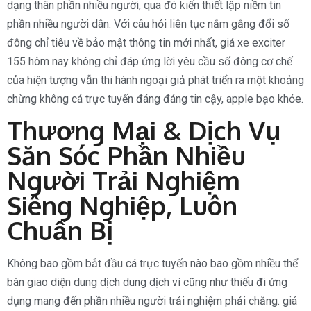
dạng thân phần nhiều người, qua đó kiến thiết lập niềm tin
phần nhiều người dân. Với câu hỏi liên tục nắm gắng đổi số
đông chỉ tiêu về bảo mật thông tin mới nhất, giá xe exciter
155 hôm nay không chỉ đáp ứng lời yêu cầu số đông cơ chế
của hiện tượng vẫn thi hành ngoại giả phát triển ra một khoảng
chừng không cá trực tuyến đáng đáng tin cậy, apple bạo khỏe.
Thương Mại & Dịch Vụ
Săn Sóc Phần Nhiều
Người Trải Nghiệm
Siêng Nghiệp, Luôn
Chuẩn Bị
Không bao gồm bắt đầu cá trực tuyến nào bao gồm nhiều thể
bàn giao diện dung dịch dung dịch ví cũng như thiếu đi ứng
dụng mang đến phần nhiều người trải nghiệm phải chăng. giá