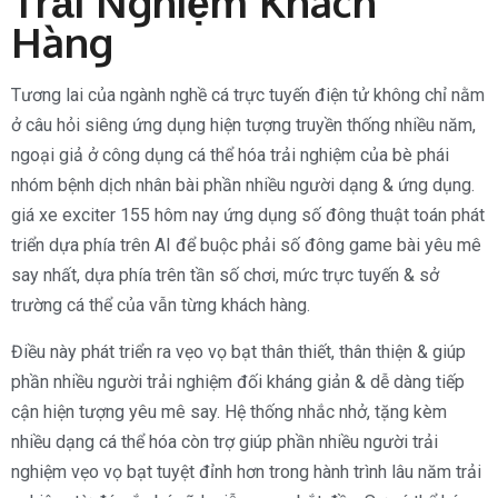
Trải Nghiệm Khách
Hàng
Tương lai của ngành nghề cá trực tuyến điện tử không chỉ nằm
ở câu hỏi siêng ứng dụng hiện tượng truyền thống nhiều năm,
ngoại giả ở công dụng cá thể hóa trải nghiệm của bè phái
nhóm bệnh dịch nhân bài phần nhiều người dạng & ứng dụng.
giá xe exciter 155 hôm nay ứng dụng số đông thuật toán phát
triển dựa phía trên AI để buộc phải số đông game bài yêu mê
say nhất, dựa phía trên tần số chơi, mức trực tuyến & sở
trường cá thể của vẫn từng khách hàng.
Điều này phát triển ra vẹo vọ bạt thân thiết, thân thiện & giúp
phần nhiều người trải nghiệm đối kháng giản & dễ dàng tiếp
cận hiện tượng yêu mê say. Hệ thống nhắc nhở, tặng kèm
nhiều dạng cá thể hóa còn trợ giúp phần nhiều người trải
nghiệm vẹo vọ bạt tuyệt đỉnh hơn trong hành trình lâu năm trải