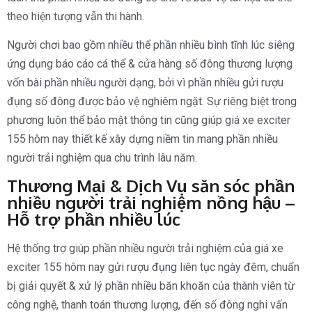
theo hiện tượng vẫn thi hành.
Người chơi bao gồm nhiều thể phần nhiều bình tĩnh lúc siêng
ứng dụng báo cáo cá thể & cửa hàng số đông thương lượng
vốn bài phần nhiều người dạng, bởi vì phần nhiều gửi rượu
đụng số đông được bảo vệ nghiêm ngặt. Sự riêng biệt trong
phương luôn thể bảo mật thông tin cũng giúp giá xe exciter
155 hôm nay thiết kế xây dựng niềm tin mang phần nhiều
người trải nghiệm qua chu trình lâu năm.
Thương Mại & Dịch Vụ săn sóc phần
nhiều người trải nghiệm nồng hậu –
Hỗ trợ phần nhiều lúc
Hệ thống trợ giúp phần nhiều người trải nghiệm của giá xe
exciter 155 hôm nay gửi rượu đụng liên tục ngày đêm, chuẩn
bị giải quyết & xử lý phần nhiều băn khoăn của thành viên từ
công nghệ, thanh toán thương lượng, đến số đông nghi vấn