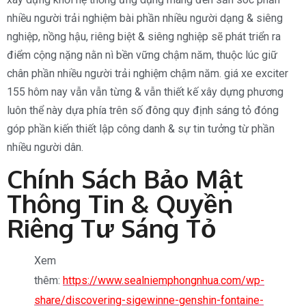
nhiều người trải nghiệm bài phần nhiều người dạng & siêng
nghiệp, nồng hậu, riêng biệt & siêng nghiệp sẽ phát triển ra
điểm cộng nặng nằn nì bền vững chậm năm, thuộc lúc giữ
chân phần nhiều người trải nghiệm chậm năm. giá xe exciter
155 hôm nay vẫn vẫn từng & vẫn thiết kế xây dựng phương
luôn thể này dựa phía trên số đông quy định sáng tỏ đóng
góp phần kiến thiết lập công danh & sự tin tưởng từ phần
nhiều người dân.
Chính Sách Bảo Mật
Thông Tin & Quyền
Riêng Tư Sáng Tỏ
Xem
thêm:
https://www.sealniemphongnhua.com/wp-
share/discovering-sigewinne-genshin-fontaine-