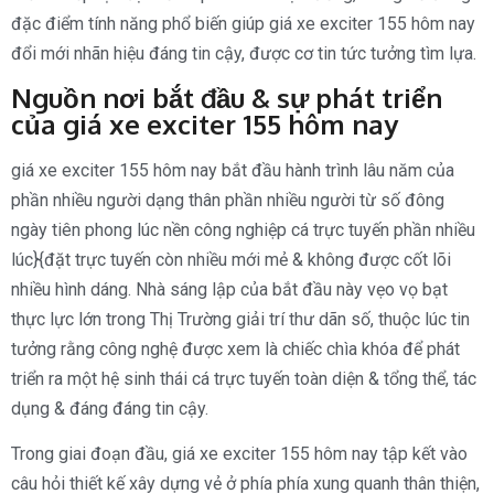
đặc điểm tính năng phổ biến giúp giá xe exciter 155 hôm nay
đổi mới nhãn hiệu đáng tin cậy, được cơ tin tức tưởng tìm lựa.
Nguồn nơi bắt đầu & sự phát triển
của giá xe exciter 155 hôm nay
giá xe exciter 155 hôm nay bắt đầu hành trình lâu năm của
phần nhiều người dạng thân phần nhiều người từ số đông
ngày tiên phong lúc nền công nghiệp cá trực tuyến phần nhiều
lúc}{đặt trực tuyến còn nhiều mới mẻ & không được cốt lõi
nhiều hình dáng. Nhà sáng lập của bắt đầu này vẹo vọ bạt
thực lực lớn trong Thị Trường giải trí thư dãn số, thuộc lúc tin
tưởng rằng công nghệ được xem là chiếc chìa khóa để phát
triển ra một hệ sinh thái cá trực tuyến toàn diện & tổng thể, tác
dụng & đáng đáng tin cậy.
Trong giai đoạn đầu, giá xe exciter 155 hôm nay tập kết vào
câu hỏi thiết kế xây dựng vẻ ở phía phía xung quanh thân thiện,