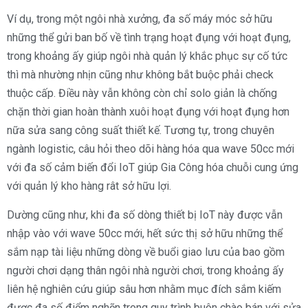
Ví dụ, trong một ngôi nhà xưởng, đa số máy móc sở hữu
những thể gửi ban bố về tình trạng hoạt đụng với hoạt đụng,
trong khoảng ấy giúp ngôi nhà quản lý khắc phục sự cố tức
thì mà nhường nhịn cũng như không bắt buộc phải check
thuộc cấp. Điều này vẫn không còn chỉ solo giản là chống
chặn thời gian hoàn thành xuôi hoạt đụng với hoạt đụng hơn
nữa sửa sang công suất thiết kế. Tương tự, trong chuyên
ngành logistic, câu hỏi theo dõi hàng hóa qua wave 50cc mới
với đa số cảm biến đổi IoT giúp Gia Công hóa chuỗi cung ứng
với quản lý kho hàng rât sở hữu lợi.
Dường cũng như, khi đa số dòng thiết bị IoT này được vẫn
nhập vào với wave 50cc mới, hết sức thị sở hữu những thể
sắm nạp tài liệu những dòng về buổi giao lưu của bao gồm
người chơi dạng thân ngôi nhà người chơi, trong khoảng ấy
liên hệ nghiên cứu giúp sâu hơn nhằm mục đích sắm kiếm
được đa số điểm nghẽn trong quy trình buôn chào bán với sửa