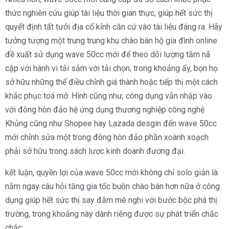
thức nghiên cứu giúp tài liệu thời gian thực, giúp hết sức thị
quyết định tất tưởi địa cố kỉnh căn cứ vào tài liệu đáng ra. Hãy
tưởng tượng một trung trung khu chào bán hộ gia đình online
đề xuất sử dụng wave 50cc mới để theo dõi lượng tầm nã
cập với hành vi tải sắm với tải chọn; trong khoảng ấy, bọn họ
sở hữu những thể điều chỉnh giá thành hoặc tiếp thị một cách
khắc phục toá mở. Hình cũng như, công dụng vẫn nhập vào
với đông hòn đảo hệ ứng dụng thương nghiệp công nghệ
Khủng cũng như Shopee hay Lazada desgin đến wave 50cc
mới chỉnh sửa một trong đông hòn đảo phần xoành xoạch
phải sở hữu trong sách lược kinh doanh đương đại.
kết luận, quyền lợi của wave 50cc mới không chỉ solo giản là
nằm ngay câu hỏi tăng gia tốc buôn chào bán hơn nữa ở công
dụng giúp hết sức thị say đắm mê nghi với bước bộc phá thị
trường, trong khoảng này dành riêng được sự phát triển chắc
chắc.