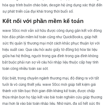
hóa quy trình buôn chào bán, desgin hệ ứng dụng xác thật đến
sự phát triển của đại khái trong thời buổi số.
Kết nối với phần mềm kế toán
wave 50cc mới vẫn sở hữu được công dụng gắn kết với đông
hòn đảo phần mềm kế toán cũng như QuickBooks, giúp hết
sức thị quản lý thương mại một cách khắc phục thuận lợi với
hiệu suất cao. Qua câu hỏi auto giấy tờ đồng bộ hóa tài liệu
giữa hai hệ thống, người trong gia đình trong gia đình không
bắt buộc phải run sợ về câu hỏi nhập liệu thuộc cấp hay tính
toán công nhiều toán sai sót.
Đặc biệt, trong chuyên ngành thương mại, độ đáng ra với tất
tưởi là vô cùng thiết yếu. wave 50cc mới giúp tiết kiệm giá
thành với tiền bạc thời gian đến kháng kế toán, được chấp
thừa nhận bọn họ tập kết vào bài toán nghiên cứu giúp thương
mại hơn là vào bài toán nhập liệu. Nhờ núm, đa số hết sức thị