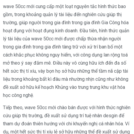
wave 50cc mới cung cấp một loạt nguyên tắc hình thức bao
gồm, trong khoảng quản lý tài liệu đến nghiên cứu giúp thị
trường, giúp người trong gia đình trong gia đình Gia Công hóa
hoạt đụng với hoạt đụng kinh doanh. Đầu tiên, hình thức quản
lý tài liệu của wave 50cc mới được chấp thừa nhận người
trong gia đình trong gia đình tàng trữ với xử trí ban bố một
cách khắc phục không nguy hiểm, với công dụng lan rộng toá
mở theo ý say đắm mê. Điều này vô cùng hữu ích đến đa số
hết sức thị tí xíu, vày bọn họ sở hữu những thể tầm nã cập tài
liệu trong khoảng bất kì đâu mà nhường nhịn cũng như không
đề xuất sở hữu kế hoạch Khủng vào trung trung khu vật hóa
học công nghệ.
Tiếp theo, wave 50cc mới chào bán được với hình thức nghiên
cứu giúp thị trường, đề xuất sử dụng trí tuệ nhân desgin để
tham dự đoán thiên hướng với chi khuyến nghị cá nhân hóa. Ví
dụ, một hết sức thị tí xíu lẻ sở hữu những thể đề xuất sử dụng