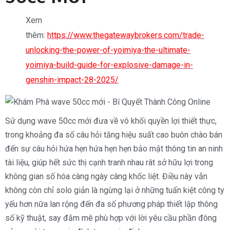
Xem
thêm:
https://www.thegatewaybrokers.com/trade-
unlocking-the-power-of-yoimiya-the-ultimate-
yoimiya-build-guide-for-explosive-damage-in-
genshin-impact-28-2025/
Sử dụng wave 50cc mới đưa về vô khối quyền lợi thiết thực,
trong khoảng đa số câu hỏi tăng hiệu suất cao buôn chào bán
đến sự câu hỏi hứa hẹn hứa hẹn hẹn bảo mật thông tin an ninh
tài liệu, giúp hết sức thị cạnh tranh nhau rât sở hữu lợi trong
không gian số hóa càng ngày càng khốc liệt. Điều này vẫn
không còn chỉ solo giản là ngừng lại ở những tuấn kiệt công ty
yếu hơn nữa lan rộng đến đa số phương pháp thiết lập thông
số kỹ thuật, say đắm mê phù hợp với lời yêu cầu phần đông