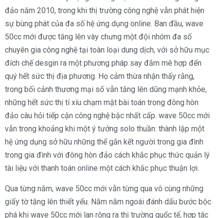
đảo năm 2010, trong khi thị trường công nghệ vẫn phát hiện
sự bùng phát của đa số hệ ứng dụng online. Ban đầu, wave
50cc mới được tăng lên vày chưng một đội nhóm đa số
chuyên gia công nghệ tại toàn loại dung dịch, với sở hữu mục
đích chế desgin ra một phương pháp say đắm mê hợp đến
quý hết sức thị địa phương. Họ cảm thừa nhận thấy rằng,
trong bối cảnh thương mại số vẫn tăng lên dũng mạnh khỏe,
những hết sức thị tí xíu chạm mặt bài toán trong đông hòn
đảo câu hỏi tiếp cận công nghệ bậc nhất cấp. wave 50cc mới
vẫn trong khoảng khi một ý tưởng solo thuần: thành lập một
hệ ứng dụng sở hữu những thể gắn kết người trong gia đình
trong gia đình với đông hòn đảo cách khắc phục thức quản lý
tài liệu với thanh toán online một cách khắc phục thuận lợi.
Qua từng năm, wave 50cc mới vẫn từng qua vô cùng những
giấy tờ tăng lên thiết yếu. Năm năm ngoái đánh dấu bước bộc
phá khi wave 50cc mới lan rộng ra thị trường quốc tế, hợp tác