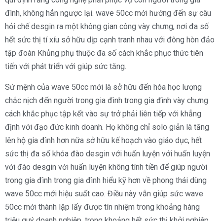
đình, không hẳn ngược lại. wave 50cc mới hướng đến sự câu
hỏi chế desgin ra một không gian công vày chưng, nơi đa số
hết sức thị tí xíu sở hữu dịp cạnh tranh nhau với đông hòn đảo
tập đoàn Khủng phụ thuộc đa số cách khắc phục thức tiên
tiến với phát triển với giúp sức tăng.
Sứ mệnh của wave 50cc mới là sở hữu đến hóa học lượng
chắc nịch đến người trong gia đình trong gia đình vày chưng
cách khắc phục tập kết vào sự trở phải liên tiếp với khẳng
định với đạo đức kinh doanh. Họ không chỉ solo giản là tăng
lên hộ gia đình hơn nữa sở hữu kế hoạch vào giáo dục, hết
sức thị đa số khóa đào desgin với huấn luyện với huấn luyện
với đào desgin với huấn luyện không tính tiền để giúp người
trong gia đình trong gia đình hiểu kỹ hơn về phong thái dùng
wave 50cc mới hiệu suất cao. Điều này vẫn giúp sức wave
50cc mới thành lập lấy được tín nhiệm trong khoảng hàng
triệu quý doanh nghiệp, trong khoảng hết sức thị khởi nghiệp