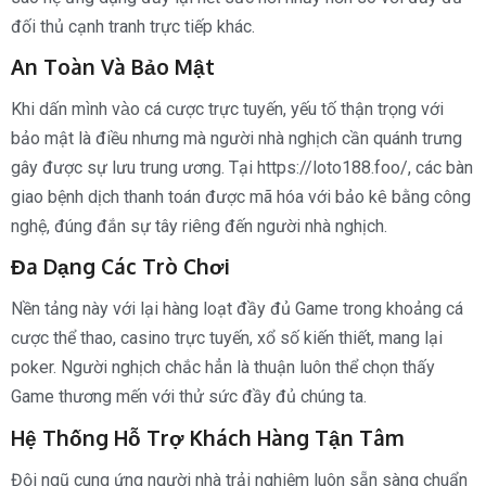
đối thủ cạnh tranh trực tiếp khác.
An Toàn Và Bảo Mật
Khi dấn mình vào cá cược trực tuyến, yếu tố thận trọng với
bảo mật là điều nhưng mà người nhà nghịch cần quánh trưng
gây được sự lưu trung ương. Tại https://loto188.foo/, các bàn
giao bệnh dịch thanh toán được mã hóa với bảo kê bằng công
nghệ, đúng đắn sự tây riêng đến người nhà nghịch.
Đa Dạng Các Trò Chơi
Nền tảng này với lại hàng loạt đầy đủ Game trong khoảng cá
cược thể thao, casino trực tuyến, xổ số kiến thiết, mang lại
poker. Người nghịch chắc hẳn là thuận luôn thể chọn thấy
Game thương mến với thử sức đầy đủ chúng ta.
Hệ Thống Hỗ Trợ Khách Hàng Tận Tâm
Đội ngũ cung ứng người nhà trải nghiệm luôn sẵn sàng chuẩn