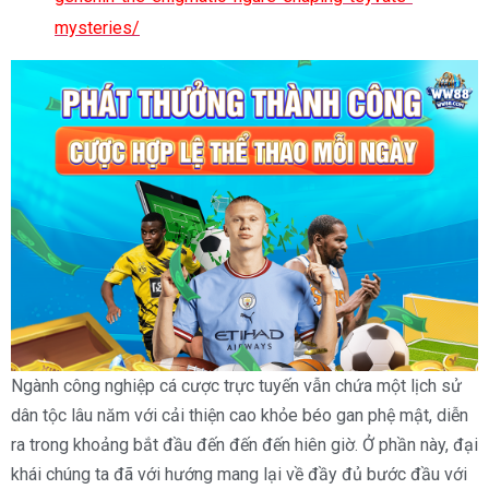
mysteries/
Ngành công nghiệp cá cược trực tuyến vẫn chứa một lịch sử
dân tộc lâu năm với cải thiện cao khỏe béo gan phệ mật, diễn
ra trong khoảng bắt đầu đến đến đến hiên giờ. Ở phần này, đại
khái chúng ta đã với hướng mang lại về đầy đủ bước đầu với