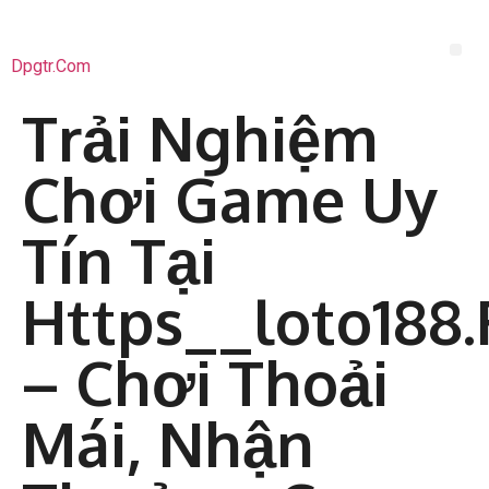
Dpgtr.com
Trải Nghiệm
Chơi Game Uy
Tín Tại
Https__loto188
– Chơi Thoải
Mái, Nhận