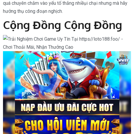
quá chuyên chắm vào yếu tố thắng nhiềụi chại nhưng mà hãy
hưởng thụ công đoạn nghịch.
Cộng Đồng Cộng Đồng