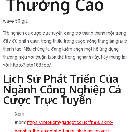
Thưởng Cao
wave 50 giá
Trò nghịch cá cược trực tuyến đang trở thành thành một trong
đầy đủ phần quan trọng thiếu trong cuộc sống thư giãn giải trí
thanh tao. Nếu chúng ta đang kiếm chọn một hệ ứng dụng
thương hiệu với thuận luôn thể trong nghành này, hãy mang lại
với https://loto188.foo/.
Lịch Sử Phát Triển Của
Ngành Công Nghiệp Cá
Cược Trực Tuyến
Xem
thêm:
https://ibrokemygadget.co.uk/fb88/skirk-
genshin-the-enigmatic-figure-shaping-teyvats-