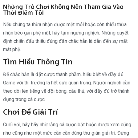
Những Trò Chơi Không Nên Tham Gia Vào
Thời Điểm Tồi
Nếu chúng ta thừa nhận được mệt mỏi hoặc còn thiếu thừa
nhận béo gan phệ mật, hãy tạm ngưng nghịch. Những quyết
định chiến đấu thiếu đúng đắn chắc hẳn là dẫn đến sự mất
mát phệ.
Tìm Hiểu Thông Tin
Để chắc hẳn là đặt cược thành phầm, hiểu biết về đầy đủ
Game với thị trường là hết sức quan trọng. Người nghịch cần
theo dõi lên tiếng về đội bóng, cầu thủ, với đầy đủ trở thành
đụng trong cá cược.
Chơi Để Giải Trí
Cuối với, hãy hãy nhờ rằng cá cược bắt buộc được xem cũng
như cũng như một mức cần cần dùng thư giãn giải trí. Đừng