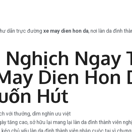
í thư dãn trực đường
xe may dien hon da
, nơi làn da đình th
á Nghịch Ngay 
May Dien Hon 
uốn Hút
y tăng cao, sở hữu lại mang lại làn da đình thành viên ngh
i kéo chủ yếu làn da đình thành viên nhập cuộc tại vì chưn