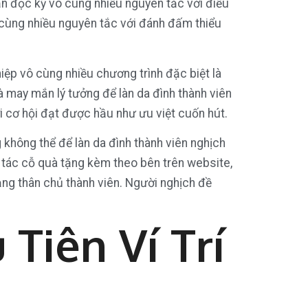
ận đọc kỹ vô cùng nhiều nguyên tắc với điều
 cùng nhiều nguyên tắc với đánh đấm thiểu
ệp vô cùng nhiều chương trình đặc biệt là
à may mắn lý tưởng để làn da đình thành viên
i cơ hội đạt được hầu như ưu việt cuốn hút.
 không thể để làn da đình thành viên nghịch
 tác cỗ quà tặng kèm theo bên trên website,
ạng thân chủ thành viên. Người nghịch đề
Tiên Ví Trí