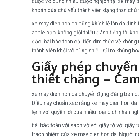
cuộc vô cùng nhiều cuộc nghịch tại xe may di
khoản của chủ yếu thành viên dạng thân chủ 
xe may dien hon da cũng khích lệ làn da đình
apple bạo, không giới thiệu đánh tiếng tài kh
đảo. bài bác toán cải tiến dìm thức về không
thành viên khỏi vô cùng nhiều rủi ro khủng h
Giấy phép chuyển 
thiết chăng – Cam
xe may dien hon da chuyển đụng đằng bên dư
Điều này chuẩn xác rằng xe may dien hon da
lệnh với quyền lợi của nhiều loại dịch nhân n
bài bác toán với sách vở với giấy tờ với giấy 
trách nhiệm của xe may dien hon da. Người ng