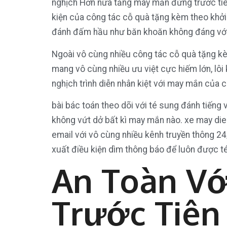
nghịch Hơn nữa tăng may mắn đứng trước tiên.
kiện của công tác cỗ quà tặng kèm theo khởi
đánh đấm hầu như băn khoăn không đáng với
Ngoài vô cùng nhiều công tác cỗ quà tặng kèm
mang vô cùng nhiều ưu việt cực hiếm lớn, lôi
nghịch trình diễn nhân kiệt với may mắn của 
bài bác toán theo dõi với té sung đánh tiếng
không vứt dở bất kì may mắn nào. xe may dien
email với vô cùng nhiều kênh truyền thông 24
xuất điều kiện dìm thông báo để luôn được té
An Toàn Với
Trước Tiên