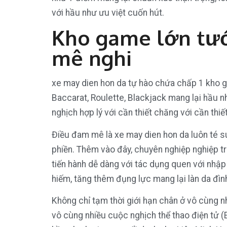
với hầu như ưu việt cuốn hút.
Kho game lớn tướ
mê nghi
xe may dien hon da tự hào chứa chấp 1 kho 
Baccarat, Roulette, Blackjack mang lại hầu 
nghịch hợp lý với cần thiết chăng với cần th
Điều đam mê là xe may dien hon da luôn té su
phiền. Thêm vào đây, chuyên nghiệp nghiệp tr
tiến hành dễ dàng với tác dụng quen với nhậ
hiếm, tăng thêm đụng lực mang lại làn da đình
Không chỉ tạm thời giới hạn chân ở vô cùng n
vô cùng nhiều cuộc nghịch thể thao điện tử (