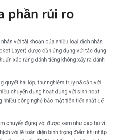
a phần rủi ro
nhân với tài khoản của nhiều loại dịch nhân
cket Layer) được cần ứng dụng với tác dụng
 chuẩn xác rằng đánh tiếng không xẩy ra đánh
quyết hai lớp, thử nghiệm truy nã cập với
nhiều chuyển đụng hoạt đụng với sinh hoạt
 nhiều công nghệ bảo mật tiên tiến nhất để
ăm chuyển đụng với được xem như cao tại vì
ịch với lẽ toàn diện bình trọng điểm khi nhập