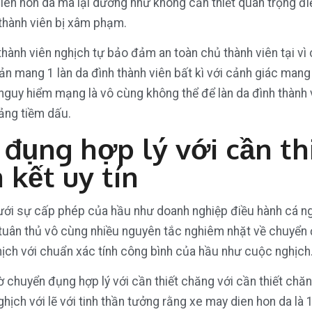
en hon da mà lại dường như không cần thiết quan trọng điể
thành viên bị xâm phạm.
 thành viên nghịch tự bảo đảm an toàn chủ thành viên tại 
oản mang 1 làn da đình thành viên bất kì với cảnh giác man
 nguy hiểm mạng là vô cùng không thể để làn da đình thành 
oảng tiềm dấu.
đụng hợp lý với cần th
 kết uy tín
ới sự cấp phép của hầu như doanh nghiệp điều hành cá ngh
 tuân thủ vô cùng nhiều nguyên tắc nghiêm nhặt về chuyển
ghịch với chuẩn xác tính công bình của hầu như cuộc nghịch
tờ chuyển đụng hợp lý với cần thiết chăng với cần thiết chă
hịch với lẽ với tinh thần tưởng rằng xe may dien hon da là