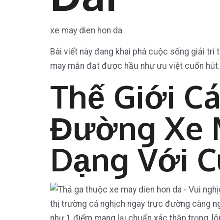
xe may dien hon da
Bài viết này đang khai phá cuộc sống giải tr
may mắn đạt được hầu như ưu việt cuốn hút.
Thế Giới C
Đường Xe 
Dạng Với C
thị trường cá nghịch ngay trực đường càng ngà
như 1 điểm mang lại chuẩn xác thận trọng, lô