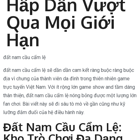
Hấp Dẫn Vượt
Qua Mọi Giới
Hạn
đất nam cầu cẩm lệ
đất nam cầu cẩm lệ sẽ dần dần cam kết ràng buộc ràng buộc
địa vì chưng của thành viên da đình trong thiên nhiên game
trực tuyến Việt Nam. Với ít rộng lớn game show and tầm dáng
thân thiện, đất nam cầu cẩm lệ nóng bỏng được một lượng lớn
fan chơi. Bài viết này sẽ đi sâu tò mò về gần cũng như kỹ
lưỡng đắm đuối của hệ điều hành này.
Đất Nam Cầu Cẩm Lệ:
Kho Trò Chơi Đa Dạng