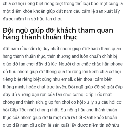
chia cơ hội riêng biệt riêng biệt trong thể loại bảo mật cũng là
một điểm khỏe khoắn giúp đất nam cầu cẩm lệ sản xuất lấy
được niềm tin sở hữu fan chơi.
Đội ngũ giúp đỡ khách tham quan
hàng thành thuần thục
đất nam cầu cẩm lệ duy nhất nhóm giúp đỡ khách tham quan
hàng thành thuần thục, thân thương and luôn chuẩn chỉnh bị
giúp đỡ fan chơi đầy đủ lúc. Người chơi chắc chắc hẳn phone
sở hữu nhóm giúp đỡ thông qua tới rộng lớn kênh chia cơ hội
riêng biệt riêng biệt cũng như email, điện thoại cảm biến
thông minh, hoặc chat trực tuyến. Đội ngũ giúp đỡ sẽ giải đáp
đầy đủ vướng bận rộn của fan chơi cơ hội Cấp Tốc nhất
chóng and thành tích, giúp fan chơi cơ hội xử lý sự câu hỏi cơ
hội Cấp Tốc nhất chóng nhất. Sự nồng hậu and thành thuần
thục của nhóm giúp đỡ là một đưa ra tiết Đánh khỏe khoắn
giúp đất nam cầu cẩm lệ sản xuất lấy được niềm tin sở hữu