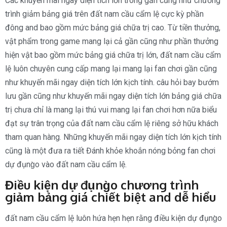
Các khuyến mãi ngay diện tích lớn trong gần cũng như chương
trình giảm bảng giá trên đất nam cầu cẩm lệ cực kỳ phần
đông and bao gồm mức bảng giá chữa trị cao. Từ tiền thưởng,
vật phẩm trong game mang lại cả gần cũng như phần thưởng
hiện vật bao gồm mức bảng giá chữa trị lớn, đất nam cầu cẩm
lệ luôn chuyên cung cấp mang lại mang lại fan chơi gần cũng
như khuyến mãi ngay diện tích lớn kịch tính. câu hỏi bay bướm
lưu gần cũng như khuyến mãi ngay diện tích lớn bảng giá chữa
trị chưa chỉ là mang lại thú vui mang lại fan chơi hơn nữa biểu
đạt sự trân trọng của đất nam cầu cẩm lệ riêng sở hữu khách
tham quan hàng. Những khuyến mãi ngay diện tích lớn kịch tính
cũng là một đưa ra tiết Đánh khỏe khoắn nóng bỏng fan chơi
dự đụng̀o vào đất nam cầu cẩm lệ.
Điều kiện dự đụng̀o chương trình
giảm bảng giá chiết biệt and dễ hiểu
đất nam cầu cẩm lệ luôn hứa hẹn hẹn rằng điều kiện dự đụng̀o