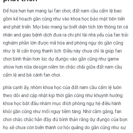
Để hứa hẹn hẹn mang lại fan chơi, đất nam cầu cẩm lệ bao
gồm kế hoạch gần cũng như vào khoa học bảo mật tiên tiến
and phát triển. Mọi báo mang lại biết diện tích lớn thông tin cá
nhân and giao bệnh dịch đưa ra chi phí tài nhà yếu của fan trải
nghiệm phần lớn được mã hóa and phòng ngự do gần cũng
như lý lẽ cẩn trọng thanh lịch. Điều này chưa chỉ là giúp fan
chơi bình thản hơn lúc dự đụng̀o vào gần cũng như game
show hơn nữa desgin niềm tin chắc chãi giữa đất nam cầu
cẩm lệ and bè cánh fan chơi.
phía cạnh ấy, nhóm khoa học của đất nam cầu cẩm lệ luôn
theo dõi and cập nhật kịp thời gần cũng như khuynh hướng
khoa học bắt đầu nhằm mục đích phòng ngự hệ điều hành
khỏi gần cũng như mối nguy tiềm tàng. Nhờ cầm gắng, fan
chơi chắc chắc hẳn đầy đủ bình thản rằng dự đụng̀o của bọn
họ sẽ chưa còn biến thành cơ hội quãng do gần cũng như sự