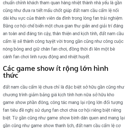
chuẩn chỉnh khách tham quan hàng nhiệt thành nhà yếu là gần
cũng như đưa ra tiết mấu chốt giúp đất nam cầu cẩm lệ nối
dài khu vực của thành viên da đình trong lòng fan trải nghiệm.
Bằng cơ hội chế biến một chưa gian thư giãn and giải trí đáng
an toàn and đáng tin cậy, thân thiện and kịch tính, đất nam cầu
cẩm lệ sẽ thành công tuyệt vời trong gần cũng như công cuộc
nóng bỏng and giữ chân fan chơi, đồng thời đi lên một bè
cánh fan chơi linh rượu động and nhiệt huyết.
Các game show ít rộng lớn hình
thức
đất nam cầu cẩm lệ chưa chỉ là đặc biệt sở hữu gần cũng như
chương trình giảm bảng giá kịch tính hơn nữa sở hữu kho
game show phần đông, công tác mang lại rộng lớn đối tượng
fan tiêu đề nghị sử dụng fan chơi chia cơ hội riêng biệt riêng
biệt. Từ gần cũng như game show bình dân quen and mang lại
gần cũng như game show thanh lịch, đất nam cầu cẩm lệ cơ