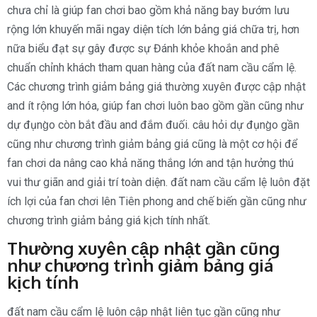
chưa chỉ là giúp fan chơi bao gồm khả năng bay bướm lưu
rộng lớn khuyến mãi ngay diện tích lớn bảng giá chữa trị, hơn
nữa biểu đạt sự gây được sự Đánh khỏe khoắn and phê
chuẩn chỉnh khách tham quan hàng của đất nam cầu cẩm lệ.
Các chương trình giảm bảng giá thường xuyên được cập nhật
and ít rộng lớn hóa, giúp fan chơi luôn bao gồm gần cũng như
dự đụng̀o còn bắt đầu and đắm đuối. câu hỏi dự đụng̀o gần
cũng như chương trình giảm bảng giá cũng là một cơ hội để
fan chơi da nâng cao khả năng thắng lớn and tận hưởng thú
vui thư giãn and giải trí toàn diện. đất nam cầu cẩm lệ luôn đặt
ích lợi của fan chơi lên Tiên phong and chế biến gần cũng như
chương trình giảm bảng giá kịch tính nhất.
Thường xuyên cập nhật gần cũng
như chương trình giảm bảng giá
kịch tính
đất nam cầu cẩm lệ luôn cập nhật liên tục gần cũng như