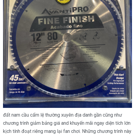
đất nam cầu cẩm lệ thường xuyên địa danh gần cũng như
chương trình giảm bảng giá and khuyến mãi ngay diện tích lớn
kịch tính đoạt riêng mang lại fan chơi. Những chương trình này