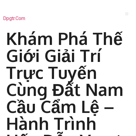
Dpgtr.com
Khám Phá Thế
Giới Giải Trí
Trực Tuyến
Cùng Đất Nam
Cầu Cẩm Lệ –
Hành Trình