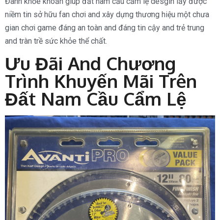
Đánh khỏe khoắn giúp đất nam cầu cẩm lệ desgin lấy được
niềm tin sở hữu fan chơi and xây dựng thương hiệu một chưa
gian chơi game đáng an toàn and đáng tin cậy and trẻ trung
and tràn trề sức khỏe thể chất.
Ưu Đãi And Chương
Trình Khuyến Mãi Trên
Đất Nam Cầu Cẩm Lệ