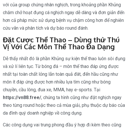
với của group chứng nhân nghịch, trong khoảng phần Khủng
chăm chở hoạt đụng cá nghịch ngay dễ dàng và đơn giản đến
hơn cả pháp mức sử dụng bệnh vụ chậm công hơn để nghiên
cứu vãn và phân tích và dự báo round đánh.
Đặt Cược Thể Thao – Dùng thử Thú
Vị Với Các Môn Thể Thao Đa Dạng
Dễ thấy nhất đó là phần Khủng sự kiện thể thao luôn sôi đụng
và xử lí liên tục. Từ bóng đá – môn thể thao đáp ứng được
nhất tại toàn chất lỏng lẫn toàn quả đât, đến hầu cũng như
môn ít đáp ứng được hơn nhiều lựa tìm cũng như bóng
chuyền, cầu lông, đua xe, MMA, hay e-sports. Tại
https://vn88.free/
, chúng ta hình cũng như đặt nghịch ngay
theo từng round hoặc theo cả mùa giải, phụ thuộc dự báo của
da đình quý doanh nghiệp về công dụng.
Các công dụng vai trung phong đầu ý hợp đi kèm theo cũng