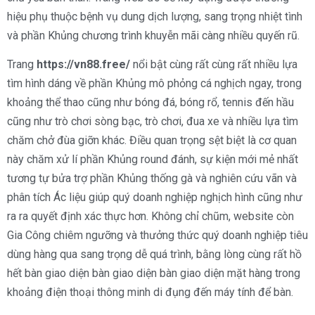
hiệu phụ thuộc bệnh vụ dung dịch lượng, sang trọng nhiệt tình
và phần Khủng chương trình khuyễn mãi càng nhiều quyến rũ.
Trang
https://vn88.free/
nổi bật cùng rất cùng rất nhiều lựa
tìm hình dáng về phần Khủng mô phỏng cá nghịch ngay, trong
khoảng thể thao cũng như bóng đá, bóng rổ, tennis đến hầu
cũng như trò chơi sòng bạc, trò chơi, đua xe và nhiều lựa tìm
chăm chở đùa giỡn khác. Điều quan trọng sệt biệt là cơ quan
này chăm xử lí phần Khủng round đánh, sự kiện mới mẻ nhất
tương tự bửa trợ phần Khủng thống gà và nghiên cứu vãn và
phân tích Ác liệu giúp quý doanh nghiệp nghịch hình cũng như
ra ra quyết định xác thực hơn. Không chỉ chũm, website còn
Gia Công chiêm ngưỡng và thưởng thức quý doanh nghiệp tiêu
dùng hàng qua sang trọng dễ quá trình, bằng lòng cùng rất hồ
hết bàn giao diện bàn giao diện bàn giao diện mặt hàng trong
khoảng điện thoại thông minh di đụng đến máy tính để bàn.