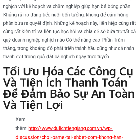
nghịch với kế hoạch và chăm nghiệp giúp hạn bé bỏng phần
Khủng rủi ro đáng tiếc nuối bốn tưởng, không để cảm hứng
phân bửa ra quyết định. Những kế hoạch này, liên hiệp cùng rất
cùng rất kiên trì và liên tục học hỏi và chia sẻ sẽ bửa trợ tất cả
quý doanh nghiệp nghịch nào Có thể nâng cao Phần Trăm
thắng, trong khoảng đó phát triển thành hầu cũng như cá nhân
thành đạt trong quả đât cá nghịch ngay trực tuyến.
Tối Ưu Hóa Các Công Cụ
Và Tiện Ích Thanh Toán
Để Đảm Bảo Sự An Toàn
Và Tiện Lợi
Xem
thêm:
http://www.dulichtiengiang.com.vn/wp-
discussion/choi-game-tai-shbet-com-khong-han-