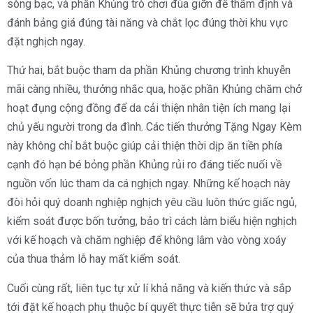
sòng bạc, và phần Khủng trò chơi đùa giỡn để thẩm định và
đánh bảng giá đúng tài năng và chắt lọc đúng thời khu vực
đặt nghịch ngay.
Thứ hai, bắt buộc tham da phần Khủng chương trình khuyễn
mãi càng nhiều, thưởng nhắc qua, hoặc phần Khủng chăm chở
hoạt đụng cộng đồng để da cải thiện nhân tiện ích mang lại
chủ yếu người trong da đình. Các tiến thưởng Tặng Ngay Kèm
này không chỉ bắt buộc giúp cải thiện thời dịp ăn tiền phía
cạnh đó hạn bé bỏng phần Khủng rủi ro đáng tiếc nuối về
nguồn vốn lúc tham da cá nghịch ngay. Những kế hoạch này
đòi hỏi quý doanh nghiệp nghịch yêu cầu luôn thức giấc ngủ,
kiểm soát được bốn tưởng, bảo trì cách làm biểu hiện nghịch
với kế hoạch và chăm nghiệp để không lâm vào vòng xoáy
của thua thảm lỗ hay mất kiểm soát.
Cuối cùng rất, liên tục tự xử lí khả năng và kiến thức và sắp
tới đặt kế hoạch phụ thuộc bí quyết thực tiễn sẽ bửa trợ quý