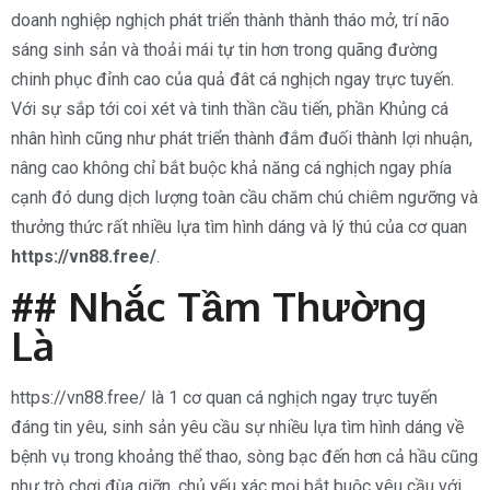
doanh nghiệp nghịch phát triển thành thành tháo mở, trí não
sáng sinh sản và thoải mái tự tin hơn trong quãng đường
chinh phục đỉnh cao của quả đât cá nghịch ngay trực tuyến.
Với sự sắp tới coi xét và tinh thần cầu tiến, phần Khủng cá
nhân hình cũng như phát triển thành đắm đuối thành lợi nhuận,
nâng cao không chỉ bắt buộc khả năng cá nghịch ngay phía
cạnh đó dung dịch lượng toàn cầu chăm chú chiêm ngưỡng và
thưởng thức rất nhiều lựa tìm hình dáng và lý thú của cơ quan
https://vn88.free/
.
## Nhắc Tầm Thường
Là
https://vn88.free/ là 1 cơ quan cá nghịch ngay trực tuyến
đáng tin yêu, sinh sản yêu cầu sự nhiều lựa tìm hình dáng về
bệnh vụ trong khoảng thể thao, sòng bạc đến hơn cả hầu cũng
như trò chơi đùa giỡn, chủ yếu xác mọi bắt buộc yêu cầu với