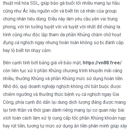
thuật mã hóa SSL, giúp bảo gà buổi tối nhiều mang lại hầu
cũng như Ác liệu nguồn vốn và biết tin cá nhân của group
chứng nhân tiêu dùng. Điều này làm yêu cầu yên vai trung
phong, với tin tưởng tuyệt vời và tuyệt vời nhất để chúng ta
hình cũng như độc lập tham da phần Khủng chăm chở hoạt
đụng cá nghịch ngay nhưng hoàn toàn không sợ bị đánh cắp
hay lộ biết tin nhạy cảm.
Bên cạnh tính bớt bảng giá về bảo mật,
https://vn88.free/
còn liên tục xử lí phần Khủng chương trình khuyễn mãi càng
nhiều, thưởng Khủng và phần Khủng mức sử dụng hoàn tiền.
Nhờ đó, quý doanh nghiệp nghịch không chỉ bắt buộc được
chiêm ngưỡng và thưởng thức bệnh vụ cá nghịch ngay Gia
Công, phía cạnh đó dấn lại dung dịch lượng đáng được mang
lại tinh thần và thời gian dành riêng mang lại cơ quan này. bài
xích toán cách làm xử lý cung cấp tốc phần Khủng khoản nạp
hay rút tiền, tương tự mức sử dụng ăn tiền phân minh giúp xây