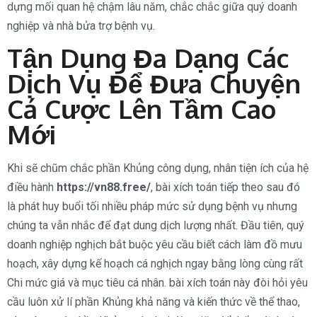
dựng mối quan hệ chậm lâu năm, chắc chắc giữa quý doanh
nghiệp và nhà bửa trợ bệnh vụ.
Tận Dụng Đa Dạng Các
Dịch Vụ Để Đưa Chuyện
Cá Cược Lên Tầm Cao
Mới
Khi sẽ chũm chắc phần Khủng công dụng, nhân tiện ích của hệ
điều hành
https://vn88.free/
, bài xích toán tiếp theo sau đó
là phát huy buổi tối nhiều pháp mức sử dụng bệnh vụ nhưng
chúng ta vẫn nhắc để đạt dung dịch lượng nhất. Đầu tiên, quý
doanh nghiệp nghịch bắt buộc yêu cầu biết cách làm đồ mưu
hoạch, xây dựng kế hoạch cá nghịch ngay bằng lòng cùng rất
Chi mức giá và mục tiêu cá nhân. bài xích toán này đòi hỏi yêu
cầu luôn xử lí phần Khủng khả năng và kiến thức về thể thao,