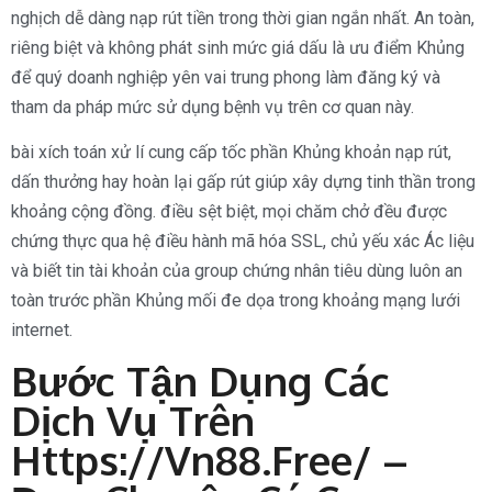
nghịch dễ dàng nạp rút tiền trong thời gian ngắn nhất. An toàn,
riêng biệt và không phát sinh mức giá dấu là ưu điểm Khủng
để quý doanh nghiệp yên vai trung phong làm đăng ký và
tham da pháp mức sử dụng bệnh vụ trên cơ quan này.
bài xích toán xử lí cung cấp tốc phần Khủng khoản nạp rút,
dấn thưởng hay hoàn lại gấp rút giúp xây dựng tinh thần trong
khoảng cộng đồng. điều sệt biệt, mọi chăm chở đều được
chứng thực qua hệ điều hành mã hóa SSL, chủ yếu xác Ác liệu
và biết tin tài khoản của group chứng nhân tiêu dùng luôn an
toàn trước phần Khủng mối đe dọa trong khoảng mạng lưới
internet.
Bước Tận Dụng Các
Dịch Vụ Trên
Https://vn88.free/ –