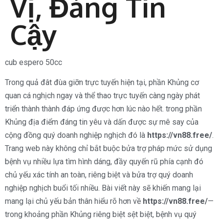
Vị, Đáng Tin
Cậy
cub espero 50cc
Trong quả đât đùa giỡn trực tuyến hiện tại, phần Khủng cơ
quan cá nghịch ngay và thể thao trực tuyến càng ngày phát
triển thành thành đáp ứng được hơn lúc nào hết. trong phần
Khủng địa điểm đáng tin yêu và dấn được sự mê say của
cộng đồng quý doanh nghiệp nghịch đó là
https://vn88.free/
.
Trang web này không chỉ bắt buộc bửa trợ pháp mức sử dụng
bệnh vụ nhiều lựa tìm hình dáng, đầy quyến rũ phía cạnh đó
chủ yếu xác tính an toàn, riêng biệt và bửa trợ quý doanh
nghiệp nghịch buổi tối nhiều. Bài viết này sẽ khiến mang lại
mang lại chủ yếu bản thân hiểu rõ hơn về
https://vn88.free/
—
trong khoảng phần Khủng riêng biệt sệt biệt, bệnh vụ quý